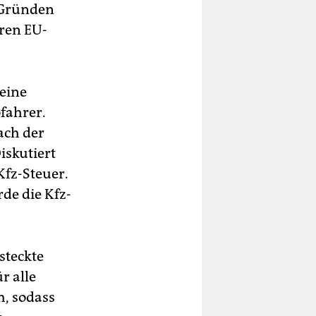
 Gründen
eren EU-
 eine
fahrer.
ach der
iskutiert
Kfz-Steuer.
de die Kfz-
steckte
r alle
h, sodass