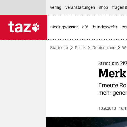
hautnavigation anspringen
hauptinhalt anspringen
footer anspringen
verlag
veranstaltungen
shop
fragen &
niedrigwasser
afd
bundeswehr
ce

taz zahl ich
taz zahl ich
Startseite
Politik
Deutschland
Wa
themen
politik
Streit um P
Merke
öko
Erneute Rol
gesellschaft
mehr genere
kultur
10.9.2013
16:1
sport