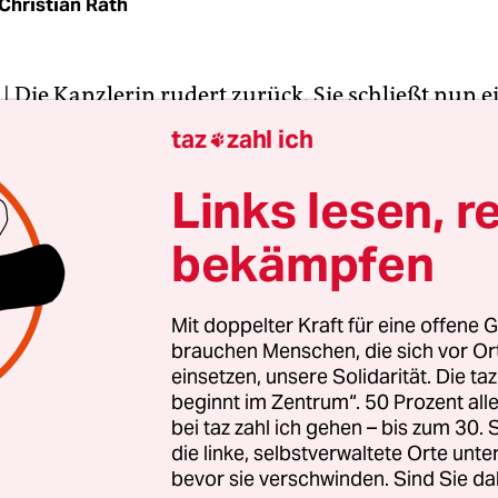
Christian Rath
| Die Kanzlerin rudert zurück. Sie schließt nun 
 mehr generell aus. „Vertrauen Sie mir, wir werd
taz
zahl ich

en“, sagte sie in einem Interview. Die von der CS
 „Pkw-Maut für Ausländer“ hält das
Links lesen, r
izministerium aber für rechtswidrig.
bekämpfen
ird es keine Pkw-Maut geben.“ Das sagte Kanzler
gst beim TV-Duell mit SPD-Konkurrent Peer Stei
Mit doppelter Kraft für eine offene G
brauchen Menschen, die sich vor O
iesem Machtwort konnte sie die Debatte nicht be
einsetzen, unsere Solidarität. Die ta
orst Seehofer hält an seinen Plänen fest. Prompt 
beginnt im Zentrum“. 50 Prozent a
nach und erklärt: „Kluge Politik bringt immer au
bei taz zahl ich gehen – bis zum 30
ne Sichtweisen zusammen.“ Der ADAC, der die M
die linke, selbstverwaltete Orte unte
bevor sie verschwinden. Sind Sie da
irft Merkel „Wortbruch“ vor.