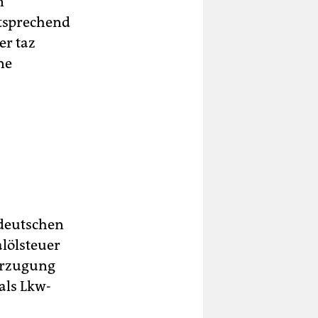
n
tsprechend
er taz
ne
 deutschen
lölsteuer
vorzugung
als Lkw-