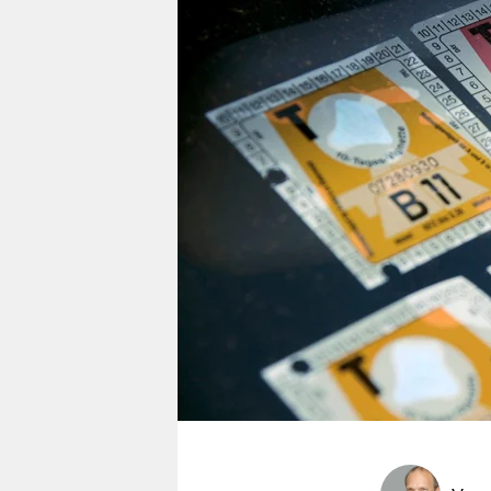
berlin
nord
wahrheit
verlag
verlag
veranstaltungen
shop
fragen & hilfe
unterstützen
abo
genossenschaft