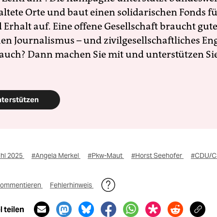
altete Orte und baut einen solidarischen Fonds f
Erhalt auf. Eine offene Gesellschaft braucht gute
en Journalismus – und zivilgesellschaftliches E
 auch? Dann machen Sie mit und unterstützen Si
nterstützen
hl 2025
#Angela Merkel
#Pkw-Maut
#Horst Seehofer
#CDU/C
ommentieren
Fehlerhinweis
 teilen