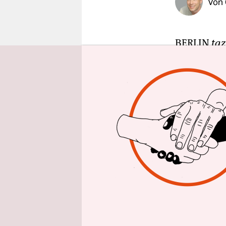
Von
epaper login
BERLIN
taz
Maut nicht
Lösung find
geforderte
Bundesjust
„Mit mir w
Merkel jün
Doch mit d
CSU-Chef H
Kanzlerin 
verschiede
ablehnt, w