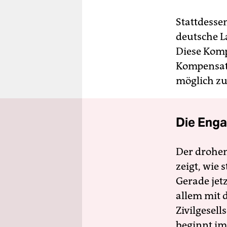
Stattdesse
deutsche L
Diese Komp
Kompensati
möglich zu
Die Enga
Der drohe
zeigt, wie
Gerade jet
allem mit d
Zivilgesell
beginnt im