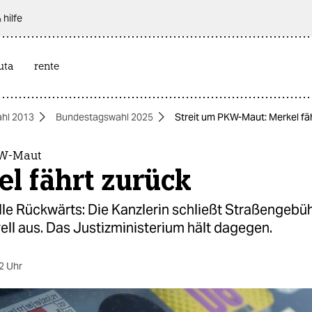
 hilfe
uta
rente
hl 2013
Bundestagswahl 2025
Streit um PKW-Maut: Merkel fä
KW-Maut
l fährt zurück
le Rückwärts: Die Kanzlerin schließt Straßengebüh
ll aus. Das Justizministerium hält dagegen.
2 Uhr