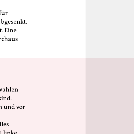
für
abgesenkt.
. Eine
urchaus
wahlen
sind.
h und vor
lles
 linke,