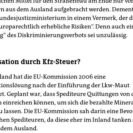
lichen Mittel für den Straßenbau am Ende nur vo
rn aus dem Ausland aufgebracht werden. Demen
Bundesjustizministerium in einem Vermerk, der d
europarechtlich erhebliche Risiken“. Denn auch ei
 des Diskriminierungsverbots sei unzulässig.
tion durch Kfz-Steuer?
land hat die EU-Kommission 2006 eine
ionslösung nach der Einführung der Lkw-Maut
t. Geplant war, dass Spediteure Quittungen von
n einreichen können, um sich die bezahlte Minera
zu lassen. Die EU-Kommission sah darin eine Be
hen Spediteuren, da diese eher im Inland tanken 
 dem Ausland.