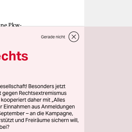
eine Pkw-
en eine
Gerade nicht
U
echts
in Angela
nbrück.
esellschaft! Besonders jetzt
rt gegen Rechtsextremismus
enden.
z kooperiert daher mit „Alles
gibt die
ller Einnahmen aus Anmeldungen
ch
. September – an die Kampagne,
aut-Pläne
rstützt und Freiräume sichern will,
bei?