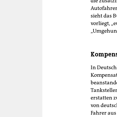
die zusätz
Autofahre
sieht das 
vorliegt, „
„Umgehung“
Kompensa
In Deutsch
Kompensat
beanstande
Tankstelle
erstatten 
von deutsc
Fahrer aus