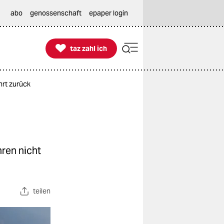
abo
genossenschaft
epaper login

taz zahl ich
taz zahl ich
hrt zurück
ren nicht
teilen