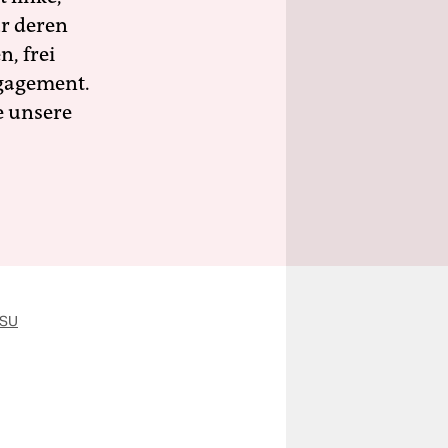
ür deren
n, frei
ngagement.
e unsere
SU