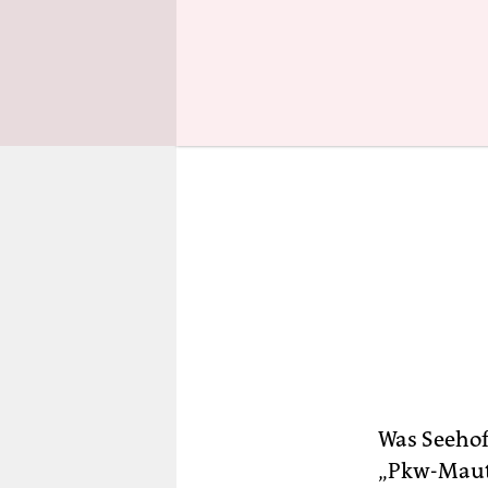
Was Seehofe
„Pkw-Maut 