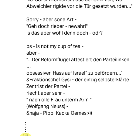
Abweichler rigide vor die Tür gesetzt wurden…"
Sorry - aber sone Art -
"Geh doch rieber - newahr!"
is das aber wohl denn doch - odr?
ps - is not my cup of tea -
aber -
"…Der Reformflügel attestiert den Parteilinken
…
obsessiven Hass auf Israel“ zu befördern…"
&Fraktionschef Gysi - der einzig selbsterklärte
Zentrist der Partei -
riecht aber sehr -
" nach olle Frau unterm Arm "
(Wolfgang Neuss) -
&naja - Pippi Kacka Oemes;•))