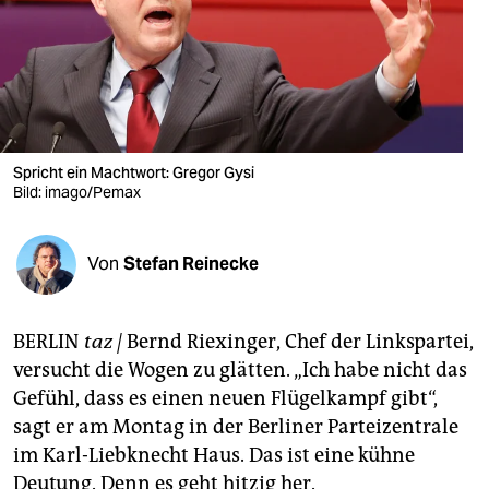
berlin
nord
wahrheit
verlag
Spricht ein Machtwort: Gregor Gysi
verlag
Bild: imago/Pemax
veranstaltungen
Von
Stefan Reinecke
shop
fragen & hilfe
BERLIN
taz |
Bernd Riexinger, Chef der Linkspartei,
unterstützen
versucht die Wogen zu glätten. „Ich habe nicht das
Gefühl, dass es einen neuen Flügelkampf gibt“,
abo
sagt er am Montag in der Berliner Parteizentrale
genossenschaft
im Karl-Liebknecht Haus. Das ist eine kühne
Deutung. Denn es geht hitzig her.