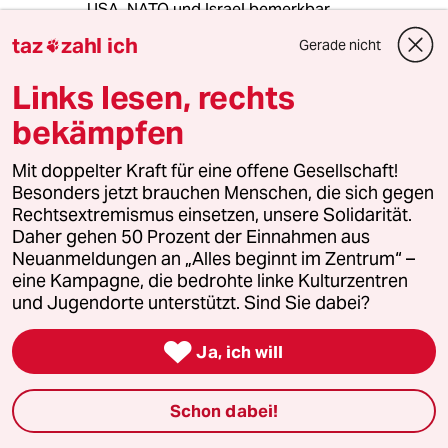
USA, NATO und Israel bemerkbar.
Aber es gibt noch einige andere Themen, v.a.
taz
zahl ich
Gerade nicht

gesellschaftspolitische, in denen für radikale
Veränderungen getritten wird. Sie sollten hier
Links lesen, rechts
nicht alle einfach mit dem
koalitionskompatiblen Etikett "Reformer"
bekämpfen
versehen und gedeckelt werden.
Mit doppelter Kraft für eine offene Gesellschaft!
Besonders jetzt brauchen Menschen, die sich gegen
meistkommentiert
Rechtsextremismus einsetzen, unsere Solidarität.
Daher gehen 50 Prozent der Einnahmen aus
Neuanmeldungen an „Alles beginnt im Zentrum“ –
1
Krise der Demokratie
eine Kampagne, die bedrohte linke Kulturzentren
AfD-Wählen als Triebabfuhr
und Jugendorte unterstützt. Sind Sie dabei?

Ja, ich will
2
Streit um Rente mit 63
Passgenauer Populismus
Schon dabei!