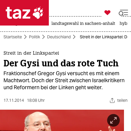

taz zahl ich
niedrigwasser
rente
landtagswahl in sachsen-anhalt
hybri

taz zahl ich
Startseite
Politik
Deutschland
Streit in der Linkspartei: D
taz zahl ich
themen
Streit in der Linkspartei
Der Gysi und das rote Tuch
politik
Fraktionschef Gregor Gysi versucht es mit einem
öko
Machtwort. Doch der Streit zwischen Israelkritikern
und Reformern bei der Linken geht weiter.
gesellschaft
17.11.2014
18:08 Uhr
teilen
kultur
sport