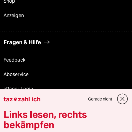
Shop
Anzeigen
Fragen & Hilfe
Feedback
Aboservice
ePaper Login
taz
zahl ich
Gerade nicht

Downloads für Abonnierende
Links lesen, rechts
bekämpfen
© 2026 taz Verlags und Vertriebs GmbH