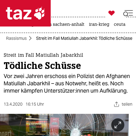

taz zahl ich
hitze
landtagswahl in sachsen-anhalt
iran-krieg
ceuta

taz zahl ich
Rassismus
Streit im Fall Matiullah Jabarkhil: Tödliche Schüsse
taz zahl ich
themen
Streit im Fall Matiullah Jabarkhil
Tödliche Schüsse
politik
Vor zwei Jahren erschoss ein Polizist den Afghanen
öko
Matiullah Jabarkhil – aus Notwehr, heißt es. Noch
immer kämpfen Unterstützer:innen um Aufklärung.
gesellschaft
13.4.2020
16:15 Uhr
teilen
kultur
sport