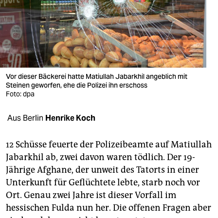
berlin
nord
wahrheit
verlag
Vor dieser Bäckerei hatte Matiullah Jabarkhil angeblich mit
Steinen geworfen, ehe die Polizei ihn erschoss
verlag
Foto: dpa
veranstaltungen
Aus Berlin
Henrike Koch
shop
fragen & hilfe
12 Schüsse feuerte der Polizeibeamte auf Matiullah
Jabarkhil ab, zwei davon waren tödlich. Der 19-
unterstützen
Jährige Afghane, der unweit des Tatorts in einer
Unterkunft für Geflüchtete lebte, starb noch vor
abo
Ort. Genau zwei Jahre ist dieser Vorfall im
genossenschaft
hessischen Fulda nun her. Die offenen Fragen aber