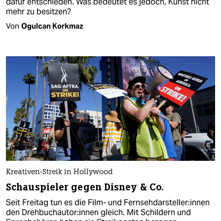
dafür entschieden. Was bedeutet es jedoch, Kunst nicht
mehr zu besitzen?
Von
Ogulcan Korkmaz
Kreativen-Streik in Hollywood
Schau­spie­le­r gegen Disney & Co.
Seit Freitag tun es die Film- und Fern­seh­dar­stel­le­r:in­nen
den Dreh­buch­au­to­r:in­nen gleich. Mit Schildern und