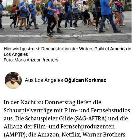
berlin
nord
wahrheit
verlag
Hier wird gestreikt: Demonstration der Writers Guild of America in
Los Angeles
verlag
Foto: Mario Anzuoni/reuters
veranstaltungen
shop
Aus Los Angeles
Oğulcan Korkmaz
fragen & hilfe
In der Nacht zu Donnerstag liefen die
unterstützen
Schauspielverträge mit Film- und Fernsehstudios
abo
aus. Die Schauspieler Gilde (SAG-AFTRA) und die
Allianz der Film- und Fernsehproduzenten
genossenschaft
(AMPTP), die Amazon, Netflix, Warner Brothers