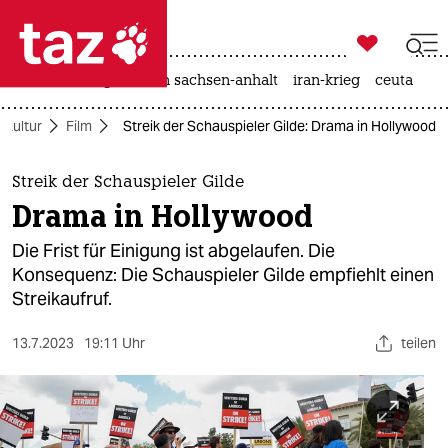

taz zahl ich
hitze
landtagswahl in sachsen-anhalt
iran-krieg
ceuta

taz zahl ich
Kultur
Film
Streik der Schauspieler Gilde: Drama in Hollywood
taz zahl ich
themen
Streik der Schauspieler Gilde
Drama in Hollywood
politik
Die Frist für Einigung ist abgelaufen. Die
öko
Konsequenz: Die Schauspieler Gilde empfiehlt einen
Streikaufruf.
gesellschaft
13.7.2023
19:11 Uhr
teilen
kultur
sport