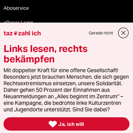
Aboservice
ePaper Login
taz
zahl ich
Gerade nicht

Downloads für Abonnierende
Links lesen, rechts
bekämpfen
© 2026 taz Verlags und Vertriebs GmbH
Mit doppelter Kraft für eine offene Gesellschaft!
Alle Rechte vorbehalten. Bei rechtlichen Fragen oder für Genehmigungen
wenden Sie sich bitte an
lizenzen@taz.de
Besonders jetzt brauchen Menschen, die sich gegen
Rechtsextremismus einsetzen, unsere Solidarität.
Daher gehen 50 Prozent der Einnahmen aus
Feedback
Redaktionsstatut
Kommune-Richtlinien
KI-
Neuanmeldungen an „Alles beginnt im Zentrum“ –
eine Kampagne, die bedrohte linke Kulturzentren
Leitlinie
Informant
Datenschutz
Impressum
AGB
und Jugendorte unterstützt. Sind Sie dabei?
Seitenwende
Einwilligungen widerrufen (Ads)

Ja, ich will