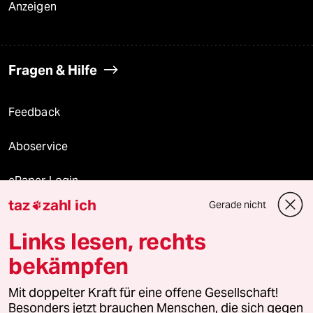
Anzeigen
Fragen & Hilfe
Feedback
Aboservice
ePaper Login
taz
zahl ich
Gerade nicht

Downloads für Abonnierende
Links lesen, rechts
bekämpfen
© 2026 taz Verlags und Vertriebs GmbH
Mit doppelter Kraft für eine offene Gesellschaft!
Alle Rechte vorbehalten. Bei rechtlichen Fragen oder für Genehmigungen
wenden Sie sich bitte an
lizenzen@taz.de
Besonders jetzt brauchen Menschen, die sich gegen