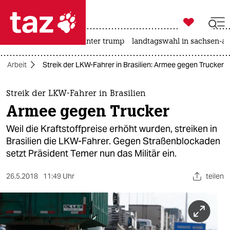

taz zahl ich
nahost-konflikt
usa unter trump
landtagswahl in sachsen-an

taz zahl ich
Arbeit
Streik der LKW-Fahrer in Brasilien: Armee gegen Trucker
taz zahl ich
themen
Streik der LKW-Fahrer in Brasilien
Armee gegen Trucker
politik
Weil die Kraftstoffpreise erhöht wurden, streiken in
öko
Brasilien die LKW-Fahrer. Gegen Straßenblockaden
setzt Präsident Temer nun das Militär ein.
gesellschaft
26.5.2018
11:49 Uhr
teilen
kultur
sport