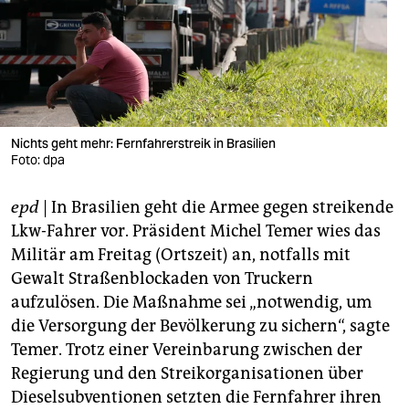
berlin
nord
wahrheit
verlag
Nichts geht mehr: Fernfahrerstreik in Brasilien
verlag
Foto: dpa
veranstaltungen
epd
| In Brasilien geht die Armee gegen streikende
Lkw-Fahrer vor. Präsident Michel Temer wies das
shop
Militär am Freitag (Ortszeit) an, notfalls mit
fragen & hilfe
Gewalt Straßenblockaden von Truckern
aufzulösen. Die Maßnahme sei „notwendig, um
unterstützen
die Versorgung der Bevölkerung zu sichern“, sagte
abo
Temer. Trotz einer Vereinbarung zwischen der
Regierung und den Streikorganisationen über
genossenschaft
Dieselsubventionen setzten die Fernfahrer ihren