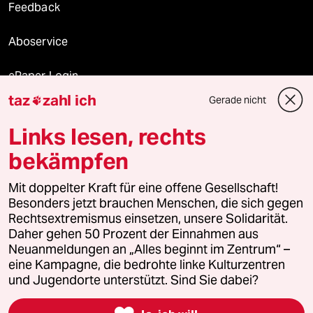
Feedback
Aboservice
ePaper Login
taz
zahl ich
Gerade nicht

Downloads für Abonnierende
Links lesen, rechts
bekämpfen
© 2026 taz Verlags und Vertriebs GmbH
Mit doppelter Kraft für eine offene Gesellschaft!
Alle Rechte vorbehalten. Bei rechtlichen Fragen oder für Genehmigungen
wenden Sie sich bitte an
lizenzen@taz.de
Besonders jetzt brauchen Menschen, die sich gegen
Rechtsextremismus einsetzen, unsere Solidarität.
Daher gehen 50 Prozent der Einnahmen aus
Feedback
Redaktionsstatut
Kommune-Richtlinien
KI-
Neuanmeldungen an „Alles beginnt im Zentrum“ –
eine Kampagne, die bedrohte linke Kulturzentren
Leitlinie
Informant
Datenschutz
Impressum
AGB
und Jugendorte unterstützt. Sind Sie dabei?
Seitenwende
Einwilligungen widerrufen (Ads)