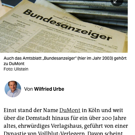
berlin
nord
wahrheit
verlag
verlag
Auch das Amtsblatt „Bundes­anzeiger“ (hier im Jahr 2003) gehört
zu DuMont
veranstaltungen
Foto: Ullstein
shop
fragen & hilfe
Von
Wilfried Urbe
unterstützen
Einst stand der Name
DuMont
in Köln und weit
abo
über die Domstadt hinaus für ein über 200 Jahre
genossenschaft
altes, ehrwürdiges Verlagshaus, geführt von einer
Dynastie von Vollblut-Verlegern. Davon scheint