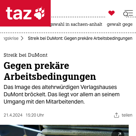

taz zahl ich
hitze
surfen
landtagswahl in sachsen-anhalt
gewalt gegen

taz zahl ich
tungskrise
Streik bei DuMont: Gegen prekäre Arbeitsbedingungen
taz zahl ich
themen
Streik bei DuMont
Gegen prekäre
politik
Arbeitsbedingungen
öko
Das Image des altehrwürdigen Verlagshauses
DuMont bröckelt. Das liegt vor allem an seinem
gesellschaft
Umgang mit den Mitarbeitenden.
kultur
21.4.2024
15:20 Uhr
teilen
sport