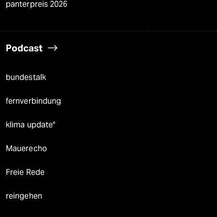
panterpreis 2026
Podcast
bundestalk
fernverbindung
klima update°
Mauerecho
Freie Rede
reingehen