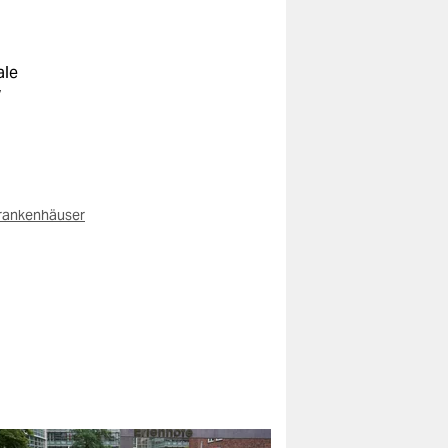
ale
w
rankenhäuser