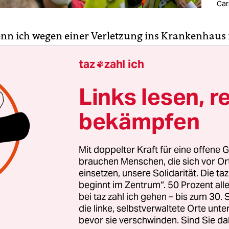
Car
enn ich wegen einer Verletzung ins Krankenhaus 
ch nicht von überarbeiteten Pfle­ge­r:in­nen verso
taz
zahl ich
sondern von solchen, die auf meine Bedürfnisse 

e Zeit haben, um mal in Ruhe ein Pausenbrot zu e
Links lesen, r
ie selbst ohne Schuldgefühle krank werden könn
­nen und andere Kran­ken­haus­mit­ar­bei­te­r:in­nen
s
bekämpfen
t und finden kaum Zeit, sich Pa­ti­en­t:in­nen in R
Mit doppelter Kraft für eine offene G
brauchen Menschen, die sich vor O
treikte diese Woche das Personal an Berliner
einsetzen, unsere Solidarität. Die ta
ern. Es sieht sich nicht imstande, seine ­Arbeit 
beginnt im Zentrum“. 50 Prozent a
bei taz zahl ich gehen – bis zum 30
, dass sie den ­Pa­ti­en­t:in­nen gerecht wird. Es st
die linke, selbstverwaltete Orte unte
rem Auszubildende, Heb­ammen, Mit­ar­bei­te­r:in­
bevor sie verschwinden. Sind Sie da