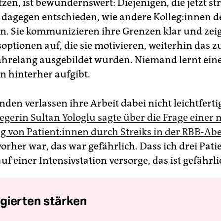
en, ist bewundernswert: Diejenigen, die jetzt st
dagegen entschieden, wie andere Kol­le­g:in­nen 
en. Sie kommunizieren ihre Grenzen klar und zei
ptionen auf, die sie motivieren, weiterhin das 
jahrelang ausgebildet wurden. Niemand lernt ein
n hinterher aufgibt.
nden verlassen ihre Arbeit dabei nicht leichtferti
legerin Sultan Yologlu sagte über die Frage einer
 von Pa­ti­en­t:in­nen durch Streiks in der RBB-A
orher war, das war gefährlich. Dass ich drei Patie
uf einer Intensivstation versorge, das ist gefährli
gierten stärken