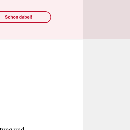
r Charité
Schon dabei!
stung und