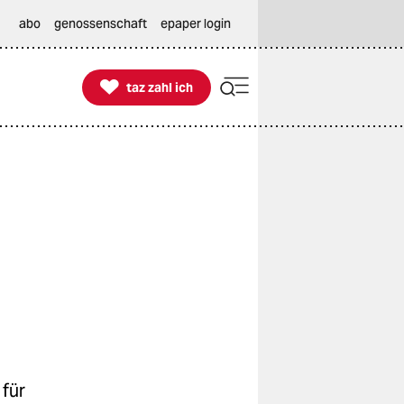
abo
genossenschaft
epaper login

taz zahl ich
taz zahl ich
 für