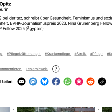
 Opitz
urin
9 bei der taz, schreibt über Gesundheit, Feminismus und sozi
hheit. BVHK-Journalismuspreis 2023, Nina Grunenberg Fello
P Fellow 2025 (Ägypten).
ng
#Pflegekräftemangel
#Krankenpflege
#Streik
#Pflege
#K
ommentieren
Fehlerhinweis
 teilen