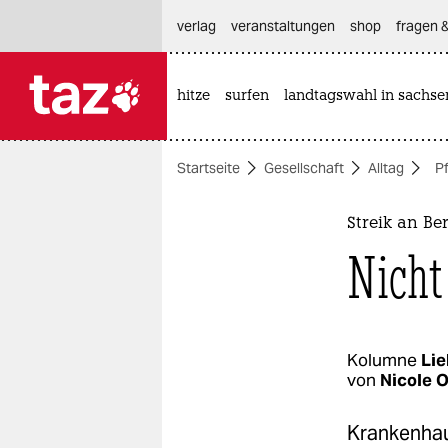
hautnavigation anspringen
hauptinhalt anspringen
footer anspringen
verlag
veranstaltungen
shop
fragen &
hitze
surfen
landtagswahl in sachse

taz zahl ich
taz zahl ich
Startseite
Gesellschaft
Alltag
P
themen
politik
Streik an B
Nicht 
öko
gesellschaft
kultur
Kolumne
Lie
von
Nicole O
sport
Kran­ken­hau