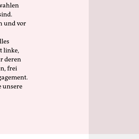
wahlen
sind.
h und vor
lles
 linke,
ür deren
n, frei
ngagement.
e unsere