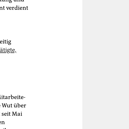
nt verdient
eitig
ätigte,
­ar­bei­te­
e Wut über
 seit Mai
en