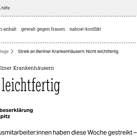
 hilfe
n-anhalt
gewalt gegen frauen
nahost-konflikt
flege
Streik an Berliner Krankenhäusern: Nicht leichtfertig
erliner Krankenhäusern
leichtfertig
beserklärung
pitz
s­mit­ar­bei­te­r:in­nen haben diese Woche gestreikt –