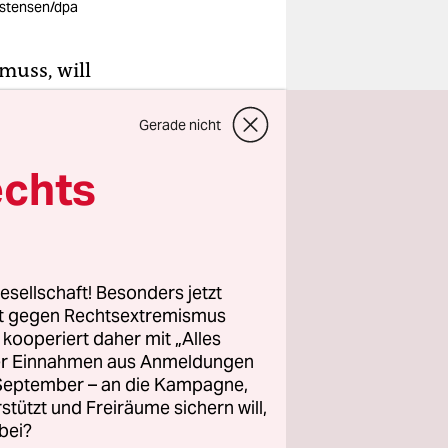
stensen/dpa
muss, will
rgt werden,
Gerade nicht
eingehen
ssen,
echts
en. Doch
ind
uhe zu
esellschaft! Besonders jetzt
rt gegen Rechtsextremismus
z kooperiert daher mit „Alles
so
ller Einnahmen aus Anmeldungen
. September – an die Kampagne,
reikten
rstützt und Freiräume sichern will,
nen in den
bei?