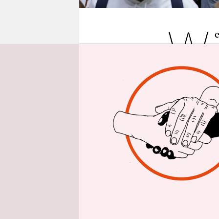
epaper login
W
i
können, di
solchen, d
Pfle­ge­r:in
überarbeite
widmen
.
Deswegen s
Krankenhäus
auszuführen
unter ande