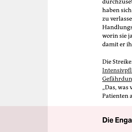
durchzusetz
haben sich 
zu verlass
Handlungso
worin sie 
damit er ih
Die Streike
Intensivpf
Gefährdung
„Das, was v
Patienten a
Die Enga