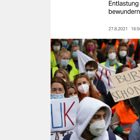
berlin
Entlastung 
bewundern
nord
wahrheit
27.8.2021
16:5
verlag
verlag
veranstaltungen
shop
fragen & hilfe
unterstützen
abo
genossenschaft