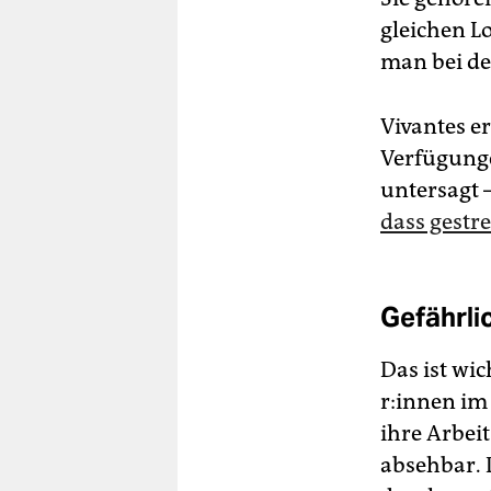
gleichen L
man bei de
Vivantes e
Verfügungen
untersagt 
dass gestr
Gefährli
Das ist wic
r:in­nen i
ihre Arbeit
absehbar. 