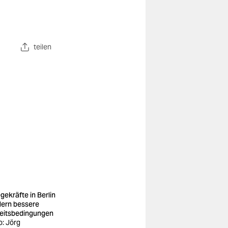
teilen
egekräfte in Berlin
dern bessere
eitsbedingungen
o: Jörg