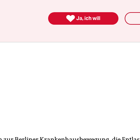
 Laboren und Pfleger:innen, die bei Vivantes, de
Tochtergesellschaften angestellt sind.

Ja, ich will
n zur Berliner Krankenhausbewegung, die Entla