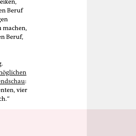
reiken,
den Beruf
gen
zu machen,
en Beruf,
g.
 möglichen
bendschau
:
nten, vier
ch.“