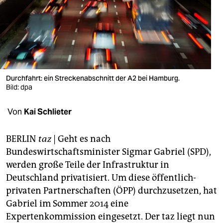
berlin
nord
wahrheit
verlag
Durchfahrt: ein Streckenabschnitt der A2 bei Hamburg.
verlag
Bild: dpa
veranstaltungen
Von
Kai Schlieter
shop
BERLIN
taz
| Geht es nach
fragen & hilfe
Bundeswirtschaftsminister Sigmar Gabriel (SPD),
werden große Teile der Infrastruktur in
unterstützen
Deutschland privatisiert. Um diese öffentlich-
abo
privaten Partnerschaften (ÖPP) durchzusetzen, hat
Gabriel im Sommer 2014 eine
genossenschaft
Expertenkommission eingesetzt. Der taz liegt nun