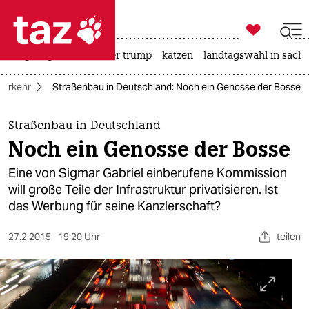

taz zahl ich
bergsteigen
usa unter trump
katzen
landtagswahl in sachs

taz zahl ich
Verkehr
Straßenbau in Deutschland: Noch ein Genosse der Bosse
taz zahl ich
themen
Straßenbau in Deutschland
Noch ein Genosse der Bosse
politik
Eine von Sigmar Gabriel einberufene Kommission
öko
will große Teile der Infrastruktur privatisieren. Ist
das Werbung für seine Kanzlerschaft?
gesellschaft
27.2.2015
19:20 Uhr
teilen
kultur
sport