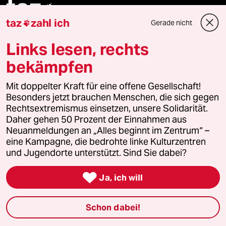
taz

taz
zahl ich
Gerade nicht

Folgen Sie uns
Links lesen, rechts
bekämpfen
Ressorts
Mit doppelter Kraft für eine offene Gesellschaft!
Besonders jetzt brauchen Menschen, die sich gegen
Rechtsextremismus einsetzen, unsere Solidarität.
Politik
Daher gehen 50 Prozent der Einnahmen aus
Neuanmeldungen an „Alles beginnt im Zentrum“ –
Öko
eine Kampagne, die bedrohte linke Kulturzentren
und Jugendorte unterstützt. Sind Sie dabei?
Gesellschaft

Ja, ich will
Kultur
Schon dabei!
Sport