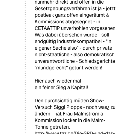
nunmehr direkt und offen in die
Gesetzgebungsverfahren ist ja - jetzt
postleak ganz offen eingeräumt &
Kommissions abgesegnet - in
CETA&TTIP unverhohlen vorgesehen!
Was dabei übersehen wurde - soll
endgültig industriekompatibel - "in
eigener Sache also" - durch private
nicht-staatliche - also demokratisch
unverantwortliche - Schiedsgerichte
"mundgerecht" getunt werden!
Hier auch wieder mal -
ein feiner Sieg a Kapital!
Den durchsichtig müden Show-
Versuch Siggi Plopps - noch was¿ zu
ändern - hat Frau Malmstrom a
Kommission locker in die Malm-
Tonne getreten.
http://www.taz.de/Die-SPD-und-das-