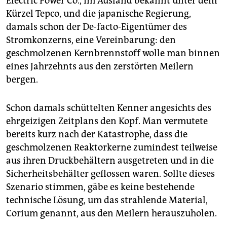
Electric Power Co., im Ausland bekannt unter dem
epaper login
Kürzel Tepco, und die japanische Regierung,
damals schon der De-facto-Eigentümer des
Stromkonzerns, eine Vereinbarung: den
geschmolzenen Kernbrennstoff wolle man binnen
eines Jahrzehnts aus den zerstörten Meilern
bergen.
Schon damals schüttelten Kenner angesichts des
ehrgeizigen Zeitplans den Kopf. Man vermutete
bereits kurz nach der Katastrophe, dass die
geschmolzenen Reaktorkerne zumindest teilweise
aus ihren Druckbehältern ausgetreten und in die
Sicherheitsbehälter geflossen waren. Sollte dieses
Szenario stimmen, gäbe es keine bestehende
technische Lösung, um das strahlende Material,
Corium genannt, aus den Meilern herauszuholen.