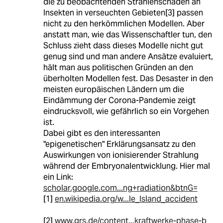
die zu beobachtenden Strahlenschäden an
Insekten in verseuchten Gebieten[3] passen
nicht zu den herkömmlichen Modellen. Aber
anstatt man, wie das Wissenschaftler tun, den
Schluss zieht dass dieses Modelle nicht gut
genug sind und man andere Ansätze evaluiert,
hält man aus politischen Gründen an den
überholten Modellen fest. Das Desaster in den
meisten europäischen Ländern um die
Eindämmung der Corona-Pandemie zeigt
eindrucksvoll, wie gefährlich so ein Vorgehen
ist.
Dabei gibt es den interessanten
"epigenetischen" Erklärungsansatz zu den
Auswirkungen von ionisierender Strahlung
während der Embryonalentwicklung. Hier mal
ein Link:
scholar.google.com...ng+radiation&btnG=
[1]
en.wikipedia.org/w...le_Island_accident
[2]
www.grs.de/content...kraftwerke-phase-b