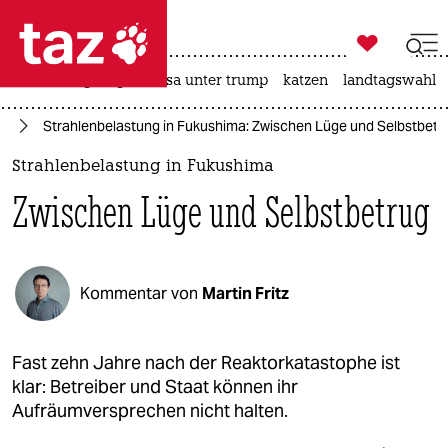

taz zahl ich
hitze
bergsteigen
usa unter trump
katzen
landtagswahl i

taz zahl ich
ft
Strahlenbelastung in Fukushima: Zwischen Lüge und Selbstbetr
taz zahl ich
Strahlenbelastung in Fukushima
themen
Zwischen Lüge und Selbstbetrug
politik
öko
Kommentar von
Martin Fritz
gesellschaft
kultur
Fast zehn Jahre nach der Reaktorkatastophe ist
klar: Betreiber und Staat können ihr
sport
Aufräumversprechen nicht halten.