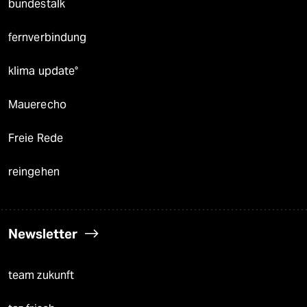
bundestalk
fernverbindung
klima update°
Mauerecho
Freie Rede
reingehen
Newsletter
team zukunft