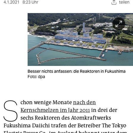
berlin
4.1.2021
8:23 Uhr
teilen
nord
wahrheit
verlag
verlag
veranstaltungen
Besser nichts anfassen: die Reaktoren in Fukushima
shop
Foto: dpa
fragen & hilfe
S
unterstützen
chon wenige Monate
nach den
Kernschmelzen im Jahr 2011
in drei der
abo
sechs Reaktoren des Atomkraftwerks
genossenschaft
Fukushima Daiichi trafen der Betreiber The Tokyo