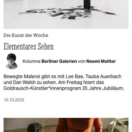
berlin
nord
wahrheit
Die Kunst der Woche
verlag
Elementares Sehen
verlag
Kolumne
Berliner Galerien
von
Noemi Molitor
veranstaltungen
shop
Bewegte Malerei gibt es mit Lee Bae, Tauba Auerbach
und Dan Walsh zu sehen. Am Freitag feiert das
fragen & hilfe
Goldrausch-Künstler*innenprogram 35 Jahre Jubiläum.
unterstützen
16.10.2025
abo
genossenschaft