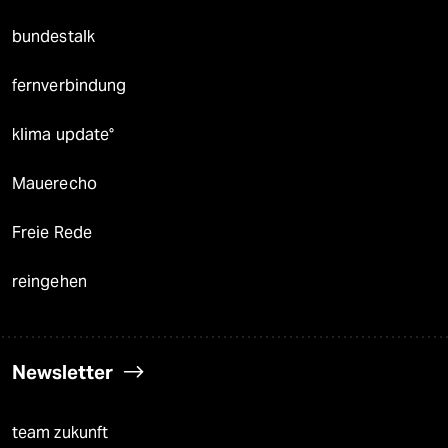
bundestalk
fernverbindung
klima update°
Mauerecho
Freie Rede
reingehen
Newsletter
team zukunft