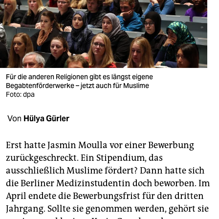
berlin
nord
wahrheit
verlag
Für die anderen Religionen gibt es längst eigene
verlag
Begabtenförderwerke – jetzt auch für Muslime
Foto: dpa
veranstaltungen
Von
Hülya Gürler
shop
fragen & hilfe
Erst hatte Jasmin Moulla vor einer Bewerbung
zurückgeschreckt. Ein Stipendium, das
unterstützen
ausschließlich Muslime fördert? Dann hatte sich
abo
die Berliner Medizinstudentin doch beworben. Im
April endete die Bewerbungsfrist für den dritten
genossenschaft
Jahrgang. Sollte sie genommen werden, gehört sie