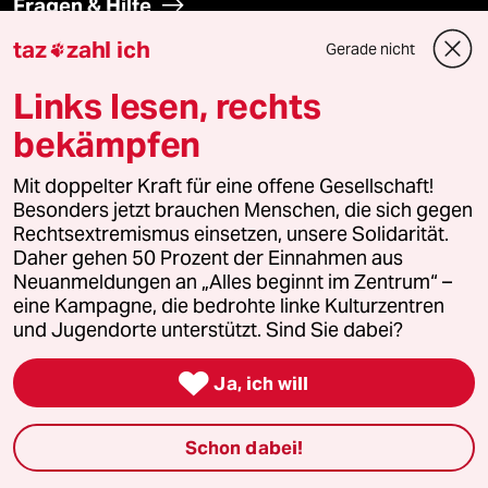
Fragen & Hilfe
taz
zahl ich
Gerade nicht

Feedback
Links lesen, rechts
Aboservice
bekämpfen
ePaper Login
Mit doppelter Kraft für eine offene Gesellschaft!
Besonders jetzt brauchen Menschen, die sich gegen
Downloads für Abonnierende
Rechtsextremismus einsetzen, unsere Solidarität.
Daher gehen 50 Prozent der Einnahmen aus
Neuanmeldungen an „Alles beginnt im Zentrum“ –
eine Kampagne, die bedrohte linke Kulturzentren
und Jugendorte unterstützt. Sind Sie dabei?
© 2026 taz Verlags und Vertriebs GmbH
Alle Rechte vorbehalten. Bei rechtlichen Fragen oder für Genehmigungen
wenden Sie sich bitte an
lizenzen@taz.de

Ja, ich will
Feedback
Redaktionsstatut
Kommune-Richtlinien
KI-
Schon dabei!
Leitlinie
Informant
Datenschutz
Impressum
AGB