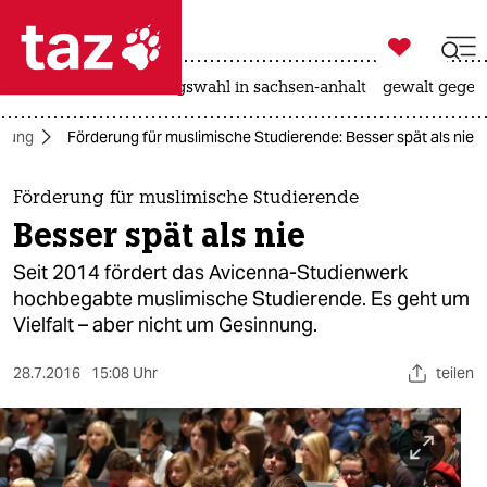

taz zahl ich
hitze
surfen
landtagswahl in sachsen-anhalt
gewalt gegen

taz zahl ich
ldung
Förderung für muslimische Studierende: Besser spät als nie
taz zahl ich
themen
Förderung für muslimische Studierende
Besser spät als nie
politik
Seit 2014 fördert das Avicenna-Studienwerk
öko
hochbegabte muslimische Studierende. Es geht um
Vielfalt – aber nicht um Gesinnung.
gesellschaft
28.7.2016
15:08 Uhr
teilen
kultur
sport