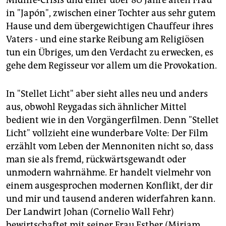
Midlife-Crisis und einer über 80 Jahre alten Frau
in "Japón", zwischen einer Tochter aus sehr gutem
Hause und dem übergewichtigen Chauffeur ihres
Vaters - und eine starke Reibung am Religiösen
tun ein Übriges, um den Verdacht zu erwecken, es
gehe dem Regisseur vor allem um die Provokation.
In "Stellet Licht" aber sieht alles neu und anders
aus, obwohl Reygadas sich ähnlicher Mittel
bedient wie in den Vorgängerfilmen. Denn "Stellet
Licht" vollzieht eine wunderbare Volte: Der Film
erzählt vom Leben der Mennoniten nicht so, dass
man sie als fremd, rückwärtsgewandt oder
unmodern wahrnähme. Er handelt vielmehr von
einem ausgesprochen modernen Konflikt, der dir
und mir und tausend anderen widerfahren kann.
Der Landwirt Johan (Cornelio Wall Fehr)
bewirtschaftet mit seiner Frau Esther (Miriam