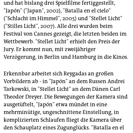
epaper login
und hat bislang drei Spielfilme fertiggestellt,
"Japón" ("Japan", 2002), "Batalla en el cielo"
("Schlacht im Himmel", 2005) und "Stellet Licht"
("Stilles Licht", 2007). Alle drei wurden beim
Festival von Cannes gezeigt, die letzten beiden im
Wettbewerb. "Stellet Licht" erhielt den Preis der
Jury. Er kommt nun, mit zweijähriger
Verzögerung, in Berlin und Hamburg in die Kinos.
Erkennbar arbeitet sich Reygadas an großen
Vorbildern ab - in "Japón" an dem Russen Andrei
Tarkowski, in "Stellet Licht" an dem Dänen Carl
Theodor Dreyer. Die Bewegungen der Kamera sind
ausgetüftelt, "Japón" etwa mündet in eine
mehrminütige, ungeschnittene Einstellung, in
komplizierten Schlaufen fliegt die Kamera über
den Schauplatz eines Zugunglücks. "Batalla en el