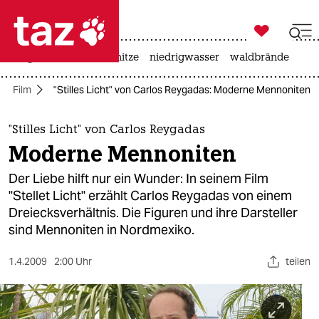

taz zahl ich
krieg in der ukraine
hitze
niedrigwasser
waldbrände

taz zahl ich
Film
"Stilles Licht" von Carlos Reygadas: Moderne Mennoniten
taz zahl ich
themen
"Stilles Licht" von Carlos Reygadas
Moderne Mennoniten
politik
Der Liebe hilft nur ein Wunder: In seinem Film
öko
"Stellet Licht" erzählt Carlos Reygadas von einem
Dreiecksverhältnis. Die Figuren und ihre Darsteller
gesellschaft
sind Mennoniten in Nordmexiko.
kultur
1.4.2009
2:00 Uhr
teilen
sport