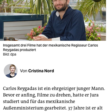
berlin
nord
wahrheit
verlag
verlag
Insgesamt drei Filme hat der mexikanische Regisseur Carlos
Reygadas produziert
veranstaltungen
Bild: dpa
shop
Von
Cristina Nord
fragen & hilfe
unterstützen
Carlos Reygadas ist ein ehrgeiziger junger Mann.
abo
Bevor er anfing, Filme zu drehen, hatte er Jura
studiert und für das mexikanische
genossenschaft
Außenministerium gearbeitet. 37 Jahre ist er alt