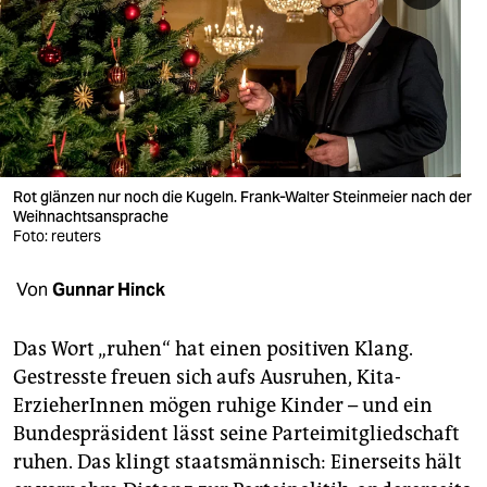
berlin
nord
wahrheit
verlag
verlag
Rot glänzen nur noch die Kugeln. Frank-Walter Steinmeier nach der
Weihnachtsansprache
veranstaltungen
Foto: reuters
shop
Von
Gunnar Hinck
fragen & hilfe
Das Wort „ruhen“ hat einen positiven Klang.
unterstützen
Gestresste freuen sich aufs Ausruhen, Kita-
ErzieherInnen mögen ruhige Kinder – und ein
abo
Bundespräsident lässt seine Parteimitgliedschaft
genossenschaft
ruhen. Das klingt staatsmännisch: Einerseits hält