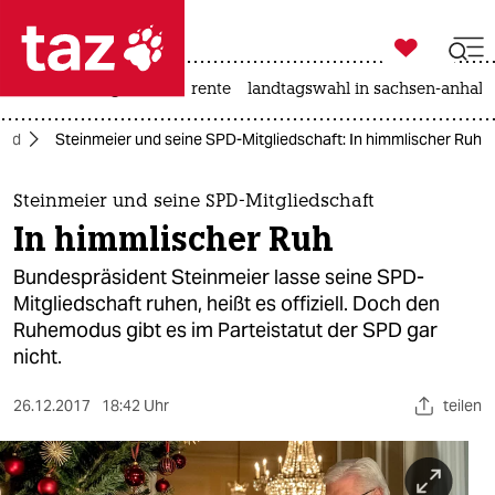

taz zahl ich
hitze
niedrigwasser
rente
landtagswahl in sachsen-anhalt

taz zahl ich
and
Steinmeier und seine SPD-Mitgliedschaft: In himmlischer Ruh
taz zahl ich
themen
Steinmeier und seine SPD-Mitgliedschaft
In himmlischer Ruh
politik
Bundespräsident Steinmeier lasse seine SPD-
öko
Mitgliedschaft ruhen, heißt es offiziell. Doch den
Ruhemodus gibt es im Parteistatut der SPD gar
gesellschaft
nicht.
kultur
26.12.2017
18:42 Uhr
teilen
sport