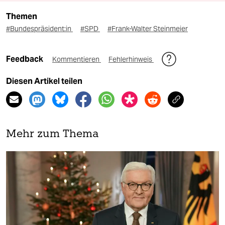
Themen
#Bun­des­prä­si­den­t:in
#SPD
#Frank-Walter Steinmeier
Feedback
Kommentieren
Fehlerhinweis
Diesen Artikel teilen
Mehr zum Thema