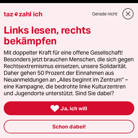
taz
zahl ich
Hitze
Gerade nicht

Links lesen, rechts
Niedrigwasser
bekämpfen
Rente
Mit doppelter Kraft für eine offene Gesellschaft!
Landtagswahl in Sachsen-Anhalt
Besonders jetzt brauchen Menschen, die sich gegen
Rechtsextremismus einsetzen, unsere Solidarität.
Daher gehen 50 Prozent der Einnahmen aus
Hybrider Krieg
Neuanmeldungen an „Alles beginnt im Zentrum“ –
eine Kampagne, die bedrohte linke Kulturzentren
Jemen
und Jugendorte unterstützt. Sind Sie dabei?
Ceuta

Ja, ich will
Hitze
Schon dabei!