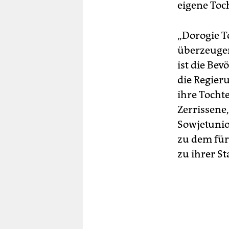
eigene Toc
„Dorogie T
überzeugend
ist die Bev
die Regier
ihre Tochte
Zerrissene
Sowjetunio
zu dem für
zu ihrer S