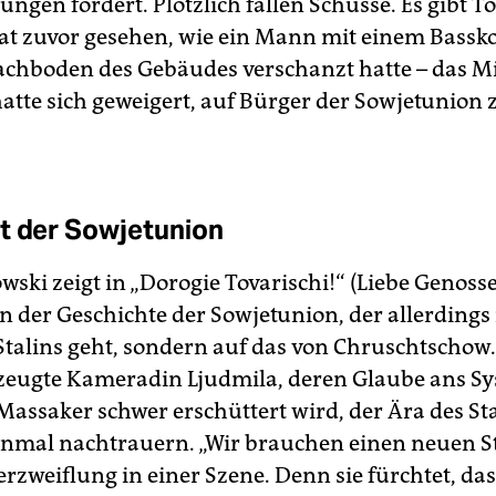
ngen fordert. Plötzlich fallen Schüsse. Es gibt To
at zuvor gesehen, wie ein Mann mit einem Bassko
chboden des Gebäudes verschanzt hatte – das Mi
atte sich geweigert, auf Bürger der Sowjetunion 
t der Sowjetunion
ski zeigt in „Dorogie Tovarischi!“ (Liebe Genoss
n der Geschichte der Sowjetunion, der allerdings 
Stalins geht, sondern auf das von Chruschtschow.
zeugte Kameradin Ljudmila, deren Glaube ans S
Massaker schwer erschüttert wird, der Ära des St
inmal nachtrauern. „Wir brauchen einen neuen Sta
Verzweiflung in einer Szene. Denn sie fürchtet, das