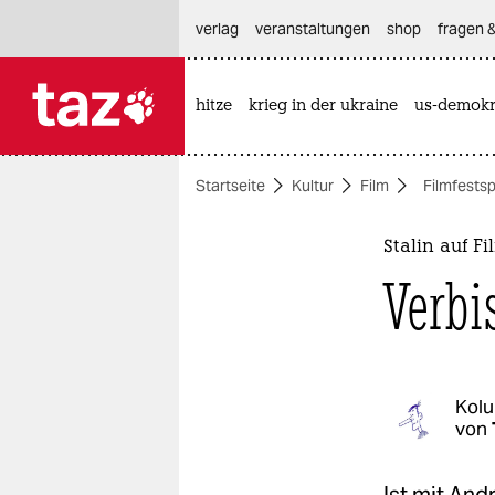
hautnavigation anspringen
hauptinhalt anspringen
footer anspringen
verlag
veranstaltungen
shop
fragen &
hitze
krieg in der ukraine
us-demokr

taz zahl ich
taz zahl ich
Startseite
Kultur
Film
Filmfestsp
themen
politik
Stalin auf F
Verbi
öko
gesellschaft
kultur
Kol
von
sport