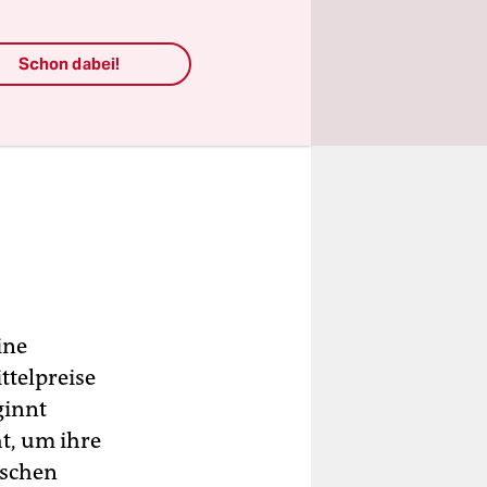
Schon dabei!
ine
ttelpreise
ginnt
t, um ihre
ischen