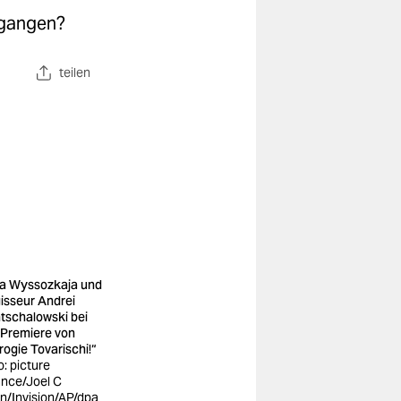
egangen?
teilen
ia Wyssozkaja und
isseur Andrei
tschalowski bei
 Premiere von
rogie Tovarischi!“
o: picture
iance/Joel C
n/Invision/AP/dpa