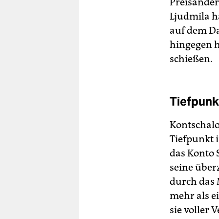
Preisänderu
Ljudmila h
auf dem Da
hingegen h
schießen.
Tiefpunk
Kontschalow
Tiefpunkt i
das Konto 
seine über
durch das 
mehr als e
sie voller 