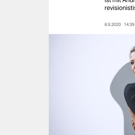
Ist mit And
berlin
revisionis
nord
8.9.2020
14:39
wahrheit
verlag
verlag
veranstaltungen
shop
fragen & hilfe
unterstützen
abo
genossenschaft