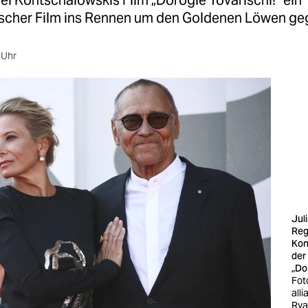
rei Kontschalowskis Film „Dorogie Tovarischi!“ ein
tischer Film ins Rennen um den Goldenen Löwen g
 Uhr
Jul
Reg
Kon
der
„Do
Fot
all
Rya