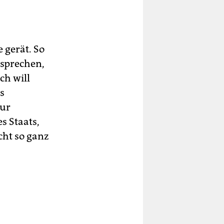
 gerät. So
 sprechen,
ch will
s
zur
s Staats,
cht so ganz