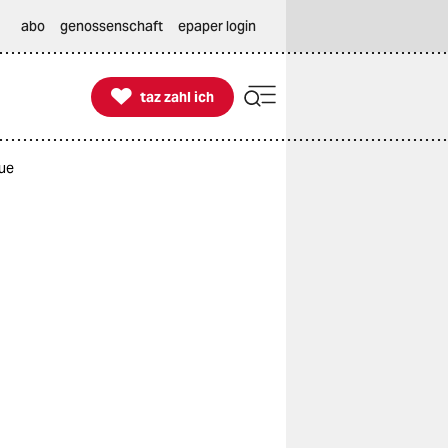
abo
genossenschaft
epaper login

taz zahl ich
taz zahl ich
eue