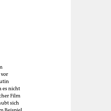
om
 vor
utin
 es nicht
scher Film
ubt sich
m Beispiel