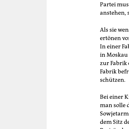
Partei mus
anstehen, 
Als sie wen
ertönen vo
In einer Fa
in Moskau 
zur Fabrik
Fabrik bef
schützen.
Bei einer 
man solle 
Sowjetarme
dem Sitz d