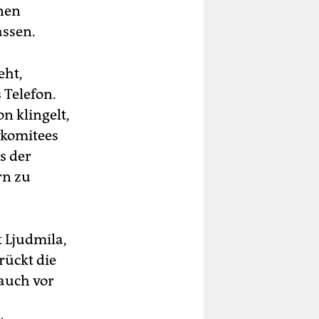
onen
assen.
eht,
 Telefon.
on klingelt,
vkomitees
s der
rn zu
 Ljudmila,
rückt die
auch vor