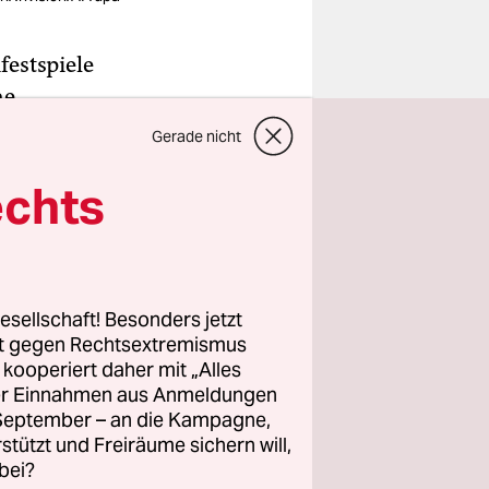
festspiele
he
Gerade nicht
 Schwarz-
echts
assk
aus
 von
Julia
ls zum
sische
rivat
esellschaft! Besonders jetzt
rt gegen Rechtsextremismus
z kooperiert daher mit „Alles
ller Einnahmen aus Anmeldungen
. September – an die Kampagne,
rstützt und Freiräume sichern will,
bei?