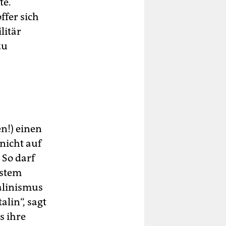
te.
ffer sich
litär
zu
en!) einen
nicht auf
 So darf
ystem
alinismus
lin“, sagt
s ihre