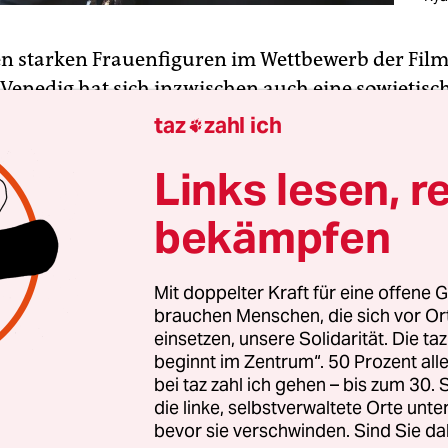
en starken Frauenfiguren im Wettbewerb der Film
Venedig hat sich inzwischen auch eine sowjetisc
tionärin gesellt. Sie ist zu erleben in
Andrei
taz
zahl ich

owskis
Historienfilm „Dorogie Tovarischi!“, der in
Links lesen, r
ern vom Massaker beim
Aufstand in Nowotscherk
962 erzählt. Ljudmila, so ihr Name, wird gespielt
bekämpfen
a
, die vor vier Jahren in Kontschalowskis ebenfal
 von Venedig geladenem Film „Paradies“ als rus
sehen war. Wyssozkaja und Kontschalowski sind p
Mit doppelter Kraft für eine offene G
brauchen Menschen, die sich vor O
.
einsetzen, unsere Solidarität. Die ta
beginnt im Zentrum“. 50 Prozent a
bei taz zahl ich gehen – bis zum 30
die linke, selbstverwaltete Orte unte
bevor sie verschwinden. Sind Sie da