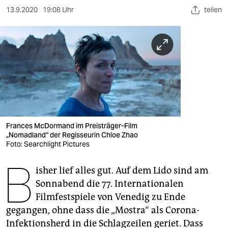
berlin
13.9.2020
19:08 Uhr
teilen
nord
wahrheit
verlag
verlag
veranstaltungen
Frances McDormand im Preisträger-Film
shop
„Nomadland“ der Regisseurin Chloe Zhao
Foto: Searchlight Pictures
fragen & hilfe
B
unterstützen
isher lief alles gut. Auf dem Lido sind am
Sonnabend die 77. Internationalen
abo
Filmfestspiele von Venedig zu Ende
gegangen, ohne dass die „Mostra“ als Corona-
genossenschaft
Infektionsherd in die Schlagzeilen geriet. Dass