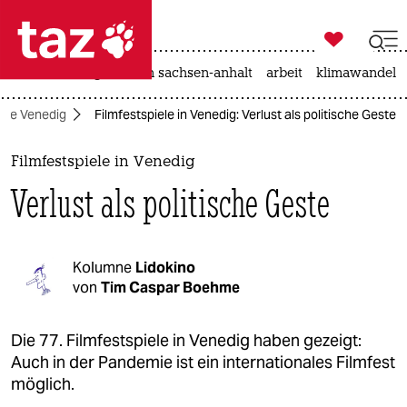

taz zahl ich
hitze
landtagswahl in sachsen-anhalt
arbeit
klimawandel

taz zahl ich
iele Venedig
Filmfestspiele in Venedig: Verlust als politische Geste
taz zahl ich
themen
Filmfestspiele in Venedig
Verlust als politische Geste
politik
öko
Kolumne
Lidokino
gesellschaft
von
Tim Caspar Boehme
kultur
Die 77. Filmfestspiele in Venedig haben gezeigt:
Auch in der Pandemie ist ein internationales Filmfest
sport
möglich.