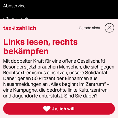
Aboservice
ePaper Login
taz
zahl ich
Gerade nicht

Downloads für Abonnierende
Links lesen, rechts
bekämpfen
© 2026 taz Verlags und Vertriebs GmbH
Mit doppelter Kraft für eine offene Gesellschaft!
Alle Rechte vorbehalten. Bei rechtlichen Fragen oder für Genehmigungen
wenden Sie sich bitte an
lizenzen@taz.de
Besonders jetzt brauchen Menschen, die sich gegen
Rechtsextremismus einsetzen, unsere Solidarität.
Daher gehen 50 Prozent der Einnahmen aus
Feedback
Redaktionsstatut
Kommune-Richtlinien
KI-
Neuanmeldungen an „Alles beginnt im Zentrum“ –
eine Kampagne, die bedrohte linke Kulturzentren
Leitlinie
Informant
Datenschutz
Impressum
AGB
und Jugendorte unterstützt. Sind Sie dabei?
Seitenwende
Einwilligungen widerrufen (Ads)

Ja, ich will