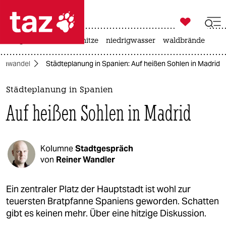

taz zahl ich
krieg in der ukraine
hitze
niedrigwasser
waldbrände

taz zahl ich
imawandel
Städteplanung in Spanien: Auf heißen Sohlen in Madrid
taz zahl ich
themen
Städteplanung in Spanien
Auf heißen Sohlen in Madrid
politik
öko
Kolumne
Stadtgespräch
gesellschaft
von
Reiner Wandler
kultur
Ein zentraler Platz der Hauptstadt ist wohl zur
teuersten Bratpfanne Spaniens geworden. Schatten
sport
gibt es keinen mehr. Über eine hitzige Diskussion.