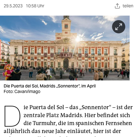
berlin
29.5.2023
10:58 Uhr
teilen
nord
wahrheit
verlag
verlag
veranstaltungen
shop
Die Puerta del Sol, Madrids „Sonnentor“, im April
fragen & hilfe
Foto: Cavan/imago
D
unterstützen
ie Puerta del Sol – das „Sonnentor“ – ist der
abo
zentrale Platz Madrids. Hier befindet sich
die Turmuhr, die im spanischen Fernsehen
genossenschaft
alljährlich das neue Jahr einläutet, hier ist der