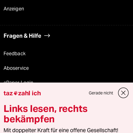
Anzeigen
Fragen & Hilfe
Feedback
Aboservice
ePaper Login
taz
zahl ich
Gerade nicht

Downloads für Abonnierende
Links lesen, rechts
bekämpfen
© 2026 taz Verlags und Vertriebs GmbH
Alle Rechte vorbehalten. Bei rechtlichen Fragen oder für Genehmigungen
Mit doppelter Kraft für eine offene Gesellschaft!