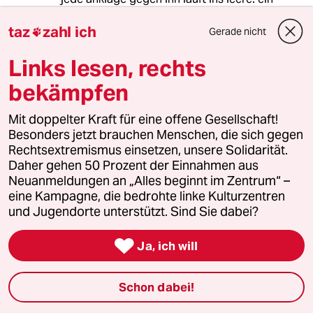
lachhafter zeitraubender schauprozess. ein
taz
zahl ich
angriff auf die demokratie. ein angriff auf das
Gerade nicht

gute leben. ein wahnsinn in sachsen. aber das,
ist ja nichts neues:
Links lesen, rechts
bekämpfen
guten abend!
Mit doppelter Kraft für eine offene Gesellschaft!
Besonders jetzt brauchen Menschen, die sich gegen
Georg
G
Rechtsextremismus einsetzen, unsere Solidarität.
17.03.2013
,
23:55 Uhr
Daher gehen 50 Prozent der Einnahmen aus
Neuanmeldungen an „Alles beginnt im Zentrum“ –
Wer hat denn bei Teilen der KommentatorInnen
eine Kampagne, die bedrohte linke Kulturzentren
die Hirne eingesammelt?
und Jugendorte unterstützt. Sind Sie dabei?
Dümmliche Nazi-Kommentare bei der taz, das
ist ja ekelhaft.

Ja, ich will
Danke Lothar für deinen Kampf gegen dieses
Pack!
Schon dabei!