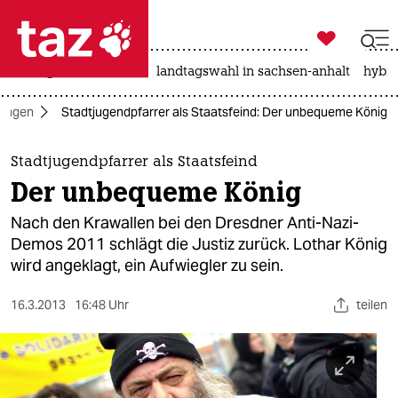

taz zahl ich
niedrigwasser
rente
landtagswahl in sachsen-anhalt
hybri

taz zahl ich
ringen
Stadtjugendpfarrer als Staatsfeind: Der unbequeme König
taz zahl ich
themen
Stadtjugendpfarrer als Staatsfeind
Der unbequeme König
politik
Nach den Krawallen bei den Dresdner Anti-Nazi-
öko
Demos 2011 schlägt die Justiz zurück. Lothar König
wird angeklagt, ein Aufwiegler zu sein.
gesellschaft
16.3.2013
16:48 Uhr
teilen
kultur
sport