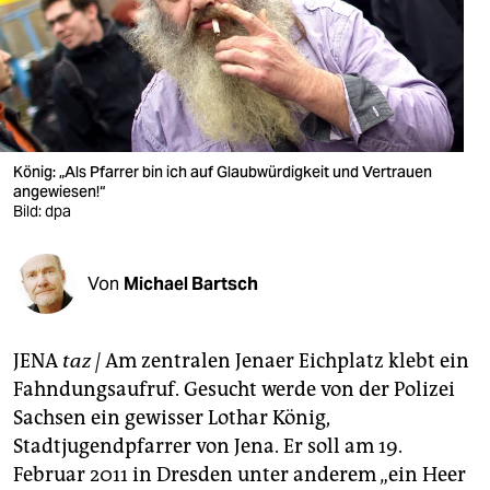
berlin
nord
wahrheit
verlag
König: „Als Pfarrer bin ich auf Glaubwürdigkeit und Vertrauen
verlag
angewiesen!“
Bild: dpa
veranstaltungen
shop
Von
Michael Bartsch
fragen & hilfe
JENA
taz |
Am zentralen Jenaer Eichplatz klebt ein
unterstützen
Fahndungsaufruf. Gesucht werde von der Polizei
abo
Sachsen ein gewisser Lothar König,
Stadtjugendpfarrer von Jena. Er soll am 19.
genossenschaft
Februar 2011 in Dresden unter anderem „ein Heer