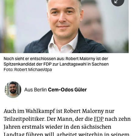
berlin
nord
wahrheit
verlag
verlag
Noch sieht er entschlossen aus: Robert Malorny ist der
Spitzenkandidat der FDP zur Landtagswahl in Sachsen
veranstaltungen
Foto: Robert Michael/dpa
shop
fragen & hilfe
Aus Berlin
Cem-Odos Güler
unterstützen
Auch im Wahlkampf ist Robert Malorny nur
abo
Teilzeitpolitiker. Der Mann, der die
FDP
nach zehn
genossenschaft
Jahren erstmals wieder in den sächsischen
Landtag führen will, arbeitet weiterhin in seinem