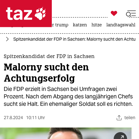

taz zahl ich
bergsteigen
usa unter trump
katzen
hitze
landtagswahl i

taz zahl ich
24
Spitzenkandidat der FDP in Sachsen: Malorny sucht den Achtun
taz zahl ich
themen
Spitzenkandidat der FDP in Sachsen
Malorny sucht den
politik
Achtungserfolg
öko
Die FDP erzielt in Sachsen bei Umfragen zwei
Prozent. Nach dem Abgang des langjährigen Chefs
gesellschaft
sucht sie Halt. Ein ehemaliger Soldat soll es richten.
kultur
27.8.2024
10:11 Uhr
teilen
sport