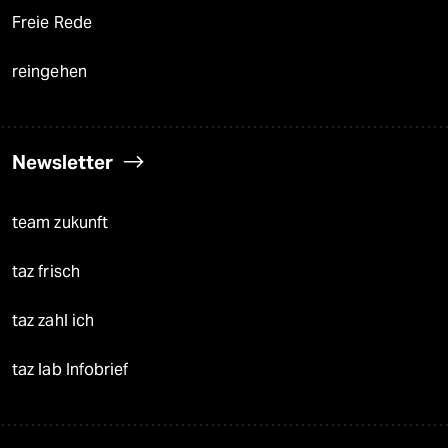
Freie Rede
reingehen
Newsletter
team zukunft
taz frisch
taz zahl ich
taz lab Infobrief