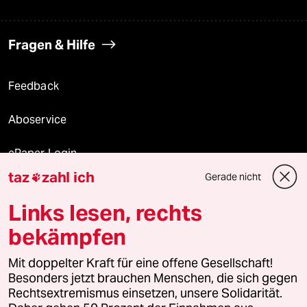
Fragen & Hilfe
Feedback
Aboservice
ePaper Login
taz
zahl ich
Gerade nicht

Downloads für Abonnierende
Links lesen, rechts
bekämpfen
© 2026 taz Verlags und Vertriebs GmbH
Alle Rechte vorbehalten. Bei rechtlichen Fragen oder für Genehmigungen
Mit doppelter Kraft für eine offene Gesellschaft!
wenden Sie sich bitte an
lizenzen@taz.de
Besonders jetzt brauchen Menschen, die sich gegen
Rechtsextremismus einsetzen, unsere Solidarität.