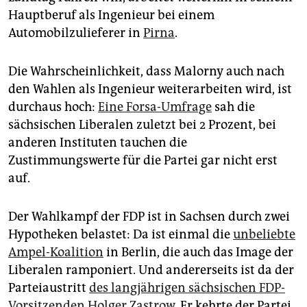
epaper login
Hauptberuf als Ingenieur bei einem
Automobilzulieferer in
Pirna
.
Die Wahrscheinlichkeit, dass Malorny auch nach
den Wahlen als Ingenieur weiterarbeiten wird, ist
durchaus hoch:
Eine Forsa-Umfrage
sah die
sächsischen Liberalen zuletzt bei 2 Prozent, bei
anderen Instituten tauchen die
Zustimmungswerte für die Partei gar nicht erst
auf.
Der Wahlkampf der FDP ist in Sachsen durch zwei
Hypotheken belastet: Da ist einmal die
unbeliebte
Ampel-Koalition
in Berlin, die auch das Image der
Liberalen ramponiert. Und andererseits ist da der
Parteiaustritt
des langjährigen sächsischen FDP-
Vorsitzenden Holger Zastrow.
Er kehrte der Partei