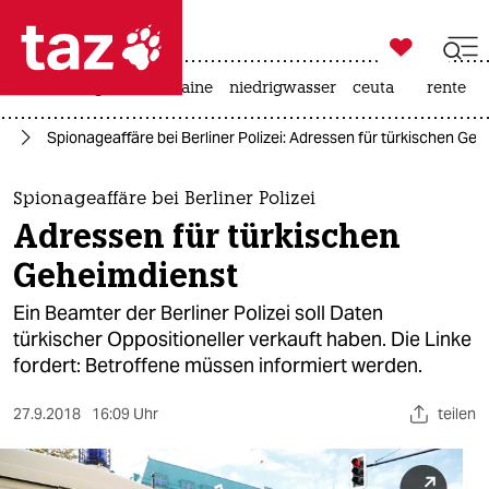

taz zahl ich
hitze
krieg in der ukraine
niedrigwasser
ceuta
rente

taz zahl ich
in
Spionageaffäre bei Berliner Polizei: Adressen für türkischen Ge
taz zahl ich
themen
Spionageaffäre bei Berliner Polizei
Adressen für türkischen
politik
Geheimdienst
öko
Ein Beamter der Berliner Polizei soll Daten
türkischer Oppositioneller verkauft haben. Die Linke
gesellschaft
fordert: Betroffene müssen informiert werden.
kultur
27.9.2018
16:09 Uhr
teilen
sport