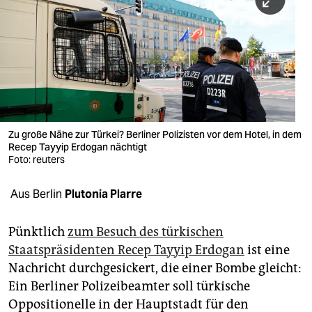
berlin
nord
wahrheit
verlag
verlag
Zu große Nähe zur Türkei? Berliner Polizisten vor dem Hotel, in dem
Recep Tayyip Erdogan nächtigt
veranstaltungen
Foto: reuters
shop
Aus Berlin
Plutonia Plarre
fragen & hilfe
unterstützen
Pünktlich
zum Besuch des türkischen
Staatspräsidenten Recep Tayyip Erdogan
ist eine
abo
Nachricht durchgesickert, die einer Bombe gleicht:
Ein Berliner Polizeibeamter soll türkische
genossenschaft
Oppositionelle in der Hauptstadt für den