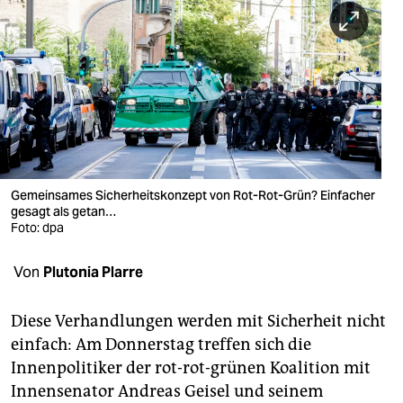
berlin
nord
wahrheit
verlag
verlag
veranstaltungen
Gemeinsames Sicherheitskonzept von Rot-Rot-Grün? Einfacher
gesagt als getan…
Foto: dpa
shop
fragen & hilfe
Von
Plutonia Plarre
unterstützen
Diese Verhandlungen werden mit Sicherheit nicht
abo
einfach: Am Donnerstag treffen sich die
Innenpolitiker der rot-rot-grünen Koalition mit
genossenschaft
Innensenator Andreas Geisel und seinem