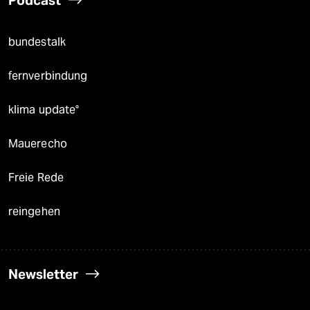
Podcast
bundestalk
fernverbindung
klima update°
Mauerecho
Freie Rede
reingehen
Newsletter