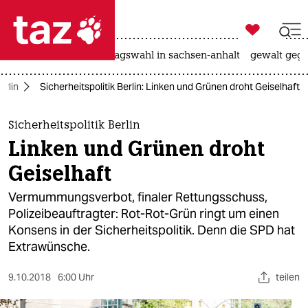

taz zahl ich
nahost-konflikt
landtagswahl in sachsen-anhalt
gewalt gege

taz zahl ich
erlin
Sicherheitspolitik Berlin: Linken und Grünen droht Geiselhaft
taz zahl ich
themen
Sicherheitspolitik Berlin
Linken und Grünen droht
politik
Geiselhaft
öko
Vermummungsverbot, finaler Rettungsschuss,
Polizeibeauftragter: Rot-Rot-Grün ringt um einen
gesellschaft
Konsens in der Sicherheitspolitik. Denn die SPD hat
Extrawünsche.
kultur
sport
9.10.2018
6:00 Uhr
teilen