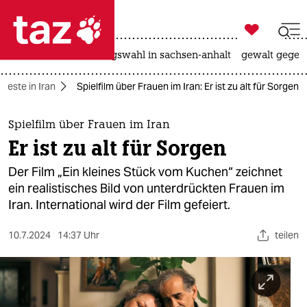

taz zahl ich
hitze
surfen
landtagswahl in sachsen-anhalt
gewalt gegen

taz zahl ich
oteste in Iran
Spielfilm über Frauen im Iran: Er ist zu alt für Sorgen
taz zahl ich
themen
Spielfilm über Frauen im Iran
Er ist zu alt für Sorgen
politik
Der Film „Ein kleines Stück vom Kuchen“ zeichnet
öko
ein realistisches Bild von unterdrückten Frauen im
Iran. International wird der Film gefeiert.
gesellschaft
10.7.2024
14:37 Uhr
teilen
kultur
sport