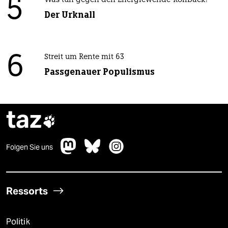
5
Was tun gegen den Energiewende-Rollback?
Der Urknall
6
Streit um Rente mit 63
Passgenauer Populismus
taz

Folgen Sie uns
Ressorts
Politik