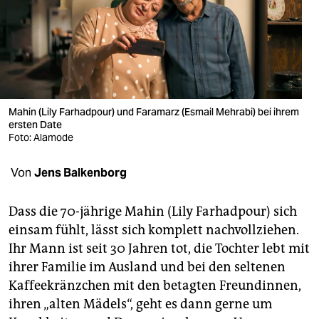
berlin
nord
wahrheit
verlag
Mahin (Lily Farhadpour) und Faramarz (Esmail Mehrabi) bei ihrem
verlag
ersten Date
Foto: Alamode
veranstaltungen
Von
Jens Balkenborg
shop
fragen & hilfe
Dass die 70-jährige Mahin (Lily Farhadpour) sich
einsam fühlt, lässt sich komplett nachvollziehen.
unterstützen
Ihr Mann ist seit 30 Jahren tot, die Tochter lebt mit
abo
ihrer Familie im Ausland und bei den seltenen
Kaffeekränzchen mit den betagten Freundinnen,
genossenschaft
ihren „alten Mädels“, geht es dann gerne um