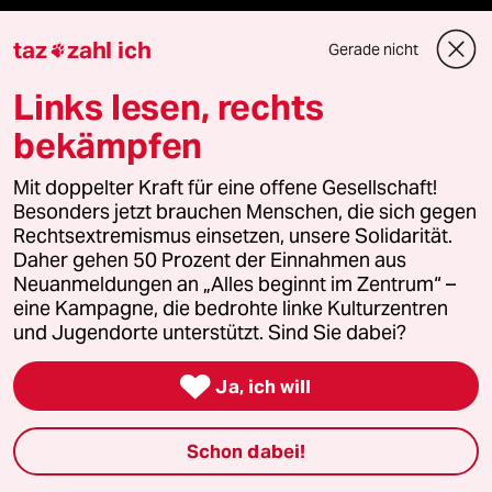
Demnächst
taz
zahl ich
Gerade nicht

Vor Ort
Links lesen, rechts
bekämpfen
Live im Stream
Mit doppelter Kraft für eine offene Gesellschaft!
Vergangene
Besonders jetzt brauchen Menschen, die sich gegen
Rechtsextremismus einsetzen, unsere Solidarität.
taz lab 2027
Daher gehen 50 Prozent der Einnahmen aus
Neuanmeldungen an „Alles beginnt im Zentrum“ –
eine Kampagne, die bedrohte linke Kulturzentren
und Jugendorte unterstützt. Sind Sie dabei?
Mehr taz Lesestoff

Ja, ich will
taz Blogs
Schon dabei!
taz FUTURZWEI