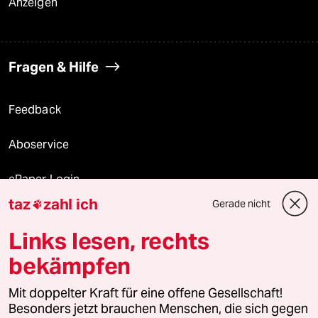
Anzeigen
Fragen & Hilfe
Feedback
Aboservice
ePaper Login
taz
zahl ich
Gerade nicht

Downloads für Abonnierende
Links lesen, rechts
bekämpfen
© 2026 taz Verlags und Vertriebs GmbH
Alle Rechte vorbehalten. Bei rechtlichen Fragen oder für Genehmigungen
Mit doppelter Kraft für eine offene Gesellschaft!
wenden Sie sich bitte an
lizenzen@taz.de
Besonders jetzt brauchen Menschen, die sich gegen