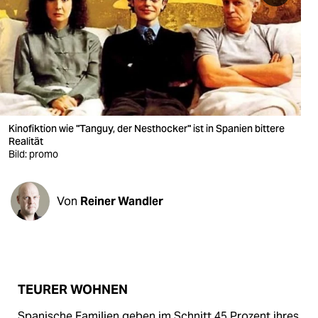
berlin
nord
wahrheit
verlag
verlag
Kinofiktion wie "Tanguy, der Nesthocker" ist in Spanien bittere
Realität
veranstaltungen
Bild: promo
shop
Von
Reiner Wandler
fragen & hilfe
unterstützen
abo
TEURER WOHNEN
genossenschaft
Spanische Familien geben im Schnitt 45 Prozent ihres