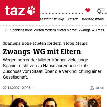

taz zahl ich
hitze
bergsteigen
usa unter trump
katzen
landtagswahl i

taz zahl ich
ag
Spaniens hohe Mieten fördern "Hotel Mama": Zwangs-WG mit El
taz zahl ich
themen
Spaniens hohe Mieten fördern "Hotel Mama"
Zwangs-WG mit Eltern
politik
Wegen horrender Mieten können viele junge
öko
Spanier nicht von zu Hause ausziehen - trotz
Zuschuss vom Staat. Über die Verkindlichung einer
gesellschaft
Gesellschaft.
kultur
27.11.2007
2:00 Uhr
teilen
sport