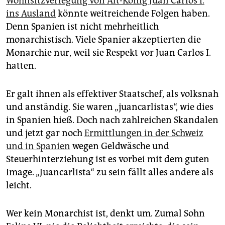
Wohnsitzverlegung von Alt-König Juan Carlos I.
epaper login
ins Ausland
könnte weitreichende Folgen haben.
Denn Spanien ist nicht mehrheitlich
monarchistisch. Viele Spanier akzeptierten die
Monarchie nur, weil sie Respekt vor Juan Carlos I.
hatten.
Er galt ihnen als effektiver Staatschef, als volksnah
und anständig. Sie waren „juancarlistas“, wie dies
in Spanien hieß. Doch nach zahlreichen Skandalen
und jetzt gar noch
Ermittlungen in der Schweiz
und in Spanien
wegen Geldwäsche und
Steuerhinterziehung ist es vorbei mit dem guten
Image. „Juancarlista“ zu sein fällt alles andere als
leicht.
Wer kein Monarchist ist, denkt um. Zumal Sohn