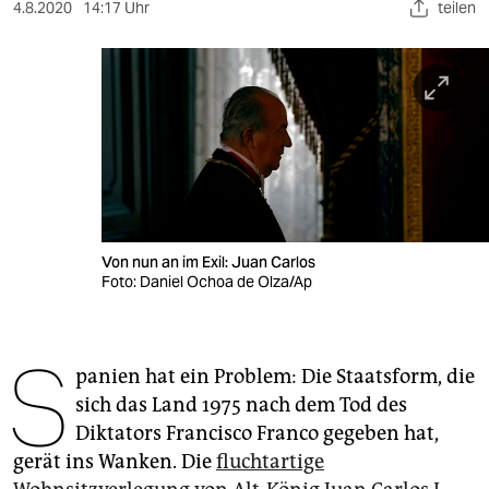
berlin
4.8.2020
14:17 Uhr
teilen
nord
wahrheit
verlag
verlag
veranstaltungen
Von nun an im Exil: Juan Carlos
shop
Foto: Daniel Ochoa de Olza/Ap
fragen & hilfe
S
unterstützen
panien hat ein Problem: Die Staatsform, die
sich das Land 1975 nach dem Tod des
abo
Diktators Francisco Franco gegeben hat,
genossenschaft
gerät ins Wanken. Die
fluchtartige