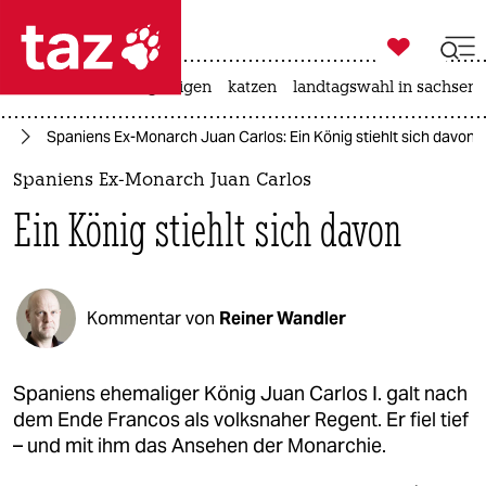

taz zahl ich
ceuta
hitze
bergsteigen
katzen
landtagswahl in sachsen-

taz zahl ich
on
Spaniens Ex-Monarch Juan Carlos: Ein König stiehlt sich davon
taz zahl ich
Spaniens Ex-Monarch Juan Carlos
themen
Ein König stiehlt sich davon
politik
öko
Kommentar von
Reiner Wandler
gesellschaft
kultur
Spaniens ehemaliger König Juan Carlos I. galt nach
dem Ende Francos als volksnaher Regent. Er fiel tief
sport
– und mit ihm das Ansehen der Monarchie.