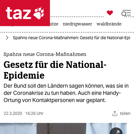

taz zahl ich
krieg in der ukraine
hitze
niedrigwasser
waldbrände

taz zahl ich
us
Spahns neue Corona-Maßnahmen: Gesetz für die National-Epid
taz zahl ich
themen
Spahns neue Corona-Maßnahmen
Gesetz für die National-
politik
Epidemie
öko
Der Bund soll den Ländern sagen können, was sie in
der Coronakrise zu tun haben. Auch eine Handy-
gesellschaft
Ortung von Kontaktpersonen war geplant.
kultur
22.3.2020
16:26 Uhr
teilen
sport