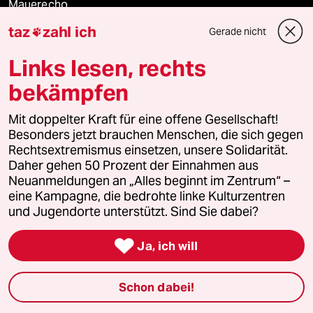
Mauerecho
taz
zahl ich
Gerade nicht

Freie Rede
Links lesen, rechts
reingehen
bekämpfen
Mit doppelter Kraft für eine offene Gesellschaft!
Besonders jetzt brauchen Menschen, die sich gegen
Newsletter
Rechtsextremismus einsetzen, unsere Solidarität.
Daher gehen 50 Prozent der Einnahmen aus
team zukunft
Neuanmeldungen an „Alles beginnt im Zentrum“ –
eine Kampagne, die bedrohte linke Kulturzentren
und Jugendorte unterstützt. Sind Sie dabei?
taz frisch

Ja, ich will
taz zahl ich
taz lab Infobrief
Schon dabei!