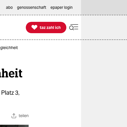
abo
genossenschaft
epaper login

taz zahl ich
taz zahl ich
gleichheit
heit
Platz 3,
teilen