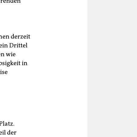
ierenden
hen derzeit
in Drittel
n wie
sigkeit in
ise
Platz.
eil der