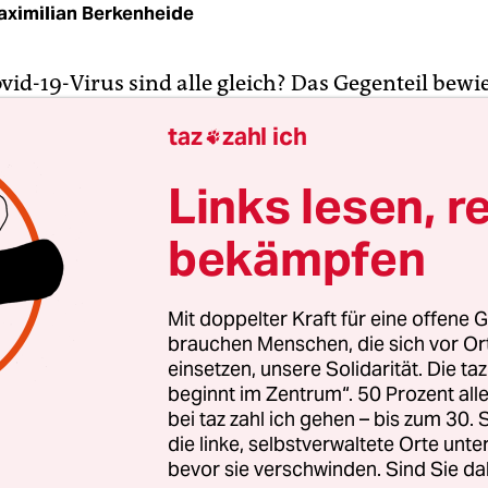
ximilian Berkenheide
id-19-Virus sind alle gleich? Das Gegenteil bewi
rsuchung
, derzufolge Milliardär*innen trotz Krise
taz
zahl ich

nfahren konnten. Im Gegensatz dazu leiden bena
utlich stärker unter Corona. Doch die soziale Un
Links lesen, r
auch die Pandemiebekämpfung. Das ist
das Ergeb
bekämpfen
e die Hilfsorganisation Oxfam gemeinsam mit der
ensberatung Development Finance Internationa
eröffentlichte.
Mit doppelter Kraft für eine offene G
brauchen Menschen, die sich vor O
haben Regierungen bei der Bekämpfung der sozia
einsetzen, unsere Solidarität. Die ta
beginnt im Zentrum“. 50 Prozent a
t katastrophal versagt“, kritisiert Oxfams Expert
bei taz zahl ich gehen – bis zum 30
gleichheit, Ellen Ehmke. Deshalb sei die Mehrheit
die linke, selbstverwaltete Orte unte
erüstet gewesen, „um eine Pandemie zu bewältige
bevor sie verschwinden. Sind Sie da