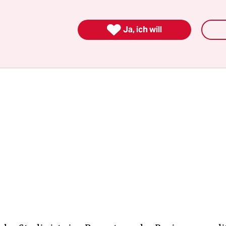
dieser Krise tragen die Menschen am unteren En
sskala“.

Ja, ich will