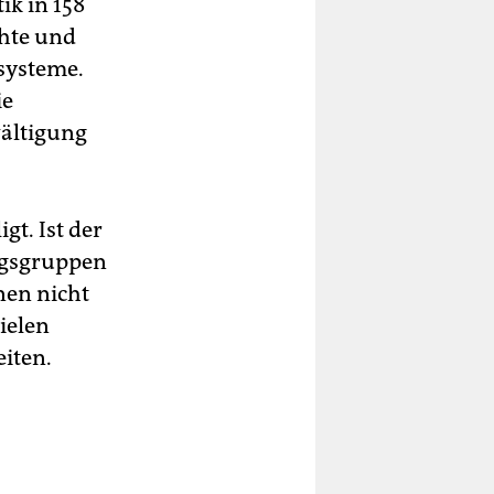
ik in 158
hte und
lsysteme.
ie
wältigung
gt. Ist der
ngsgruppen
nen nicht
ielen
eiten.