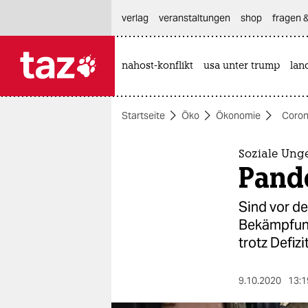
hautnavigation anspringen
hauptinhalt anspringen
footer anspringen
verlag
veranstaltungen
shop
fragen &
nahost-konflikt
usa unter trump
lan

taz zahl ich
taz zahl ich
Startseite
Öko
Ökonomie
Coron
themen
politik
Soziale Ung
Pand
öko
Sind vor de
gesellschaft
Bekämpfung 
trotz Defizi
kultur
sport
9.10.2020
13:1