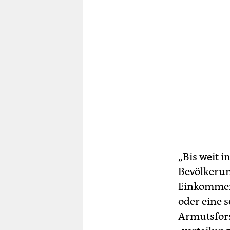
„Bis weit i
Bevölkerun
Einkommen 
oder eine s
Armutsfors