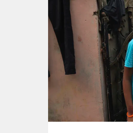
berlin
nord
wahrheit
verlag
verlag
veranstaltungen
shop
fragen & hilfe
unterstützen
abo
genossenschaft