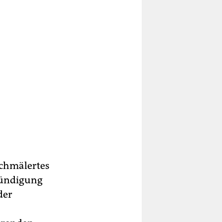
schmälertes
Kündigung
der