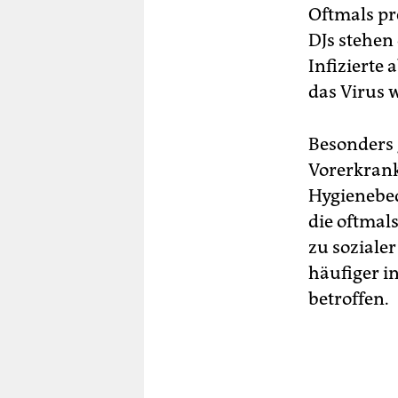
Oftmals pr
DJs stehen
Infizierte
das Virus 
Besonders 
Vorerkrank
Hygienebed
die oftmal
zu soziale
häufiger i
betroffen.