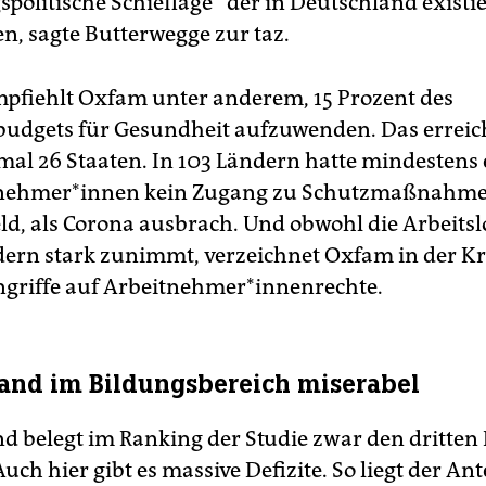
gspolitische Schieflage“ der in Deutschland exist
en, sagte Butterwegge zur taz.
pfiehlt Oxfam unter anderem, 15 Prozent des
udgets für Gesundheit aufzuwenden. Das erreic
mal 26 Staaten. In 103 Ländern hatte mindestens e
tnehmer*innen kein Zugang zu Schutzmaßnahme
d, als Corona ausbrach. Und obwohl die Arbeitslo
dern stark zunimmt, verzeichnet Oxfam in der Kr
ngriffe auf Arbeitnehmer*innenrechte.
and im Bildungsbereich miserabel
d belegt im Ranking der Studie zwar den dritten 
ch hier gibt es massive Defizite. So liegt der Ant