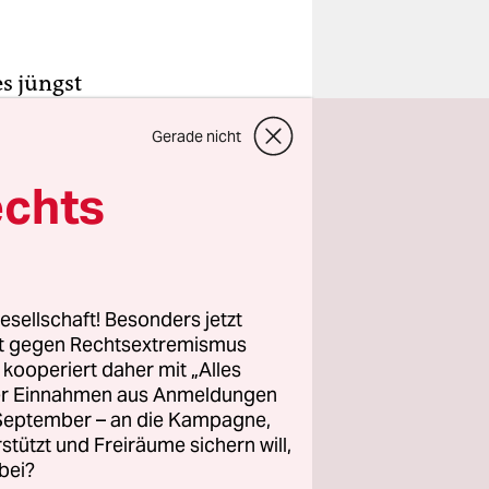
es jüngst
 kräftig
Gerade nicht
chteiligte
gleichheit
echts
nis einer
l am
esellschaft! Besonders jetzt
rt gegen Rechtsextremismus
len
z kooperiert daher mit „Alles
ller Einnahmen aus Anmeldungen
in für
. September – an die Kampagne,
 der Länder
rstützt und Freiräume sichern will,
n. Die
bei?