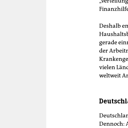
„verteilun
Finanzhilf
Deshalb em
Haushaltsb
gerade ein
der Arbei
Krankengel
vielen Län
weltweit A
Deutschl
Deutschlan
Dennoch: Au