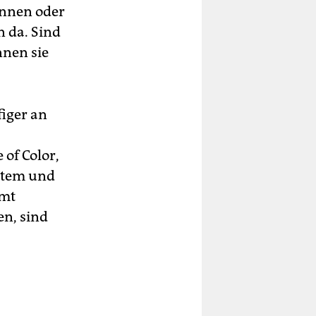
innen oder
 da. Sind
nnen sie
iger an
of Color,
stem und
amt
en, sind