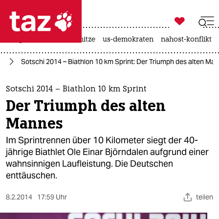

taz zahl ich
krieg in der ukraine
hitze
us-demokraten
nahost-konflikt

taz zahl ich
14
Sotschi 2014 – Biathlon 10 km Sprint: Der Triumph des alten Ma
taz zahl ich
themen
Sotschi 2014 – Biathlon 10 km Sprint
Der Triumph des alten
politik
Mannes
öko
Im Sprintrennen über 10 Kilometer siegt der 40-
jährige Biathlet Ole Einar Björndalen aufgrund einer
gesellschaft
wahnsinnigen Laufleistung. Die Deutschen
enttäuschen.
kultur
sport
8.2.2014
17:59 Uhr
teilen