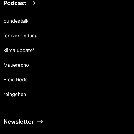
Podcast
bundestalk
fernverbindung
klima update°
Mauerecho
Freie Rede
reingehen
Newsletter