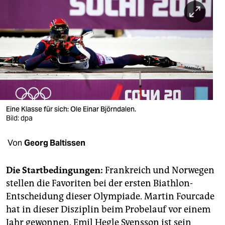
berlin
nord
wahrheit
verlag
verlag
veranstaltungen
Eine Klasse für sich: Ole Einar Björndalen.
Bild: dpa
shop
Von
Georg Baltissen
fragen & hilfe
unterstützen
Die Startbedingungen:
Frankreich und Norwegen
stellen die Favoriten bei der ersten Biathlon-
abo
Entscheidung dieser Olympiade. Martin Fourcade
genossenschaft
hat in dieser Disziplin beim Probelauf vor einem
Jahr gewonnen. Emil Hegle Svensson ist sein