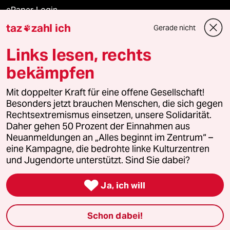
ePaper Login
taz
zahl ich
Gerade nicht

Downloads für Abonnierende
Links lesen, rechts
bekämpfen
© 2026 taz Verlags und Vertriebs GmbH
Alle Rechte vorbehalten. Bei rechtlichen Fragen oder für Genehmigungen
Mit doppelter Kraft für eine offene Gesellschaft!
wenden Sie sich bitte an
lizenzen@taz.de
Besonders jetzt brauchen Menschen, die sich gegen
Rechtsextremismus einsetzen, unsere Solidarität.
Daher gehen 50 Prozent der Einnahmen aus
Feedback
Redaktionsstatut
Kommune-Richtlinien
KI-
Neuanmeldungen an „Alles beginnt im Zentrum“ –
eine Kampagne, die bedrohte linke Kulturzentren
Leitlinie
Informant
Datenschutz
Impressum
AGB
und Jugendorte unterstützt. Sind Sie dabei?
Seitenwende
Einwilligungen widerrufen (Ads)

Ja, ich will
Schon dabei!