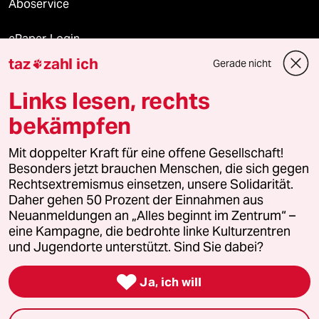
Aboservice
ePaper Login
taz
zahl ich
Gerade nicht

Downloads für Abonnierende
Links lesen, rechts
bekämpfen
© 2026 taz Verlags und Vertriebs GmbH
Mit doppelter Kraft für eine offene Gesellschaft!
Alle Rechte vorbehalten. Bei rechtlichen Fragen oder für Genehmigungen
wenden Sie sich bitte an
lizenzen@taz.de
Besonders jetzt brauchen Menschen, die sich gegen
Rechtsextremismus einsetzen, unsere Solidarität.
Daher gehen 50 Prozent der Einnahmen aus
Feedback
Redaktionsstatut
Kommune-Richtlinien
KI-
Neuanmeldungen an „Alles beginnt im Zentrum“ –
eine Kampagne, die bedrohte linke Kulturzentren
Leitlinie
Informant
Datenschutz
Impressum
AGB
und Jugendorte unterstützt. Sind Sie dabei?
Seitenwende
Einwilligungen widerrufen (Ads)

Ja, ich will