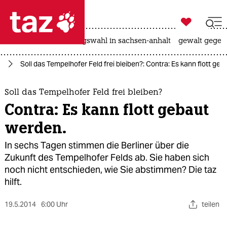

taz zahl ich
hitze
surfen
landtagswahl in sachsen-anhalt
gewalt gegen

taz zahl ich
ld
Soll das Tempelhofer Feld frei bleiben?: Contra: Es kann flott ge
taz zahl ich
themen
Soll das Tempelhofer Feld frei bleiben?
Contra: Es kann flott gebaut
politik
werden.
öko
In sechs Tagen stimmen die Berliner über die
Zukunft des Tempelhofer Felds ab. Sie haben sich
gesellschaft
noch nicht entschieden, wie Sie abstimmen? Die taz
hilft.
kultur
19.5.2014
sport
6:00 Uhr
teilen