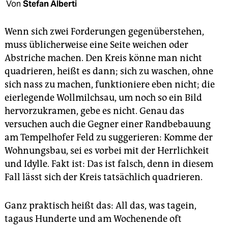
berlin
Von
Stefan Alberti
nord
Wenn sich zwei Forderungen gegenüberstehen,
muss üblicherweise eine Seite weichen oder
wahrheit
Abstriche machen. Den Kreis könne man nicht
verlag
quadrieren, heißt es dann; sich zu waschen, ohne
sich nass zu machen, funktioniere eben nicht; die
verlag
eierlegende Wollmilchsau, um noch so ein Bild
veranstaltungen
hervorzukramen, gebe es nicht. Genau das
versuchen auch die Gegner einer Randbebauung
shop
am Tempelhofer Feld zu suggerieren: Komme der
fragen & hilfe
Wohnungsbau, sei es vorbei mit der Herrlichkeit
und Idylle. Fakt ist: Das ist falsch, denn in diesem
unterstützen
Fall lässt sich der Kreis tatsächlich quadrieren.
abo
Ganz praktisch heißt das: All das, was tagein,
genossenschaft
tagaus Hunderte und am Wochenende oft