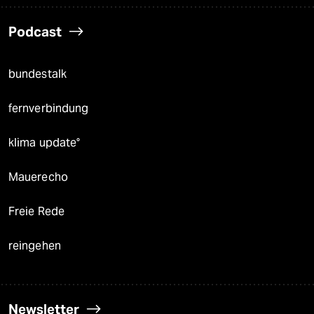
Podcast
bundestalk
fernverbindung
klima update°
Mauerecho
Freie Rede
reingehen
Newsletter