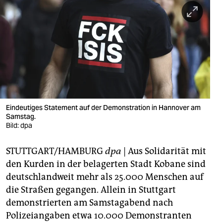
berlin
nord
wahrheit
verlag
verlag
veranstaltungen
Eindeutiges Statement auf der Demonstration in Hannover am
Samstag.
shop
Bild: dpa
fragen & hilfe
STUTTGART/HAMBURG
dpa
| Aus Solidarität mit
den Kurden in der belagerten Stadt Kobane sind
unterstützen
deutschlandweit mehr als 25.000 Menschen auf
abo
die Straßen gegangen. Allein in Stuttgart
demonstrierten am Samstagabend nach
genossenschaft
Polizeiangaben etwa 10.000 Demonstranten