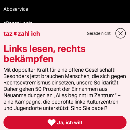
Aboservice
ePaper Login
taz
zahl ich
Gerade nicht

Downloads für Abonnierende
Links lesen, rechts
bekämpfen
© 2026 taz Verlags und Vertriebs GmbH
Mit doppelter Kraft für eine offene Gesellschaft!
Alle Rechte vorbehalten. Bei rechtlichen Fragen oder für Genehmigungen
wenden Sie sich bitte an
lizenzen@taz.de
Besonders jetzt brauchen Menschen, die sich gegen
Rechtsextremismus einsetzen, unsere Solidarität.
Daher gehen 50 Prozent der Einnahmen aus
Feedback
Redaktionsstatut
Kommune-Richtlinien
KI-
Neuanmeldungen an „Alles beginnt im Zentrum“ –
eine Kampagne, die bedrohte linke Kulturzentren
Leitlinie
Informant
Datenschutz
Impressum
AGB
und Jugendorte unterstützt. Sind Sie dabei?
Seitenwende
Einwilligungen widerrufen (Ads)

Ja, ich will