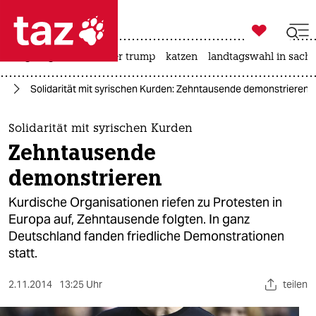

taz zahl ich
bergsteigen
usa unter trump
katzen
landtagswahl in sachs

taz zahl ich
en
Solidarität mit syrischen Kurden: Zehntausende demonstrieren
taz zahl ich
themen
Solidarität mit syrischen Kurden
Zehntausende
politik
demonstrieren
öko
Kurdische Organisationen riefen zu Protesten in
Europa auf, Zehntausende folgten. In ganz
gesellschaft
Deutschland fanden friedliche Demonstrationen
statt.
kultur
sport
2.11.2014
13:25 Uhr
teilen