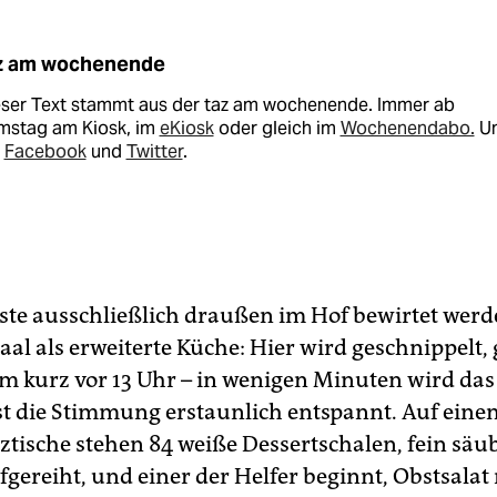
z am wochenende
eser Text stammt aus der taz am wochenende. Immer ab
mstag am Kiosk, im
eKiosk
oder gleich im
Wochenendabo.
U
i
Facebook
und
Twitter
.
äste ausschließlich draußen im Hof bewirtet werd
aal als erweiterte Küche: Hier wird geschnippelt,
Um kurz vor 13 Uhr – in wenigen Minuten wird das
 ist die Stimmung erstaunlich entspannt. Auf eine
ztische stehen 84 weiße Dessertschalen, fein säub
fgereiht, und einer der Helfer beginnt, Obstsalat