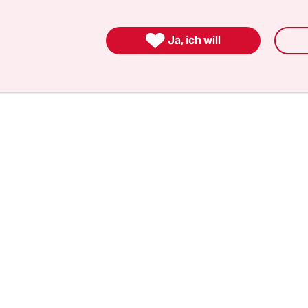
 sich das Projekt. Zubereitet werden mehrgängig
lich vegetarisch und vegan, aus Lebensmitteln, di

Ja, ich will
ls gespendet sind.