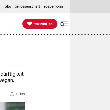
abo
genossenschaft
epaper login

taz zahl ich
taz zahl ich
dürftigkeit
 vegan.
teilen