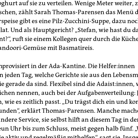
ghurt auf sie zu verteilen. Wenige Meter weiter,
ischen, zählt Sarah Thomas-Parensen das Menü d
rspeise gibt es eine Pilz-Zucchini-Suppe, dazu no
at. Und als Hauptgericht? „Stefan, wie hast du d
t?“, ruft sie einem Kollegen quer durch die Küche
andoori-Gemüse mit Basmatireis.
improvisiert in der Ada-Kantine. Die Hel­fe­r:in­nen
n jeden Tag, welche Gerichte sie aus den Lebensm
ie gerade da sind. Flexibel sind die Adaist:innen, 
chen nennen, auch bei der Aufgabenverteilung: J
 wie es zeitlich passt. „Du trägst dich ein und k
tunden“, erklärt Thomas-Parensen. Manche mac
dere Service, sie selbst hilft an diesem Tag in d
eun Uhr bis zum Schluss, meist gegen halb fünf. „
ie aktiv und regelmäßig mithelfen“, sagt sie. Ins