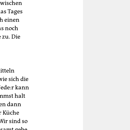
 zwischen
as Tages
ch einen
as noch
 zu. Die
itteln
wie sich die
e­de:r kann
ommst halt
hen dann
er Küche
Wir sind so
gesamt gebe