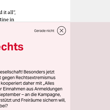
t all“,
tine in
tagessen
Gerade nicht
nke auf die
 drinnen.
echts
 – um 15
ossen. So
esellschaft! Besonders jetzt
rt gegen Rechtsextremismus
z kooperiert daher mit „Alles
erhaupt gar
ller Einnahmen aus Anmeldungen
ht um die
. September – an die Kampagne,
en kochen
rstützt und Freiräume sichern will,
he Küche“
bei?