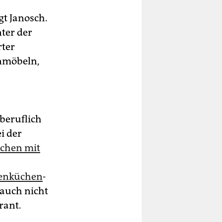
agt Janosch.
ter der
rter
enmöbeln,
beruflich
i der
chen mit
enküchen
-
 auch nicht
rant.