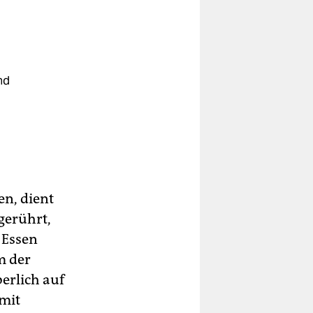
nd
en, dient
 gerührt,
 Essen
m der
erlich auf
 mit