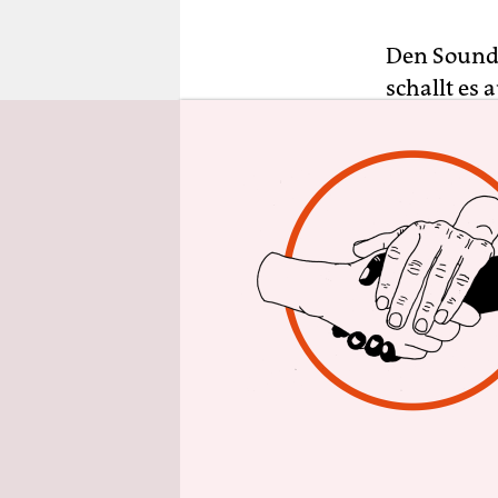
epaper login
Den Soundtr
schallt es
Frankfurt 
verzehren, 
zugehörige
Es ist ein
Uhr – hat 
wie jeden 
Die Ada, d
Öffnungsze
keine Kant
Bewirtung 
hier Freiwi