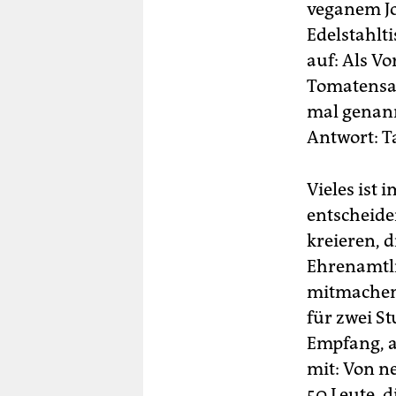
veganem Jo
Edelstahlt
auf: Als Vo
Tomatensal
mal genann
Antwort: T
Vieles ist 
entscheide
kreieren, d
Ehrenamtli
mitmachen,
für zwei S
Empfang, an
mit: Von n
50 Leute, d