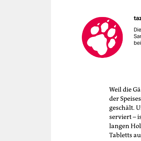
ta
Di
Sa
be
Weil die G
der Speises
geschält. 
serviert –
langen Hol
Tabletts au