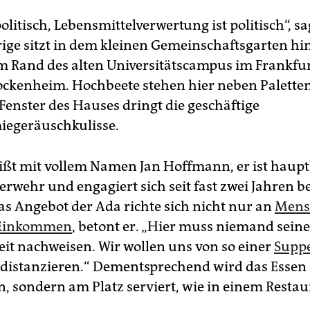
politisch, Lebensmittelverwertung ist politisch“, s
rige sitzt in dem kleinen Gemeinschaftsgarten hin
m Rand des alten Universitätscampus im Frankfu
Bockenheim. Hochbeete stehen hier neben Palett
Fenster des Hauses dringt die geschäftige
iegeräuschkulisse.
ißt mit vollem Namen Jan Hoffmann, er ist haupt
erwehr und engagiert sich seit fast zwei Jahren be
as Angebot der Ada richte sich nicht nur an
Mens
 Einkommen
, betont er. „Hier muss niemand seine
eit nachweisen. Wir wollen uns von so einer
Supp
 distanzieren.“ Dementsprechend wird das Essen
, sondern am Platz serviert, wie in einem Restau