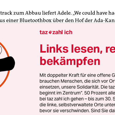
ack zum Abbau liefert Adele. „We could have had i
 aus einer Bluetoothbox über den Hof der Ada-Kan
am Main. Während die letzten Hungrigen ihr Mit
taz
zahl ich

legen einige Hel­fe­r:in­nen bereits die Garniturbä
n Biertische und tragen benutztes Geschirr nach
Links lesen, r
 Nachmittag im Sommer und vor wenigen Minuten
bekämpfen
die Ada-Kantine nach zwei Stunden Betrieb geschl
Freitag, Samstag, Sonntag und Montag.
Mit doppelter Kraft für eine offene G
as zeigt sich nicht nur an den ungewöhnlichen
brauchen Menschen, die sich vor O
einsetzen, unsere Solidarität. Die ta
iten, ist keine herkömmliche Kantine. Sie ist üb
beginnt im Zentrum“. 50 Prozent a
ine im eigentlichen Sinne, kümmert sich also nic
bei taz zahl ich gehen – bis zum 30
der Angestellten eines Unternehmens. Stattdess
die linke, selbstverwaltete Orte unte
llige für alle. Und zwar kostenlos. Als „solidarisc
bevor sie verschwinden. Sind Sie da