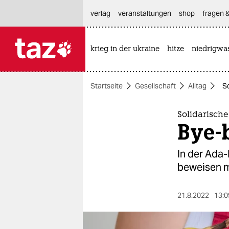
hautnavigation anspringen
hauptinhalt anspringen
footer anspringen
verlag
veranstaltungen
shop
fragen &
krieg in der ukraine
hitze
niedrigwa

taz zahl ich
taz zahl ich
Startseite
Gesellschaft
Alltag
S
themen
politik
Solidarisch
Bye-
öko
In der Ada-
gesellschaft
beweisen mü
kultur
21.8.2022
13:0
sport