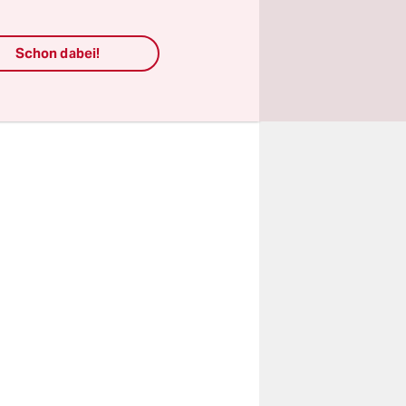
e Menüs,
e
Schon dabei!