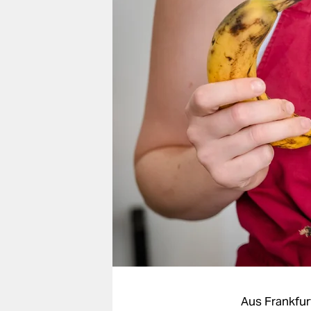
berlin
nord
wahrheit
verlag
verlag
veranstaltungen
shop
fragen & hilfe
unterstützen
abo
genossenschaft
Aus Frankfu