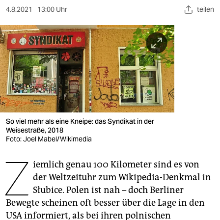
berlin
4.8.2021
13:00 Uhr
teilen
nord
wahrheit
verlag
verlag
veranstaltungen
So viel mehr als eine Kneipe: das Syndikat in der
shop
Weisestraße, 2018
Foto: Joel Mabel/Wikimedia
fragen & hilfe
Z
unterstützen
iemlich genau 100 Kilometer sind es von
der Weltzeituhr zum Wikipedia-Denkmal in
abo
Słubice. Polen ist nah – doch Berliner
Bewegte scheinen oft besser über die Lage in den
genossenschaft
USA informiert, als bei ihren polnischen