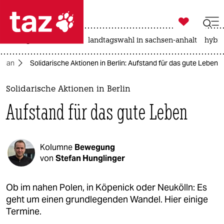

taz zahl ich
niedrigwasser
rente
landtagswahl in sachsen-anhalt
hybri

taz zahl ich
 Plan
Solidarische Aktionen in Berlin: Aufstand für das gute Leben
taz zahl ich
themen
Solidarische Aktionen in Berlin
Aufstand für das gute Leben
politik
öko
Kolumne
Bewegung
gesellschaft
von
Stefan Hunglinger
kultur
Ob im nahen Polen, in Köpenick oder Neukölln: Es
geht um einen grundlegenden Wandel. Hier einige
sport
Termine.