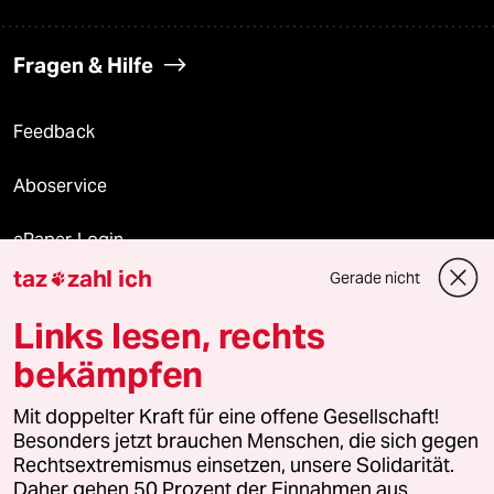
Fragen & Hilfe
Feedback
Aboservice
ePaper Login
taz
zahl ich
Gerade nicht

Downloads für Abonnierende
Links lesen, rechts
bekämpfen
© 2026 taz Verlags und Vertriebs GmbH
Mit doppelter Kraft für eine offene Gesellschaft!
Alle Rechte vorbehalten. Bei rechtlichen Fragen oder für Genehmigungen
wenden Sie sich bitte an
lizenzen@taz.de
Besonders jetzt brauchen Menschen, die sich gegen
Rechtsextremismus einsetzen, unsere Solidarität.
Daher gehen 50 Prozent der Einnahmen aus