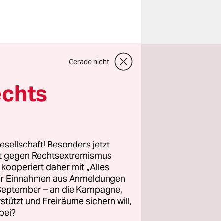
Gerade nicht
ieg als
r als
echts
lschoner
ls Bistro-
ler, an
esellschaft! Besonders jetzt
rt gegen Rechtsextremismus
om“ im
z kooperiert daher mit „Alles
ller Einnahmen aus Anmeldungen
 recht.
. September – an die Kampagne,
chiff
rstützt und Freiräume sichern will,
nlage
bei?