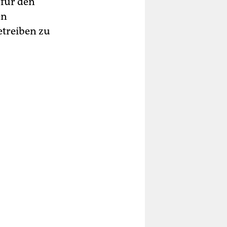
 für den
en
treiben zu