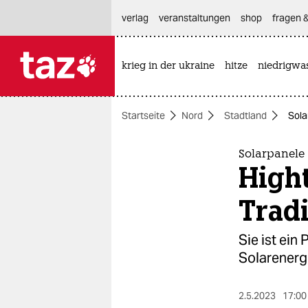
hautnavigation anspringen
hauptinhalt anspringen
footer anspringen
verlag
veranstaltungen
shop
fragen &
krieg in der ukraine
hitze
niedrigwa

taz zahl ich
taz zahl ich
Startseite
Nord
Stadtland
Sola
themen
politik
Solarpanele
High
öko
Tradi
gesellschaft
Sie ist ein
kultur
Solarenergi
sport
2.5.2023
17:00