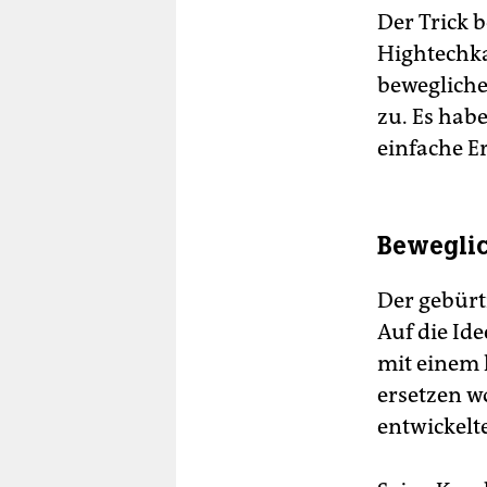
Der Trick 
Hightechka
bewegliche 
zu. Es hab
einfache Er
Bewegli
Der gebürti
Auf die Id
mit einem 
ersetzen w
entwickelt