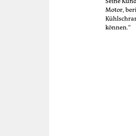
Seine Kun­
Motor, beri
Kühlschran
können.“