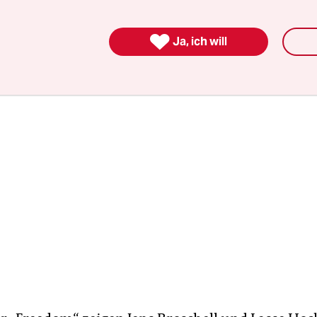
 Selbstversorgung mit Solarenergie ist die besser
.

Ja, ich will