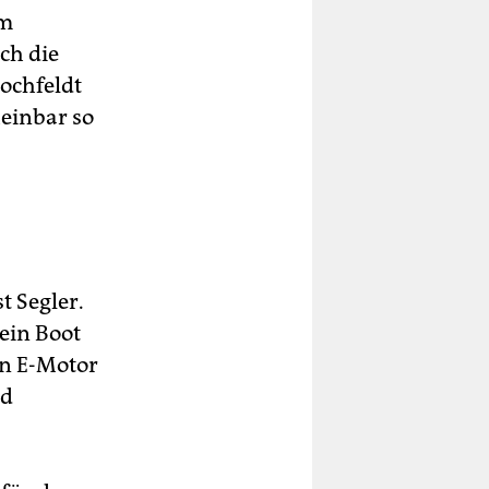
em
ch die
Hochfeldt
einbar so
t Segler.
ein Boot
en E-Motor
nd