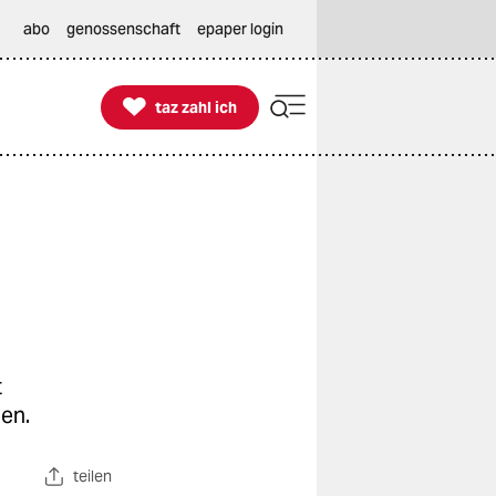
abo
genossenschaft
epaper login

taz zahl ich
taz zahl ich
t
en.
teilen