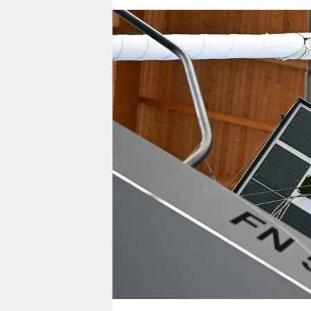
berlin
nord
wahrheit
verlag
verlag
veranstaltungen
shop
fragen & hilfe
unterstützen
abo
genossenschaft