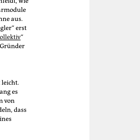
feldt, wie
olarmodule
nne aus.
ler“ erst
ollektiv
“
t Gründer
leicht.
ang es
m von
eln, dass
ines