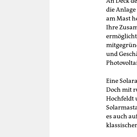
An Deck de
die Anlage 
am Mast ho
Ihre Zusam
ermöglicht:
mitgegründ
und Geschäf
Photovolta
Eine Solara
Doch mit r
Hochfeldt 
Solarmasta
es auch au
klassischen