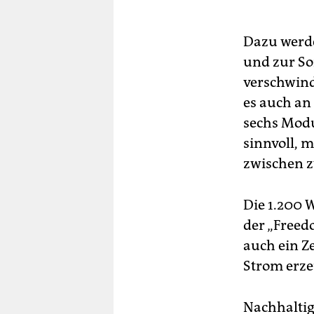
Dazu werde
und zur So
verschwind
es auch an
sechs Modu
sinnvoll, m
zwischen z
Die 1.200 
der „Freedo
auch ein Z
Strom erze
Nachhaltigk