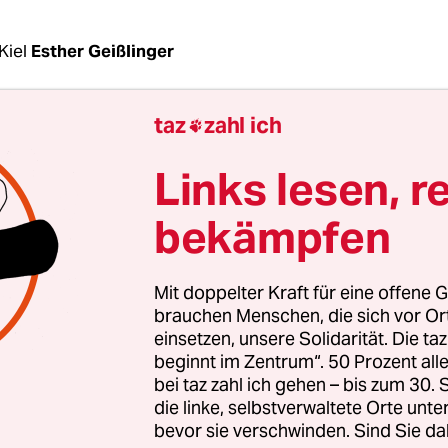
Kiel
Esther Geißlinger
taz
zahl ich

, das heute „Freedom“ heißt, tuckerte nach dem Kr
ettchen“ vor Travemünde und Glückstadt und fuh
Links lesen, r
“ auf Hochseefischfang, bevor es 1990 zum Gaffe
urde. Heute liegt die „Freedom“ in Kiel am Kai, a
bekämpfen
chiff. Sie ist ein Prototyp: der erste Traditionsseg
t eine
Solaranlage
installiert ist.
Mit doppelter Kraft für eine offene G
brauchen Menschen, die sich vor O
schiffe brauchen Strom, wenn sie wie die „Freed
einsetzen, unsere Solidarität. Die ta
beginnt im Zentrum“. 50 Prozent a
en. Und wenn sie Gastronomie an Bord haben, erst
bei taz zahl ich gehen – bis zum 30
ird dieser Strom von Dieselaggregaten auf dem S
die linke, selbstverwaltete Orte unte
der er wird mit einem Kabel aus einer
Landstroma
bevor sie verschwinden. Sind Sie da