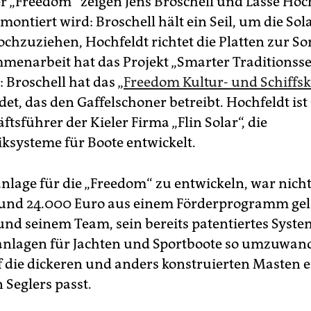
r „Freedom“ zeigen Jens Broschell und Lasse Hoch
montiert wird: Broschell hält ein Seil, um die S
chzuziehen, Hochfeldt richtet die Platten zur So
menarbeit hat das Projekt „Smarter Traditionsseg
 Broschell hat das „
Freedom Kultur- und Schiffsk
et, das den Gaffelschoner betreibt. Hochfeldt is
tsführer der Kieler Firma „Flin Solar“, die
iksysteme für Boote entwickelt.
nlage für die „Freedom“ zu entwickeln, war nicht 
und 24.000 Euro aus einem Förderprogramm gel
und seinem Team, sein bereits patentiertes Syste
nlagen für Jachten und Sportboote so umzuwand
f die dickeren und anders konstruierten Masten e
 Seglers passt.