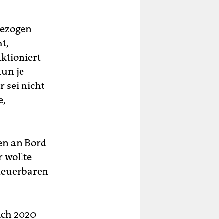
gezogen
t,
ktioniert
nun je
 sei nicht
e,
en an Bord
r wollte
rneuerbaren
sich 2020