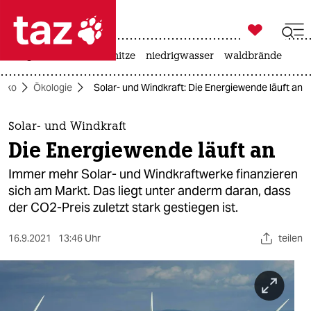

taz zahl ich
krieg in der ukraine
hitze
niedrigwasser
waldbrände

taz zahl ich
Öko
Ökologie
Solar- und Windkraft: Die Energiewende läuft an
taz zahl ich
themen
Solar- und Windkraft
Die Energiewende läuft an
politik
Immer mehr Solar- und Windkraftwerke finanzieren
öko
sich am Markt. Das liegt unter anderm daran, dass
der CO2-Preis zuletzt stark gestiegen ist.
gesellschaft
16.9.2021
13:46 Uhr
teilen
kultur
sport