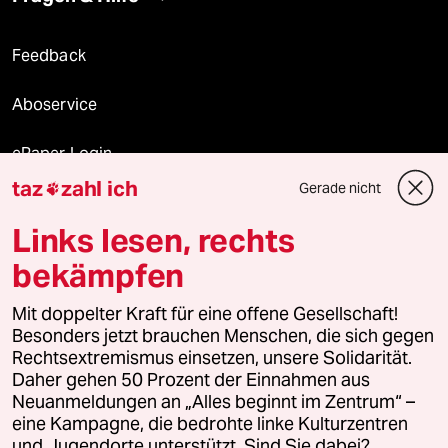
Feedback
Aboservice
ePaper Login
taz
zahl ich
Gerade nicht

Downloads für Abonnierende
Links lesen, rechts
bekämpfen
© 2026 taz Verlags und Vertriebs GmbH
Alle Rechte vorbehalten. Bei rechtlichen Fragen oder für Genehmigungen
Mit doppelter Kraft für eine offene Gesellschaft!
wenden Sie sich bitte an
lizenzen@taz.de
Besonders jetzt brauchen Menschen, die sich gegen
Rechtsextremismus einsetzen, unsere Solidarität.
Daher gehen 50 Prozent der Einnahmen aus
Feedback
Redaktionsstatut
Kommune-Richtlinien
KI-
Neuanmeldungen an „Alles beginnt im Zentrum“ –
eine Kampagne, die bedrohte linke Kulturzentren
Leitlinie
Informant
Datenschutz
Impressum
AGB
und Jugendorte unterstützt. Sind Sie dabei?