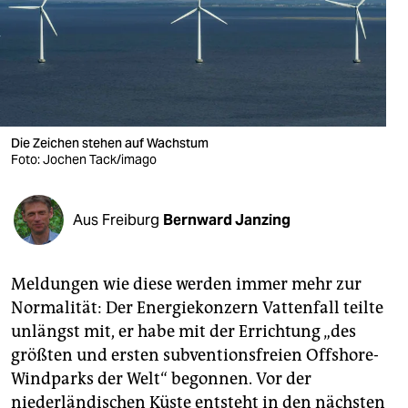
berlin
nord
wahrheit
verlag
Die Zeichen stehen auf Wachstum
verlag
Foto: Jochen Tack/imago
veranstaltungen
Aus Freiburg
Bernward Janzing
shop
fragen & hilfe
Meldungen wie diese werden immer mehr zur
unterstützen
Normalität: Der Energiekonzern Vattenfall teilte
unlängst mit, er habe mit der Errichtung „des
abo
größten und ersten subventionsfreien Offshore-
genossenschaft
Windparks der Welt“ begonnen. Vor der
niederländischen Küste entsteht in den nächsten