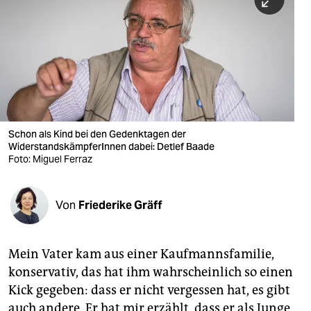
berlin
nord
wahrheit
verlag
verlag
Schon als Kind bei den Gedenktagen der
WiderstandskämpferInnen dabei: Detlef Baade
veranstaltungen
Foto: Miguel Ferraz
shop
fragen & hilfe
Von
Friederike Gräff
unterstützen
Mein Vater kam aus einer Kaufmannsfamilie,
abo
konservativ, das hat ihm wahrscheinlich so einen
genossenschaft
Kick gegeben: dass er nicht vergessen hat, es gibt
auch andere. Er hat mir erzählt, dass er als Junge,