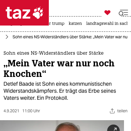

taz zahl ich
bergsteigen
usa unter trump
katzen
landtagswahl in sachs

taz zahl ich
rd
Sohn eines NS-Widerständlers über Stärke: „Mein Vater war nu
taz zahl ich
themen
Sohn eines NS-Widerständlers über Stärke
„Mein Vater war nur noch
politik
Knochen“
öko
Detlef Baade ist Sohn eines kommunistischen
Widerstandskämpfers. Er trägt das Erbe seines
gesellschaft
Vaters weiter. Ein Protokoll.
kultur
4.9.2021
11:00 Uhr
teilen
sport