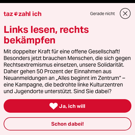
Hitze
taz
zahl ich
Gerade nicht

Links lesen, rechts
Verlag
bekämpfen
Mit doppelter Kraft für eine offene Gesellschaft!
Aktuelles
Besonders jetzt brauchen Menschen, die sich gegen
Rechtsextremismus einsetzen, unsere Solidarität.
Hausblog
Daher gehen 50 Prozent der Einnahmen aus
Neuanmeldungen an „Alles beginnt im Zentrum“ –
Die Seitenwende
eine Kampagne, die bedrohte linke Kulturzentren
und Jugendorte unterstützt. Sind Sie dabei?
Stellen

Ja, ich will
Presse
Schon dabei!