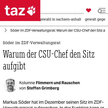

taz zahl ich
hitze
surfen
landtagswahl in sachsen-anhalt
gewalt gegen

taz zahl ich
en
Söder im ZDF-Verwaltungsrat: Warum der CSU-Chef den Sitz auf
taz zahl ich
themen
Söder im ZDF-Verwaltungsrat
Warum der CSU-Chef den Sitz
politik
aufgibt
öko
gesellschaft
Kolumne
Flimmern und Rauschen
kultur
von
Steffen Grimberg
sport
Markus Söder hat im Dezember seinen Sitz im ZDF-
Verwaltungsrat aufgegeben. In der Funktion kann er