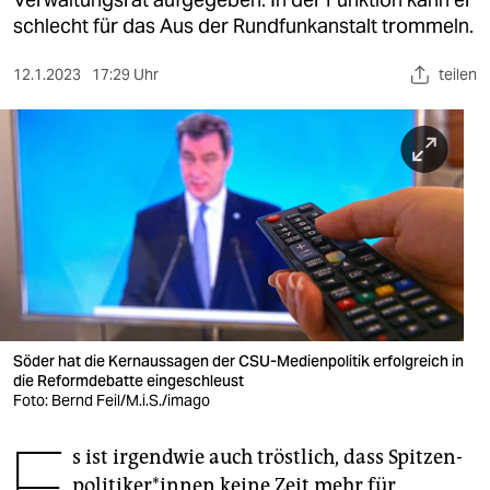
berlin
schlecht für das Aus der Rundfunkanstalt trommeln.
nord
12.1.2023
17:29 Uhr
teilen
wahrheit
verlag
verlag
veranstaltungen
shop
fragen & hilfe
unterstützen
Söder hat die Kernaussagen der CSU-Medienpolitik erfolgreich in
die Reformdebatte eingeschleust
Foto: Bernd Feil/M.i.S./imago
abo
E
genossenschaft
s ist irgendwie auch tröstlich, dass Spit­zen­
po­li­ti­ke­r*in­nen keine Zeit mehr für