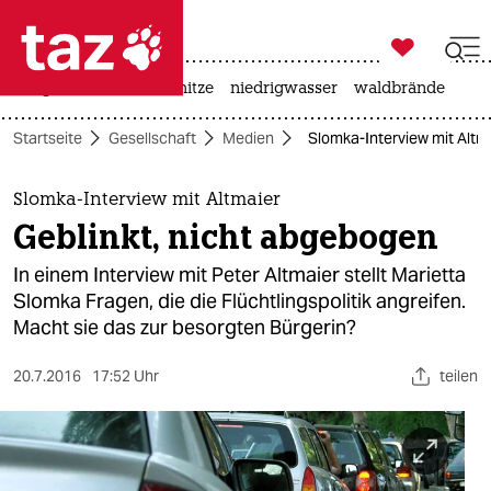

taz zahl ich
krieg in der ukraine
hitze
niedrigwasser
waldbrände

taz zahl ich
Startseite
Gesellschaft
Medien
Slomka-Interview mit Altm
taz zahl ich
themen
Slomka-Interview mit Altmaier
Geblinkt, nicht abgebogen
politik
In einem Interview mit Peter Altmaier stellt Marietta
öko
Slomka Fragen, die die Flüchtlingspolitik angreifen.
Macht sie das zur besorgten Bürgerin?
gesellschaft
20.7.2016
17:52 Uhr
teilen
kultur
sport