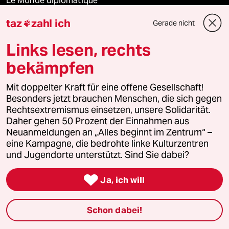
Le Monde diplomatique
taz
zahl ich
Gerade nicht

taz Archiv
Links lesen, rechts
bekämpfen
Mehr taz Angebote
Mit doppelter Kraft für eine offene Gesellschaft!
Besonders jetzt brauchen Menschen, die sich gegen
Reisen
Rechtsextremismus einsetzen, unsere Solidarität.
Daher gehen 50 Prozent der Einnahmen aus
Kantine
Neuanmeldungen an „Alles beginnt im Zentrum“ –
eine Kampagne, die bedrohte linke Kulturzentren
Shop
und Jugendorte unterstützt. Sind Sie dabei?

Ja, ich will
Anzeigen
Schon dabei!
Fragen & Hilfe