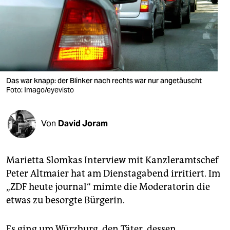
berlin
nord
wahrheit
verlag
Das war knapp: der Blinker nach rechts war nur angetäuscht
Foto: Imago/eyevisto
verlag
veranstaltungen
Von
David Joram
shop
fragen & hilfe
Marietta Slomkas Interview mit Kanzleramtschef
unterstützen
Peter Altmaier hat am Dienstagabend irritiert. Im
„ZDF heute journal“ mimte die Moderatorin die
abo
etwas zu besorgte Bürgerin.
genossenschaft
Es ging um Würzburg, den Täter, dessen