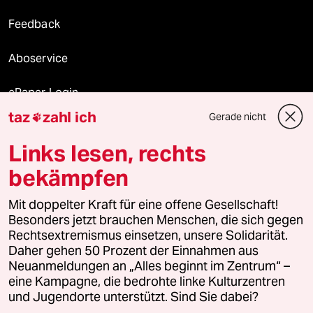
Feedback
Aboservice
ePaper Login
taz
zahl ich
Gerade nicht

Downloads für Abonnierende
Links lesen, rechts
bekämpfen
© 2026 taz Verlags und Vertriebs GmbH
Alle Rechte vorbehalten. Bei rechtlichen Fragen oder für Genehmigungen
Mit doppelter Kraft für eine offene Gesellschaft!
wenden Sie sich bitte an
lizenzen@taz.de
Besonders jetzt brauchen Menschen, die sich gegen
Rechtsextremismus einsetzen, unsere Solidarität.
Daher gehen 50 Prozent der Einnahmen aus
Feedback
Redaktionsstatut
Kommune-Richtlinien
KI-
Neuanmeldungen an „Alles beginnt im Zentrum“ –
eine Kampagne, die bedrohte linke Kulturzentren
Leitlinie
Informant
Datenschutz
Impressum
AGB
und Jugendorte unterstützt. Sind Sie dabei?