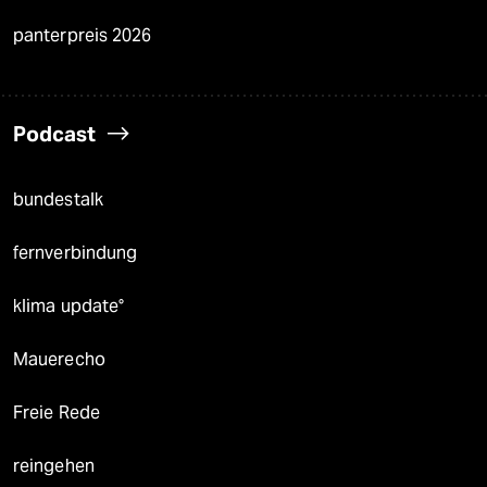
panterpreis 2026
Podcast
bundestalk
fernverbindung
klima update°
Mauerecho
Freie Rede
reingehen