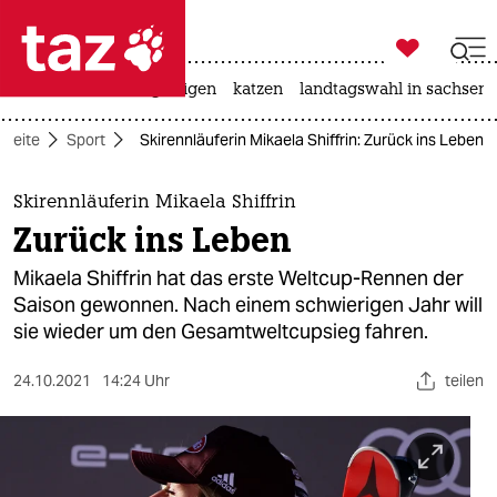

taz zahl ich
ceuta
hitze
bergsteigen
katzen
landtagswahl in sachsen-

taz zahl ich
tseite
Sport
Skirennläuferin Mikaela Shiffrin: Zurück ins Leben
taz zahl ich
themen
Skirennläuferin Mikaela Shiffrin
Zurück ins Leben
politik
Mikaela Shiffrin hat das erste Weltcup-Rennen der
öko
Saison gewonnen. Nach einem schwierigen Jahr will
sie wieder um den Gesamtweltcupsieg fahren.
gesellschaft
24.10.2021
14:24 Uhr
teilen
kultur
sport