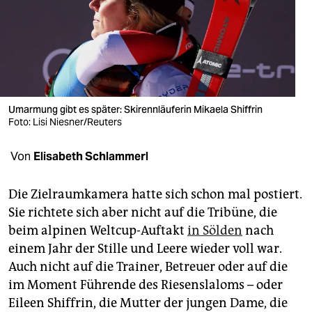
berlin
nord
wahrheit
verlag
Umarmung gibt es später: Skirennläuferin Mikaela Shiffrin
verlag
Foto: Lisi Niesner/Reuters
veranstaltungen
Von
Elisabeth Schlammerl
shop
Die Zielraumkamera hatte sich schon mal postiert.
fragen & hilfe
Sie richtete sich aber nicht auf die Tribüne, die
beim alpinen Weltcup-Auftakt
in Sölden
nach
unterstützen
einem Jahr der Stille und Leere wieder voll war.
abo
Auch nicht auf die Trainer, Betreuer oder auf die
im Moment Führende des Riesenslaloms – oder
genossenschaft
Eileen Shiffrin, die Mutter der jungen Dame, die