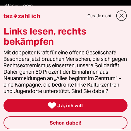
ePaper Login
taz
zahl ich
Gerade nicht

Downloads für Abonnierende
Links lesen, rechts
bekämpfen
© 2026 taz Verlags und Vertriebs GmbH
Mit doppelter Kraft für eine offene Gesellschaft!
Alle Rechte vorbehalten. Bei rechtlichen Fragen oder für Genehmigungen
wenden Sie sich bitte an
lizenzen@taz.de
Besonders jetzt brauchen Menschen, die sich gegen
Rechtsextremismus einsetzen, unsere Solidarität.
Daher gehen 50 Prozent der Einnahmen aus
Feedback
Redaktionsstatut
Kommune-Richtlinien
KI-
Neuanmeldungen an „Alles beginnt im Zentrum“ –
eine Kampagne, die bedrohte linke Kulturzentren
Leitlinie
Informant
Datenschutz
Impressum
AGB
und Jugendorte unterstützt. Sind Sie dabei?
Seitenwende
Einwilligungen widerrufen (Ads)

Ja, ich will
Schon dabei!