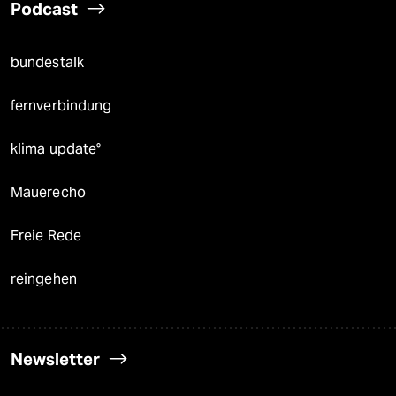
Podcast
bundestalk
fernverbindung
klima update°
Mauerecho
Freie Rede
reingehen
Newsletter