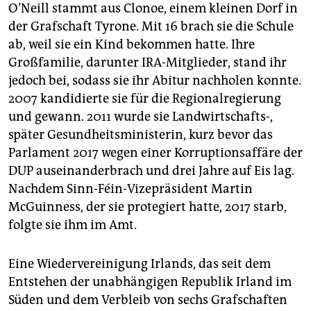
O’Neill stammt aus Clonoe, einem kleinen Dorf in
der Grafschaft Tyrone. Mit 16 brach sie die Schule
ab, weil sie ein Kind bekommen hatte. Ihre
Großfamilie, darunter IRA-­Mitglieder, stand ihr
jedoch bei, sodass sie ihr Abitur nachholen konnte.
2007 kandidierte sie für die Regionalregierung
und gewann. 2011 wurde sie Landwirtschafts-,
später Gesundheitsministerin, kurz bevor das
Parlament 2017 wegen einer Kor­rup­tions­af­fä­re der
DUP auseinanderbrach und drei Jahre auf Eis lag.
Nachdem Sinn-Féin-Vizepräsident Martin
McGuinness, der sie protegiert hatte, 2017 starb,
folgte sie ihm im Amt.
Eine Wiedervereinigung Irlands, das seit dem
Entstehen der unabhängigen Republik Irland im
Süden und dem Verbleib von sechs Grafschaften