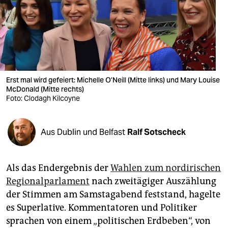
berlin
nord
wahrheit
verlag
Erst mal wird gefeiert: Michelle O’Neill (Mitte links) und Mary Louise
verlag
McDonald (Mitte rechts)
Foto: Clodagh Kilcoyne
veranstaltungen
shop
Aus Dublin und Belfast
Ralf Sotscheck
fragen & hilfe
Als das Endergebnis der
Wahlen zum nordirischen
unterstützen
Regionalparlament
nach zweitägiger Auszählung
abo
der Stimmen am Samstagabend feststand, hagelte
es Superlative. Kommentatoren und Politiker
genossenschaft
sprachen von einem „politischen Erdbeben“, von