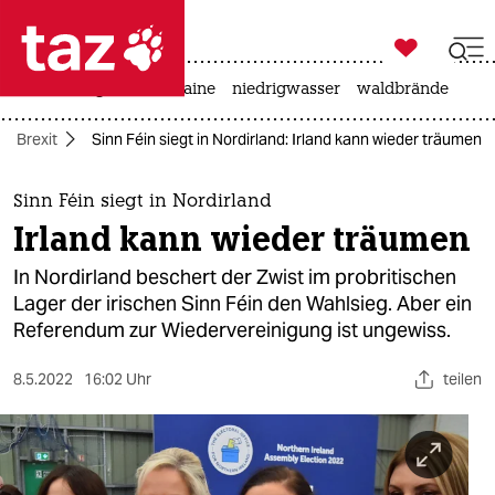

taz zahl ich
hitze
krieg in der ukraine
niedrigwasser
waldbrände

taz zahl ich
Brexit
Sinn Féin siegt in Nordirland: Irland kann wieder träumen
taz zahl ich
themen
Sinn Féin siegt in Nordirland
Irland kann wieder träumen
politik
In Nordirland beschert der Zwist im probritischen
öko
Lager der irischen Sinn Féin den Wahlsieg. Aber ein
Referendum zur Wiedervereinigung ist ungewiss.
gesellschaft
8.5.2022
16:02 Uhr
teilen
kultur
sport