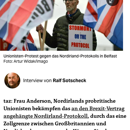
berlin
nord
wahrheit
verlag
verlag
Unionisten-Protest gegen das Nordirland-Protokolls in Belfast
Foto: Artur Widak/imago
veranstaltungen
shop
Interview von
Ralf Sotscheck
fragen & hilfe
unterstützen
taz: Frau Anderson, Nordirlands probritische
Unionisten bekämpfen das
an den Brexit-Vertrag
abo
angehängte Nordirland-Protokoll
, durch das eine
genossenschaft
Zollgrenze zwischen Großbritannien und