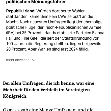
politischen Meinungsführer
Republik Irland:
Würden dort heute Wahlen
stattfänden, käme Sinn Féin („Wir selbst“) an die
Macht. Nach neuesten Umfragen liegt der ehemalige
politische Flügel der Irisch-Republikanischen Armee
(IRA) bei 35 Prozent. Irlands etablierte Parteien Fianna
Fáil und Fine Gael, die seit der Staatsgründung vor
100 Jahren die Regierung stellten, liegen bei jeweils
20 Prozent. Aber Wahlen sind erst 2024 fällig.
mehr anzeigen
Nordirland:
Hier ist Sinn Féin bereits Teil einer
Mehrparteienregierung, wie es das Belfaster
Friedensabkommen vom Karfreitag 1998 vorschreibt.
Demnach regieren die protestan­tischen Unionisten,
Bei allen Umfragen, die ich kenne, war eine
die Nordirland im Vereinigten Königreich belassen
Mehrheit für den Verbleib im Vereinigten
wollen, und die katholischen Republikaner, die eine
Königreich.
Wiedervereinigung Irlands anstreben, gemeinsam. Bei
den nächsten Wahlen 2022 könnte Sinn Féin stärkste
Kraft werden, da das protestantische Lager
Okay, es gab eine Menge Umfragen, und die