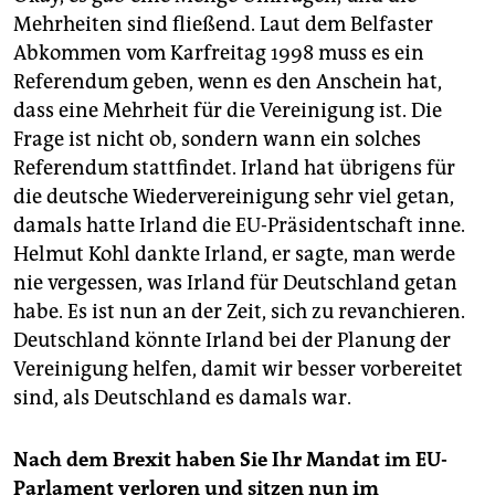
zerstritten ist, und würde dann den Regierungschef
Mehrheiten sind fließend. Laut dem Belfaster
stellen.
Abkommen vom Karfreitag 1998 muss es ein
Referendum geben, wenn es den Anschein hat,
Denkbar ist also, dass ab 2024 Sinn Féin erstmals
sowohl in Dublin als auch in Belfast regiert.
dass eine Mehrheit für die Vereinigung ist. Die
Frage ist nicht ob, sondern wann ein solches
Referendum stattfindet. Irland hat übrigens für
die deutsche Wiedervereinigung sehr viel getan,
damals hatte Irland die EU-Präsidentschaft inne.
Helmut Kohl dankte Irland, er sagte, man werde
nie vergessen, was Irland für Deutschland getan
habe. Es ist nun an der Zeit, sich zu re­vanchieren.
Deutschland könnte Irland bei der Planung der
Vereinigung helfen, damit wir besser vorbereitet
sind, als Deutschland es damals war.
Nach dem Brexit haben Sie Ihr Mandat im EU-
Parlament verloren und sitzen nun im