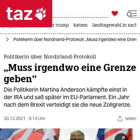

taz zahl ich
bergsteigen
usa unter trump
katzen
landtagswahl in sachs

taz zahl ich
it
Politikerin über Nordirland-Protokoll: „Muss irgendwo eine Gren
taz zahl ich
themen
Politikerin über Nordirland-Protokoll
„Muss irgendwo eine Grenze
politik
geben“
öko
Die Politikerin Martina Anderson kämpfte einst in
der IRA und saß später im EU-Parlament. Ein Jahr
gesellschaft
nach dem Brexit verteidigt sie die neue Zollgrenze.
kultur
30.12.2021
9:14 Uhr
teilen
sport