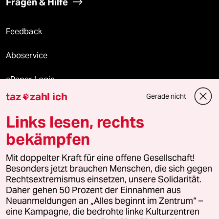
Fragen & Hilfe
Feedback
Aboservice
ePaper Login
taz
zahl ich
Gerade nicht

Downloads für Abonnierende
Links lesen, rechts
bekämpfen
© 2026 taz Verlags und Vertriebs GmbH
Mit doppelter Kraft für eine offene Gesellschaft!
Alle Rechte vorbehalten. Bei rechtlichen Fragen oder für Genehmigungen
wenden Sie sich bitte an
lizenzen@taz.de
Besonders jetzt brauchen Menschen, die sich gegen
Rechtsextremismus einsetzen, unsere Solidarität.
Daher gehen 50 Prozent der Einnahmen aus
Feedback
Redaktionsstatut
Kommune-Richtlinien
KI-
Neuanmeldungen an „Alles beginnt im Zentrum“ –
eine Kampagne, die bedrohte linke Kulturzentren
Leitlinie
Informant
Datenschutz
Impressum
AGB