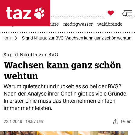

taz zahl ich
krieg in der ukraine
hitze
niedrigwasser
waldbrände

taz zahl ich
Berlin
Sigrid Nikutta zur BVG: Wachsen kann ganz schön wehtun
taz zahl ich
themen
Sigrid Nikutta zur BVG
Wachsen kann ganz schön
politik
wehtun
öko
Warum quietscht und ruckelt es so bei der BVG?
Nach der Analyse ihrer Chefin gibt es viele Gründe.
gesellschaft
In erster Linie muss das Unternehmen einfach
immer mehr leisten.
kultur
sport
22.1.2019
18:57 Uhr
teilen