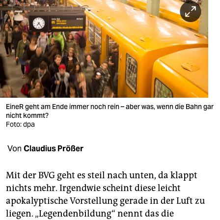
berlin
nord
wahrheit
verlag
verlag
veranstaltungen
EineR geht am Ende immer noch rein – aber was, wenn die Bahn gar
nicht kommt?
shop
Foto: dpa
fragen & hilfe
Von
Claudius Prößer
unterstützen
Mit der BVG geht es steil nach unten, da klappt
abo
nichts mehr. Irgendwie scheint diese leicht
apokalyptische Vorstellung gerade in der Luft zu
genossenschaft
liegen. „Legendenbildung“ nennt das die