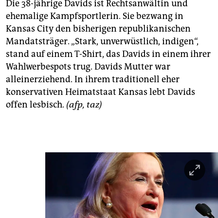
epaper login
Die 38-jährige Davids ist Rechtsanwältin und
ehemalige Kampfsportlerin. Sie bezwang in
Kansas City den bisherigen republikanischen
Mandatsträger. „Stark, unverwüstlich, indigen“,
stand auf einem T-Shirt, das Davids in einem ihrer
Wahlwerbespots trug. Davids Mutter war
alleinerziehend. In ihrem traditionell eher
konservativen Heimatstaat Kansas lebt Davids
offen lesbisch.
(afp, taz)