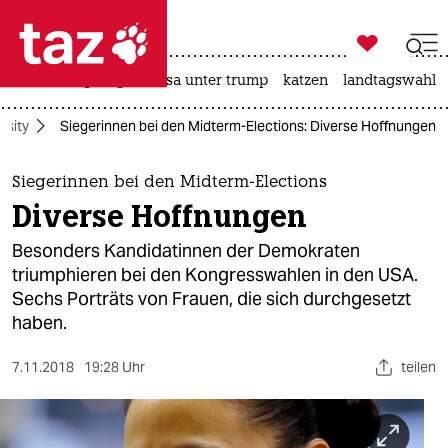

taz zahl ich
hitze
bergsteigen
usa unter trump
katzen
landtagswahl i

taz zahl ich
rsity
Siegerinnen bei den Midterm-Elections: Diverse Hoffnungen
taz zahl ich
themen
Siegerinnen bei den Midterm-Elections
Diverse Hoffnungen
politik
Besonders Kandidatinnen der Demokraten
öko
triumphieren bei den Kongresswahlen in den USA.
Sechs Porträts von Frauen, die sich durchgesetzt
gesellschaft
haben.
kultur
7.11.2018
19:28 Uhr
teilen
sport