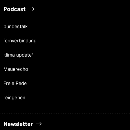
Podcast
bundestalk
fernverbindung
klima update°
Mauerecho
Freie Rede
reingehen
Newsletter