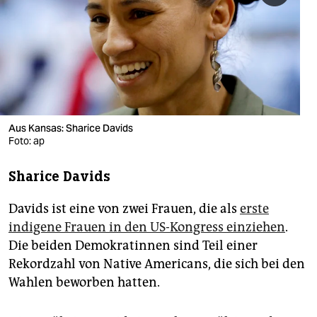
berlin
nord
wahrheit
verlag
verlag
Aus Kansas: Sharice Davids
Foto: ap
veranstaltungen
Sharice Davids
shop
fragen & hilfe
Davids ist eine von zwei Frauen, die als
erste
indigene Frauen in den US-Kongress einziehen
.
unterstützen
Die beiden Demokratinnen sind Teil einer
Rekordzahl von Native Americans, die sich bei den
abo
Wahlen beworben hatten.
genossenschaft