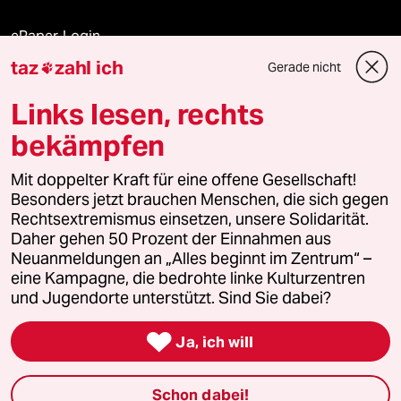
ePaper Login
taz
zahl ich
Gerade nicht

Downloads für Abonnierende
Links lesen, rechts
bekämpfen
© 2026 taz Verlags und Vertriebs GmbH
Mit doppelter Kraft für eine offene Gesellschaft!
Alle Rechte vorbehalten. Bei rechtlichen Fragen oder für Genehmigungen
wenden Sie sich bitte an
lizenzen@taz.de
Besonders jetzt brauchen Menschen, die sich gegen
Rechtsextremismus einsetzen, unsere Solidarität.
Daher gehen 50 Prozent der Einnahmen aus
Feedback
Redaktionsstatut
Kommune-Richtlinien
KI-
Neuanmeldungen an „Alles beginnt im Zentrum“ –
eine Kampagne, die bedrohte linke Kulturzentren
Leitlinie
Informant
Datenschutz
Impressum
AGB
und Jugendorte unterstützt. Sind Sie dabei?
Seitenwende
Einwilligungen widerrufen (Ads)

Ja, ich will
Schon dabei!