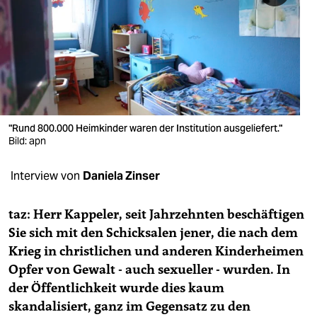
berlin
nord
wahrheit
verlag
verlag
"Rund 800.000 Heimkinder waren der Institution ausgeliefert."
Bild: apn
veranstaltungen
Interview von
Daniela Zinser
shop
fragen & hilfe
taz: Herr Kappeler, seit Jahrzehnten beschäftigen
Sie sich mit den Schicksalen jener, die nach dem
unterstützen
Krieg in christlichen und anderen Kinderheimen
abo
Opfer von Gewalt - auch sexueller - wurden. In
der Öffentlichkeit wurde dies kaum
genossenschaft
skandalisiert, ganz im Gegensatz zu den