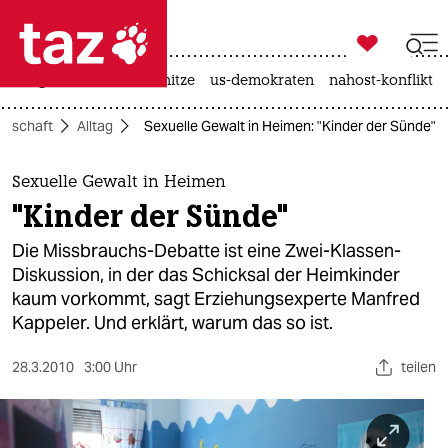

taz zahl ich
krieg in der ukraine
hitze
us-demokraten
nahost-konflikt

taz zahl ich
llschaft
Alltag
Sexuelle Gewalt in Heimen: "Kinder der Sünde"
taz zahl ich
themen
Sexuelle Gewalt in Heimen
"Kinder der Sünde"
politik
Die Missbrauchs-Debatte ist eine Zwei-Klassen-
öko
Diskussion, in der das Schicksal der Heimkinder
kaum vorkommt, sagt Erziehungsexperte Manfred
gesellschaft
Kappeler. Und erklärt, warum das so ist.
kultur
28.3.2010
3:00 Uhr
teilen
sport