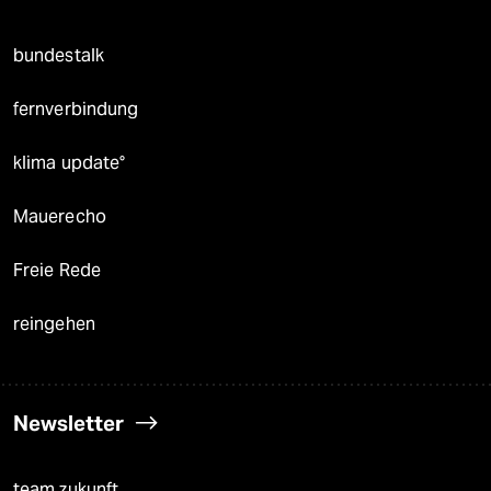
bundestalk
fernverbindung
klima update°
Mauerecho
Freie Rede
reingehen
Newsletter
team zukunft