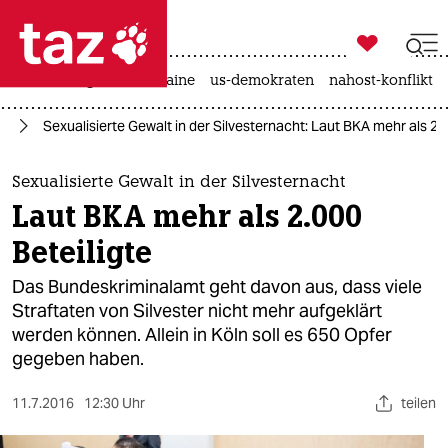

taz zahl ich
hitze
krieg in der ukraine
us-demokraten
nahost-konflikt

taz zahl ich
ag
Sexualisierte Gewalt in der Silvesternacht: Laut BKA mehr als 2.0
taz zahl ich
themen
Sexualisierte Gewalt in der Silvesternacht
Laut BKA mehr als 2.000
politik
Beteiligte
öko
Das Bundeskriminalamt geht davon aus, dass viele
Straftaten von Silvester nicht mehr aufgeklärt
gesellschaft
werden können. Allein in Köln soll es 650 Opfer
gegeben haben.
kultur
sport
11.7.2016
12:30 Uhr
teilen