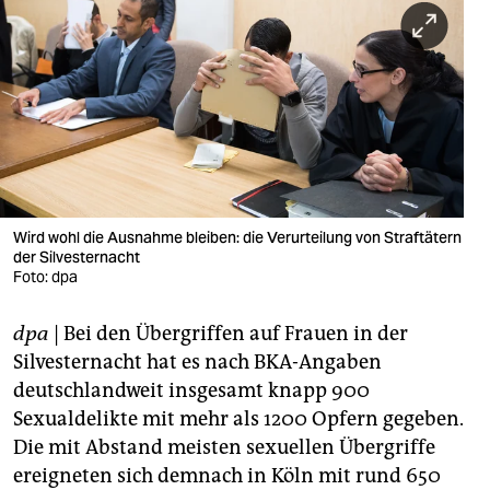
berlin
nord
wahrheit
verlag
verlag
veranstaltungen
Wird wohl die Ausnahme bleiben: die Verurteilung von Straftätern
der Silvesternacht
shop
Foto: dpa
fragen & hilfe
dpa
| Bei den Übergriffen auf Frauen in der
Silvesternacht hat es nach BKA-Angaben
unterstützen
deutschlandweit insgesamt knapp 900
abo
Sexualdelikte mit mehr als 1200 Opfern gegeben.
Die mit Abstand meisten sexuellen Übergriffe
genossenschaft
ereigneten sich demnach in Köln mit rund 650