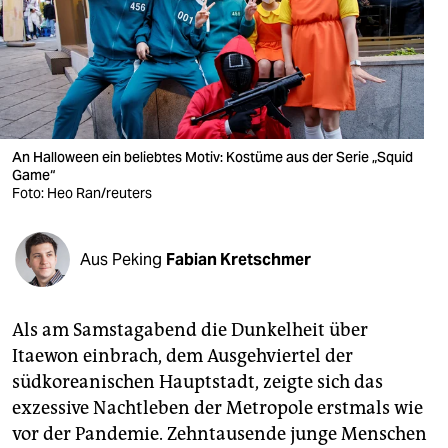
berlin
nord
wahrheit
verlag
An Halloween ein beliebtes Motiv: Kostüme aus der Serie „Squid
verlag
Game“
Foto: Heo Ran/reuters
veranstaltungen
shop
Aus Peking
Fabian Kretschmer
fragen & hilfe
Als am Samstagabend die Dunkelheit über
unterstützen
Itaewon einbrach, dem Ausgehviertel der
abo
südkoreanischen Hauptstadt, zeigte sich das
exzessive Nachtleben der Metropole erstmals wie
genossenschaft
vor der Pandemie. Zehntausende junge Menschen