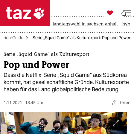

taz zahl ich
niedrigwasser
rente
landtagswahl in sachsen-anhalt
hybri

taz zahl ich
Serien-Guide
Serie „Squid Game“ als Kulturexport: Pop und Power
taz zahl ich
themen
Serie „Squid Game“ als Kulturexport
Pop und Power
politik
Dass die Netflix-Serie „Squid Game“ aus Südkorea
öko
kommt, hat gesellschaftliche Gründe. Kulturexporte
haben für das Land globalpolitische Bedeutung.
gesellschaft
1.11.2021
18:45 Uhr
teilen
kultur
sport