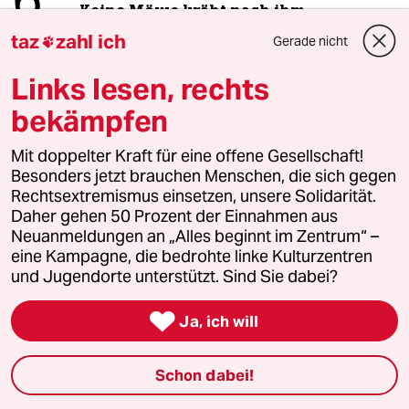
6
Keine Möwe kräht nach ihm
taz
zahl ich
Gerade nicht

taz
Links lesen, rechts

bekämpfen
Folgen Sie uns
Mit doppelter Kraft für eine offene Gesellschaft!
Besonders jetzt brauchen Menschen, die sich gegen
Rechtsextremismus einsetzen, unsere Solidarität.
Daher gehen 50 Prozent der Einnahmen aus
Ressorts
Neuanmeldungen an „Alles beginnt im Zentrum“ –
eine Kampagne, die bedrohte linke Kulturzentren
und Jugendorte unterstützt. Sind Sie dabei?
Politik

Ja, ich will
Öko
Gesellschaft
Schon dabei!