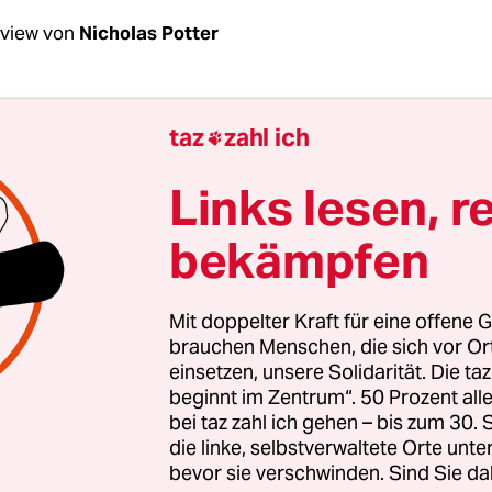
rview von
Nicholas Potter
itrović, Ihr neuestes Stück heißt „Danke Deuts
taz
zahl ich

kbarkeit?
Links lesen, r
ović:
In der Performance geht es um zwei vietna
bekämpfen
ften in Deutschland. Die eine besteht aus
mes*innen, die unter dem Dach des
terprogramms der DDR
als Vertragsarbeiter*inne
Mit doppelter Kraft für eine offene G
ekommen
sind. Die andere Community sind sogen
brauchen Menschen, die sich vor O
einsetzen, unsere Solidarität. Die ta
 aus Südvietnam, die in den 1970er Jahren nach
beginnt im Zentrum“. 50 Prozent a
hland geflohen sind. Ihre Erfahrungen mit Integ
bei taz zahl ich gehen – bis zum 30
lich. Was sie aber verbindet, ist ein Gefühl der 
die linke, selbstverwaltete Orte unte
bevor sie verschwinden. Sind Sie da
land sahen sie eine Chance, ein neues Leben auf