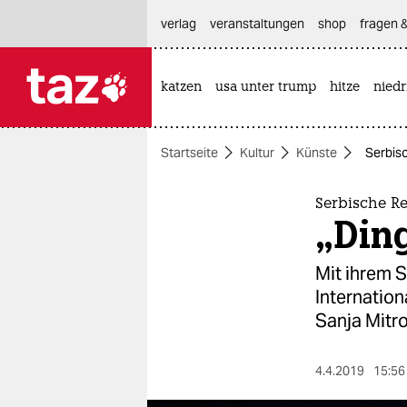
hautnavigation anspringen
hauptinhalt anspringen
footer anspringen
verlag
veranstaltungen
shop
fragen &
katzen
usa unter trump
hitze
nied

taz zahl ich
taz zahl ich
Startseite
Kultur
Künste
Serbisc
themen
politik
Serbische Re
„Ding
öko
Mit ihrem 
gesellschaft
Internation
Sanja Mitro
kultur
sport
4.4.2019
15:56