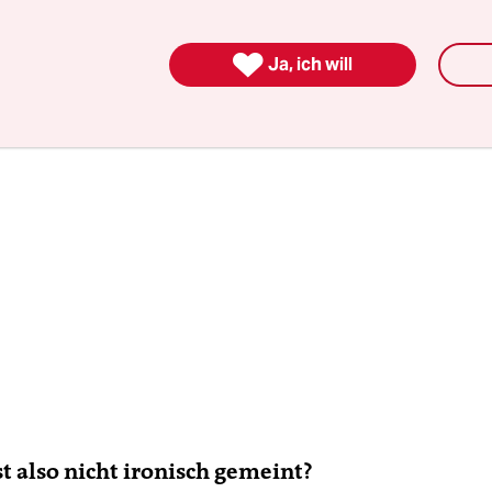
s als das, dem sie entkommen waren.

Ja, ich will
ist also nicht ironisch gemeint?