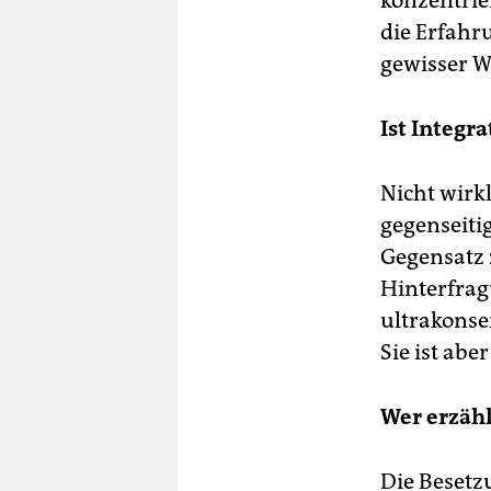
konzentrie
die Erfahr
gewisser W
Ist Integr
Nicht wirk
gegenseitig
Gegensatz 
Hinterfrag
ultrakonser
Sie ist abe
Wer erzähl
Die Besetz