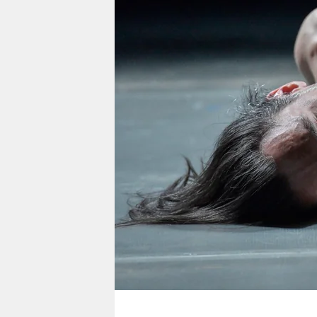
berlin
nord
wahrheit
verlag
verlag
veranstaltungen
shop
fragen & hilfe
unterstützen
abo
genossenschaft