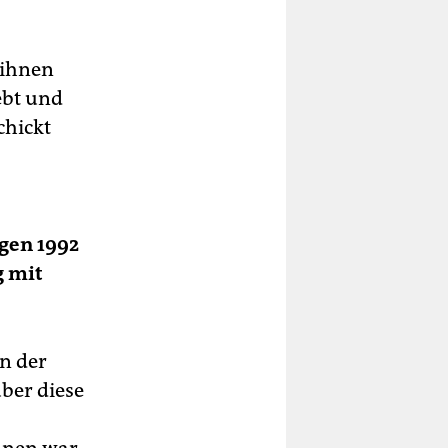
 ihnen
ebt und
chickt
gen 1992
g mit
n der
über diese