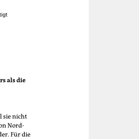
igt
ung
dt
s als die
sie nicht
von Nord-
r. Für die