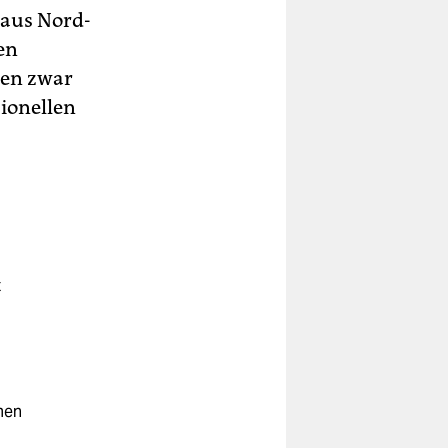
 aus Nord-
en
ben zwar
sionellen
t
men