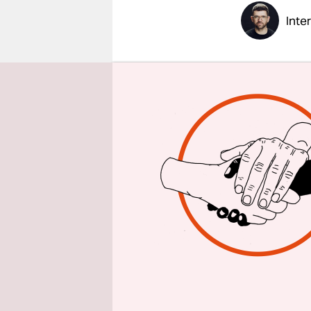
epaper login
Inte
taz:
Frau M
Wofür Dan
Sanja Mitr
Gemeinscha
Nordvietna
Gastarbei
hierherg
Boatpeople
Westdeutsc
unterschied
In Deutsch