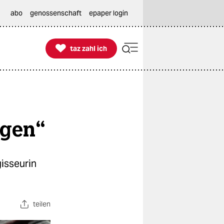
abo
genossenschaft
epaper login

taz zahl ich
taz zahl ich
ngen“
gisseurin
teilen