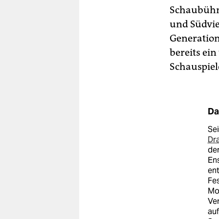
Schaubühne
und Südvi
Generation
bereits ei
Schauspiel
Da
Sei
Dr
der
En
ent
Fes
Mo
Ver
au