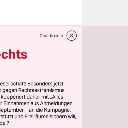
chland“.
Gerade nicht
echts
mesische
n
esellschaft! Besonders jetzt
annte
rt gegen Rechtsextremismus
z kooperiert daher mit „Alles
ller Einnahmen aus Anmeldungen
ration sind
. September – an die Kampagne,
Dankbarkeit.
rstützt und Freiräume sichern will,
bei?
zubauen,