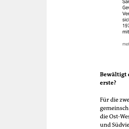
San
Ge
Ve
si
197
mi
meh
In 
Ka
ste
ge
Bewältigt 
Fes
erste?
Für die zwe
gemeinscha
die Ost-We
und Südvie