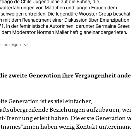
tiago de Chile Jugendliche auf die Bühne, die
walterfahrungen von Mädchen und jungen Frauen dem
rschweigen entreißen. Die legendäre Wooster Group beschäft
ch mit dem Reenactment einer Diskussion über Emanzipation
1, in der feministische Autorinnen, darunter Germaine Greer,
t dem Moderator Norman Mailer heftig aneinandergerieten.
r anzeigen
„Trap Street“ erzählt die junge englische Theatergruppe
ndinsky von einem Londoner Plattenbau, der vor der Spreng
ht, in „Amarillo“ des Teatro Linea de Sombra aus Mexiko-Sta
ht es um den Grenzwall zwischen Mexiko und den USA. Das
die zweite Generation ihre Vergangenheit ander
tival mit insgesamt 14 Produktionen geht bis zum 14. April.
ite Generation ist es viel einfacher,
ftsübergreifende Beziehungen aufzubauen, weil 
st-Trennung erlebt haben. Die erste Generation 
tnames*innen haben wenig Kontakt untereinande