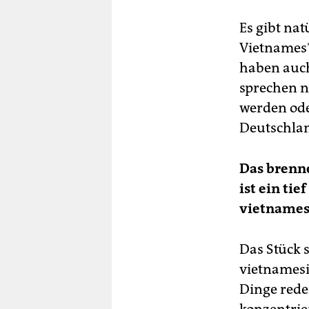
Es gibt na
Vietnames*
haben auch
sprechen n
werden oder
Deutschlan
Das brenn
ist ein ti
vietnamesi
Das Stück 
vietnamesi
Dinge reden