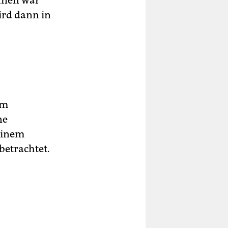
ihnen war
ird dann in
im
ne
einem
betrachtet.