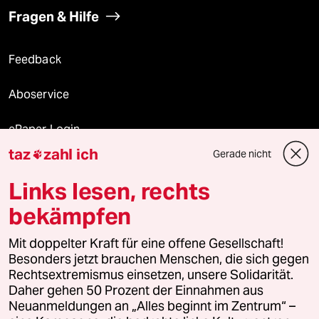
Fragen & Hilfe
Feedback
Aboservice
ePaper Login
taz
zahl ich
Gerade nicht

Downloads für Abonnierende
Links lesen, rechts
bekämpfen
© 2026 taz Verlags und Vertriebs GmbH
Alle Rechte vorbehalten. Bei rechtlichen Fragen oder für Genehmigungen
Mit doppelter Kraft für eine offene Gesellschaft!
wenden Sie sich bitte an
lizenzen@taz.de
Besonders jetzt brauchen Menschen, die sich gegen
Rechtsextremismus einsetzen, unsere Solidarität.
Daher gehen 50 Prozent der Einnahmen aus
Feedback
Redaktionsstatut
Kommune-Richtlinien
KI-
Neuanmeldungen an „Alles beginnt im Zentrum“ –