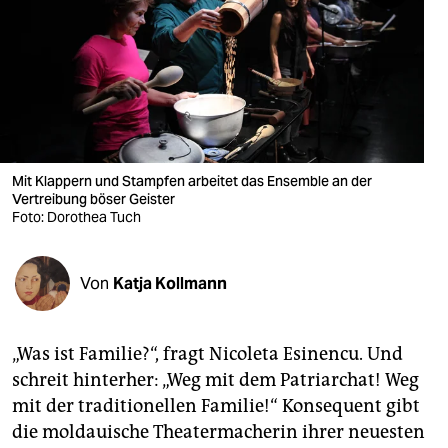
berlin
nord
wahrheit
verlag
verlag
Mit Klappern und Stampfen arbeitet das Ensemble an der
Vertreibung böser Geister
veranstaltungen
Foto: Dorothea Tuch
shop
Von
Katja Kollmann
fragen & hilfe
unterstützen
„Was ist Familie?“, fragt Nicoleta Esinencu. Und
abo
schreit hinterher: „Weg mit dem Patriarchat! Weg
mit der traditionellen Familie!“ Konsequent gibt
genossenschaft
die moldauische Theatermacherin ihrer neuesten