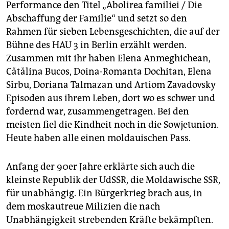
epaper login
Performance den Titel „Abolirea familiei / Die
Abschaffung der Familie“ und setzt so den
Rahmen für sieben Lebensgeschichten, die auf der
Bühne des HAU 3 in Berlin erzählt werden.
Zusammen mit ihr haben Elena Anmeghichean,
Cătălina Bucos, Doina-Romanta Dochitan, Elena
Sîrbu, Doriana Talmazan und Artiom Zavadovsky
Episoden aus ihrem Leben, dort wo es schwer und
fordernd war, zusammengetragen. Bei den
meisten fiel die Kindheit noch in die Sowjetunion.
Heute haben alle einen moldauischen Pass.
Anfang der 90er Jahre erklärte sich auch die
kleinste Republik der UdSSR, die Moldawische SSR,
für unabhängig. Ein Bürgerkrieg brach aus, in
dem moskautreue Milizien die nach
Unabhängigkeit strebenden Kräfte bekämpften.