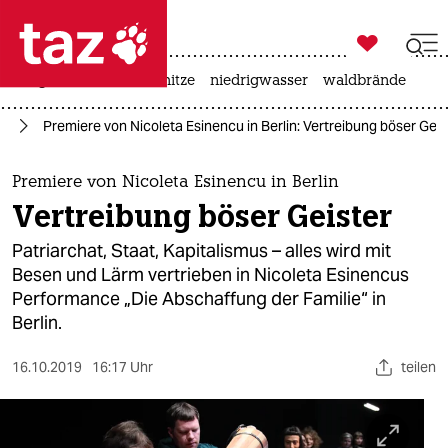

taz zahl ich
krieg in der ukraine
hitze
niedrigwasser
waldbrände

taz zahl ich
te
Premiere von Nicoleta Esinencu in Berlin: Vertreibung böser Geis
taz zahl ich
themen
Premiere von Nicoleta Esinencu in Berlin
Vertreibung böser Geister
politik
Patriarchat, Staat, Kapitalismus – alles wird mit
öko
Besen und Lärm vertrieben in Nicoleta Esinencus
Performance „Die Abschaffung der Familie“ in
gesellschaft
Berlin.
kultur
16.10.2019
16:17 Uhr
teilen
sport