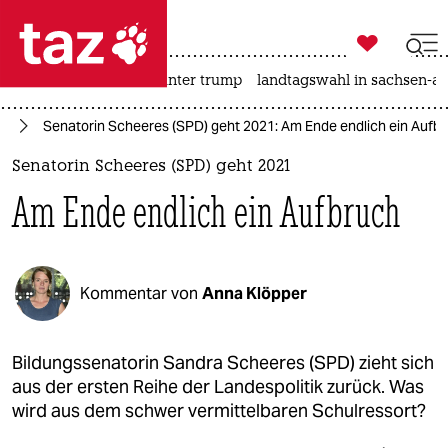

taz zahl ich
nahost-konflikt
usa unter trump
landtagswahl in sachsen-an

taz zahl ich
in
Senatorin Scheeres (SPD) geht 2021: Am Ende endlich ein Aufb
taz zahl ich
Senatorin Scheeres (SPD) geht 2021
themen
Am Ende endlich ein Aufbruch
politik
öko
Kommentar von
Anna Klöpper
gesellschaft
kultur
Bildungssenatorin Sandra Scheeres (SPD) zieht sich
aus der ersten Reihe der Landespolitik zurück. Was
sport
wird aus dem schwer vermittelbaren Schulressort?