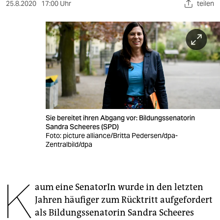
berlin
25.8.2020
17:00 Uhr
teilen
nord
wahrheit
verlag
verlag
veranstaltungen
Sie bereitet ihren Abgang vor: Bildungssenatorin
shop
Sandra Scheeres (SPD)
Foto: picture alliance/Britta Pedersen/dpa-
fragen & hilfe
Zentralbild/dpa
unterstützen
K
abo
aum eine SenatorIn wurde in den letzten
Jahren häufiger zum Rücktritt aufgefordert
genossenschaft
als Bildungssenatorin Sandra Scheeres