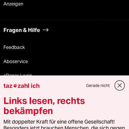
Anzeigen
Fragen & Hilfe
Feedback
Aboservice
ePaper Login
taz
zahl ich
Gerade nicht

Downloads für Abonnierende
Links lesen, rechts
bekämpfen
© 2026 taz Verlags und Vertriebs GmbH
Mit doppelter Kraft für eine offene Gesellschaft!
Alle Rechte vorbehalten. Bei rechtlichen Fragen oder für Genehmigungen
wenden Sie sich bitte an
lizenzen@taz.de
Besonders jetzt brauchen Menschen, die sich gegen