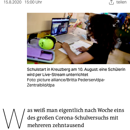
berlin
15.8.2020
15:00 Uhr
teilen
nord
wahrheit
verlag
verlag
veranstaltungen
Schulstart in Kreuzberg am 10. August: eine Schülerin
shop
wird per Live-Stream unterrichtet
Foto: picture alliance/Britta Pedersen/dpa-
fragen & hilfe
Zentralbild/dpa
unterstützen
W
abo
as weiß man eigentlich nach Woche eins
des großen Corona-Schulversuchs mit
genossenschaft
mehreren zehntausend