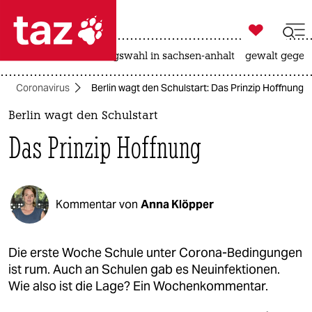

taz zahl ich
hitze
surfen
landtagswahl in sachsen-anhalt
gewalt gegen

taz zahl ich
Coronavirus
Berlin wagt den Schulstart: Das Prinzip Hoffnung
taz zahl ich
Berlin wagt den Schulstart
themen
Das Prinzip Hoffnung
politik
öko
Kommentar von
Anna Klöpper
gesellschaft
kultur
Die erste Woche Schule unter Corona-Bedingungen
ist rum. Auch an Schulen gab es Neuinfektionen.
sport
Wie also ist die Lage? Ein Wochenkommentar.