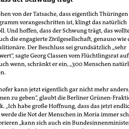
hr.
n Bußgeld
bei Verstößen gegen die Pflicht, einen Mund-Nasen
hen von der Tatsache, dass eigentlich Thüringen
utz in Bussen und Bahnen zu tragen, werde nach wie vor „se
ramm vorangeschritten ist, klingt das natürlich
ensiv diskutiert“, sagte Geisel. Ob sich eine Mehrheit dafür
det, müsse man sehen. Grüne und Linke haben sich bisher
l. Und hoffen, dass der Schwung trägt, das wollt
gegen ausgesprochen.
ch die engagierte Zivilgesellschaft, genauso wie d
e Corona-Ampel
, das Frühwarnsystem des Senats, werde
litionäre. Der Beschluss sei grundsätzlich „sehr
aussichtlich am morgigen Mittwoch bei einem Wert auf „gel
ert“, sagte Georg Classen vom Flüchtlingsrat auf
pringen, kündigte Geisel an. Die Reproduktionszahl, die
uch wenn, schränkt er ein, „300 Menschen natürl
eigt, wie viele andere Menschen eine infizierte Person anstec
 zuletzt beständig gestiegen. Das sei auch auf eine gestiege
en.
l bei den Neuinfektionen zurückzuführen, die allerdings auf
kale Ereignisse“ zurückzuführen seien
(s. Text Seite 26).
(taz)
ofer kann jetzt eigentlich gar nicht mehr anders,
en zu geben“, glaubt die Berliner Grünen-Frakt
. „Ich habe große Hoffnung, dass das jetzt endlic
h werde die Not der Menschen in Moria immer sc
orieren „kann sich auch ein Bundesinnenministe