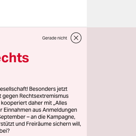
Gerade nicht
das auch
echts
h –
n eigenes
die sich
esellschaft! Besonders jetzt
Notlage in
rt gegen Rechtsextremismus
z kooperiert daher mit „Alles
n wir
ller Einnahmen aus Anmeldungen
. September – an die Kampagne,
rstützt und Freiräume sichern will,
meprogramm
bei?