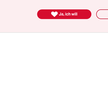
h insbesondere an unbegleitete minderjährige Flüc
ehende, Schwangere und schwerkranke oder trau

Ja, ich will
Auch ältere Menschen über 60 Jahren die zur Co
gruppe gehören, dürfen hoffen.