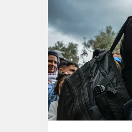
berlin
nord
wahrheit
verlag
verlag
veranstaltungen
shop
fragen & hilfe
unterstützen
abo
genossenschaft