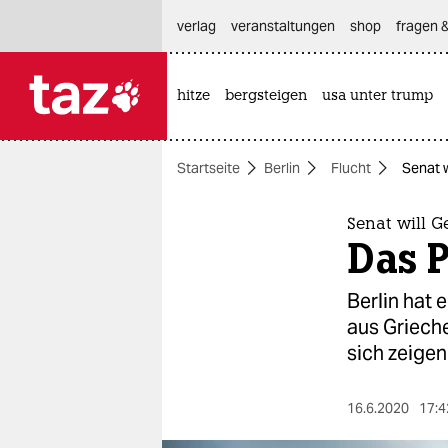
hautnavigation anspringen
hauptinhalt anspringen
footer anspringen
verlag
veranstaltungen
shop
fragen &
hitze
bergsteigen
usa unter trump

taz zahl ich
taz zahl ich
Startseite
Berlin
Flucht
Senat w
themen
politik
Senat will G
Das 
öko
Berlin hat
gesellschaft
aus Griech
sich zeigen
kultur
sport
16.6.2020
17:4