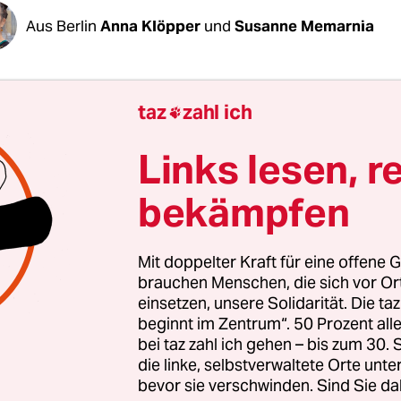
Aus Berlin
Anna Klöpper
und
Susanne Memarnia
man Menschen in Notlage helfen könne, sagte
taz
zahl ich

or Andreas Geisel (SPD) am Dienstag in der
erenz nach der Senatssitzung, dann müsse man 
Links lesen, r
eisel konkret damit meint: Der Senat hat nun doc
bekämpfen
der
Innensenator selbst lange gezögert
hatte –, ei
nahmeprogramm für 300 Menschen beschlossen, 
den völlig überfüllten Flüchtlingslagern auf den
Mit doppelter Kraft für eine offene G
en Inseln befinden. „Dort droht eine humanitäre 
brauchen Menschen, die sich vor O
einsetzen, unsere Solidarität. Die ta
dheitskatastrophe zu kippen und deshalb müsse
beginnt im Zentrum“. 50 Prozent a
begründete Geisel seinen Sinneswandel.
bei taz zahl ich gehen – bis zum 30
die linke, selbstverwaltete Orte unte
rf allerdings nicht jede*r: Das Landesaufnah
bevor sie verschwinden. Sind Sie da