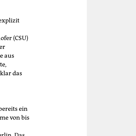
xplizit
ofer (CSU)
er
e aus
te,
klar das
ereits ein
me von bis
rlin. Das