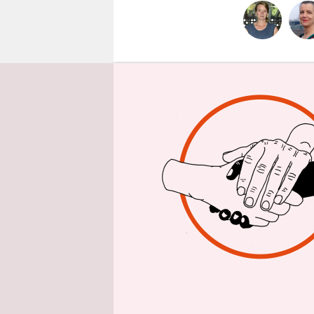
epaper login
taz
| Wenn 
Innensenat
Pressekonf
tun. Was G
nachdem 
Landesauf
derzeit in 
griechisch
eine Gesun
handeln“, 
Kommen da