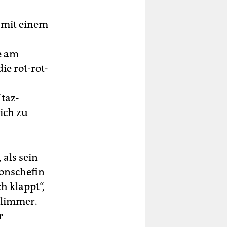
-
 mit einem
hr
e am
ie rot-rot-
b“
 taz-
ich zu
kt,
ne
 als sein
ionschefin
h klappt“,
hlimmer.
r