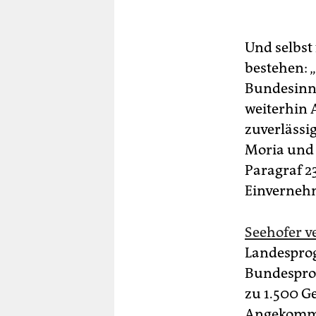
Und selbst
bestehen: 
Bundesinne
weiterhin 
zuverlässi
Moria und 
Paragraf 2
Einverneh
Seehofer v
Landesprog
Bundesprog
zu 1.500 G
Angekommen