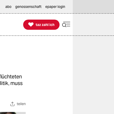
abo
genossenschaft
epaper login

taz zahl ich
taz zahl ich
flüchteten
itik, muss
teilen