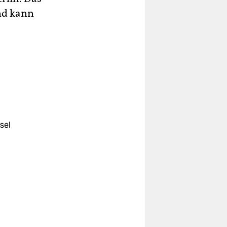
nd kann
sel
ht