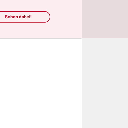
htlinge,
matisierte
Schon dabei!
vid-19-