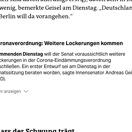
 wenig, bemerkte Geisel am Dienstag. „Deutschla
erlin will da vorangehen.“
ronaverordnung: Weitere Lockerungen kommen
mmenden Dienstag
will der Senat voraussichtlich weitere
ckerungen in der Corona-Eindämmungsverordnung
chließen. Ein erster Entwurf sei am Dienstag in der
atssitzung beraten worden, sagte Innensenator Andreas Gei
D).
r anzeigen
e Kontaktbeschränkungen
werden wohl „fallengelassen“,
digte Geisel schon mal vorab an. Bisher dürfen sich maximal
f Personen gleichzeitig treffen oder Menschen aus zwei
ushalten zusammen kommen. Die 1,5-Meter-Abstands-Regel
he aber nicht zur Diskussion. In Thüringen gilt sie bereits nic
dass der Schwung trägt