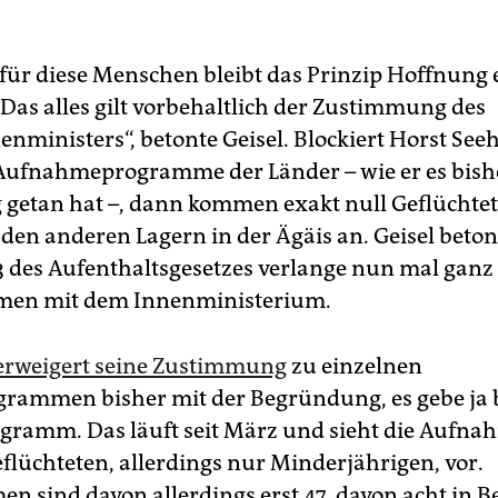
 für diese Menschen bleibt das Prinzip Hoffnung e
„Das alles gilt vorbehaltlich der Zustimmung des
nministers“, betonte Geisel. Blockiert Horst Seeh
Aufnahmeprogramme der Länder – wie er es bish
g getan hat –, dann kommen exakt null Geflüchtet
den anderen Lagern in der Ägäis an. Geisel beton
3 des Aufenthaltsgesetzes verlange nun mal ganz 
men mit dem Innenministerium.
erweigert seine Zustimmung
zu einzelnen
rammen bisher mit der Begründung, es gebe ja b
ramm. Das läuft seit März und sieht die Aufnah
eflüchteten, allerdings nur Minderjährigen, vor.
 sind davon allerdings erst 47, davon acht in Be