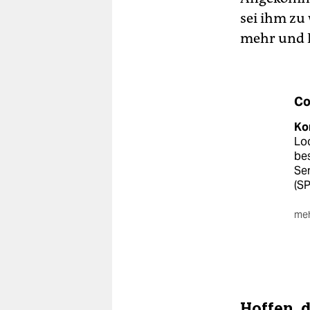
sei ihm zu
mehr und B
Co
Ko
Lo
bes
Sen
(SP
meh
Di
kün
fün
Ha
ste
Hoffen, 