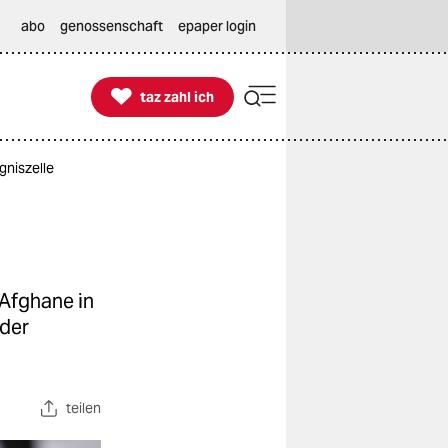
abo
genossenschaft
epaper login

taz zahl ich
taz zahl ich
niszelle
 Afghane in
 der
teilen