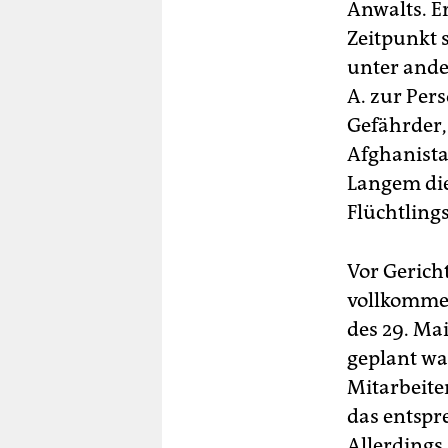
Anwalts. E
Zeitpunkt 
unter ande
A. zur Per
Gefährder,
Afghanista
Langem di
Flüchtlings
Vor Gericht
vollkomme
des 29. Ma
geplant wa
Mitarbeiter
das entspr
Allerdings