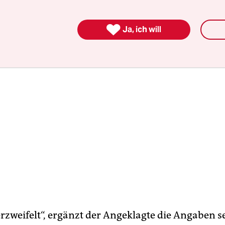
hre Haft.

Ja, ich will
erzweifelt“, ergänzt der Angeklagte die Angaben s