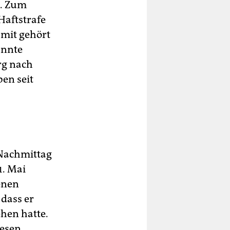
t. Zum
Haftstrafe
mit gehört
annte
rg nach
en seit
Nachmittag
1. Mai
enen
 dass er
hen hatte.
esen.