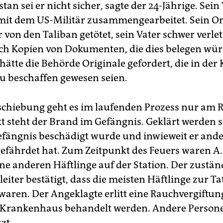
tan sei er nicht sicher, sagte der 24-Jährige. Sein
mit dem US-Militär zusammengearbeitet. Sein On
r von den Taliban getötet, sein Vater schwer verle
ch Kopien von Dokumenten, die dies belegen wür
hätte die Behörde Originale gefordert, die in der
zu beschaffen gewesen seien.
chiebung geht es im laufenden Prozess nur am 
t steht der Brand im Gefängnis. Geklärt werden so
efängnis beschädigt wurde und inwieweit er and
efährdet hat. Zum Zeitpunkt des Feuers waren A
ine anderen Häftlinge auf der Station. Der zustän
eiter bestätigt, dass die meisten Häftlinge zur Tat
 waren. Der Angeklagte erlitt eine Rauchvergiftu
 Krankenhaus behandelt werden. Andere Perso
zt.