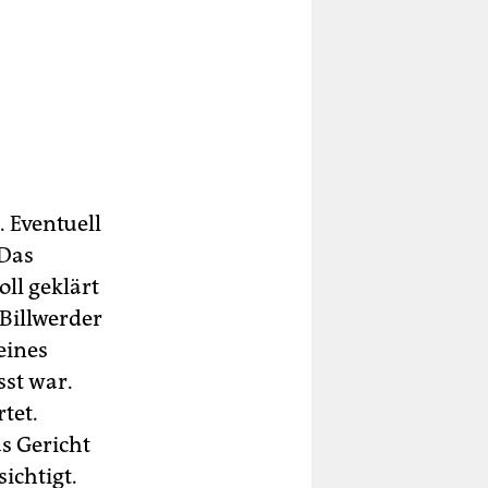
. Eventuell
 Das
ll geklärt
Billwerder
eines
st war.
tet.
s Gericht
ichtigt.