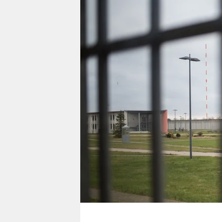
berlin
nord
wahrheit
verlag
verlag
veranstaltungen
shop
fragen & hilfe
unterstützen
abo
genossenschaft