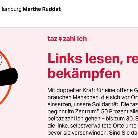
 Hamburg
Marthe Ruddat
ant wollte sich an diesem Tag das Leben nehmen
taz
zahl ich

uvor erfahren, dass er am nächsten Tag nach Afg
n werden soll.“ Der Verteidiger des 24-jährigen
Links lesen, r
n gibt zu Beginn des ersten Verhandlungstages e
bekämpfen
 Statement ab. Sein Mandant habe aus einer Not
andelt, so der Anwalt.
Mit doppelter Kraft für eine offene G
rank im Mai 2017 zunächst Reinigungsmittel. Da
brauchen Menschen, die sich vor O
einsetzen, unsere Solidarität. Die ta
atze und Bettwäsche seiner Zelle in der
beginnt im Zentrum“. 50 Prozent a
zugsanstalt Billwerder mit einem Feuerzeug an. 
bei taz zahl ich gehen – bis zum 30
egen Brandstiftung, gefährlicher Körperverletzu
die linke, selbstverwaltete Orte unte
digung vor dem Bergedorfer Amtsgericht. Abdol
bevor sie verschwinden. Sind Sie da