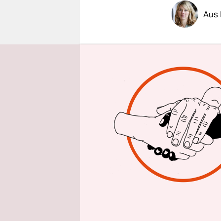
epaper login
Aus
„Mein Mand
nur kurz z
abgeschobe
Angeklagte
mündliches
heraus geh
Abdol A. t
er die Matr
Justizvoll
stand er w
Sachbeschä