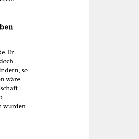
oben
e. Er
edoch
indern, so
en wäre.
tschaft
0
en wurden