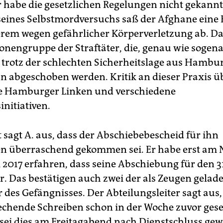
r habe die gesetzlichen Regelungen nicht gekann
seines Selbstmordversuchs saß der Afghane eine 
rem wegen gefährlicher Körperverletzung ab. Da
sonengruppe der Straftäter, die, genau wie sogen
 trotz der schlechten Sicherheitslage aus Hambu
n abgeschoben werden. Kritik an dieser Praxis üb
e Hamburger Linken und verschiedene
initiativen.
 sagt A. aus, dass der Abschiebebescheid für ihn
n überraschend gekommen sei. Er habe erst am 
i 2017 erfahren, dass seine Abschiebung für den 3
r. Das bestätigen auch zwei der als Zeugen gelad
 des Gefängnisses. Der Abteilungsleiter sagt aus,
echende Schreiben schon in der Woche zuvor gese
 sei dies am Freitagabend nach Dienstschluss gew