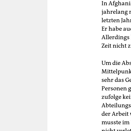
In Afghanis
jahrelang 
letzten Jah
Er habe au
Allerdings 
Zeit nicht 
Um die Abs
Mittelpunk
sehr das G
Personen g
zufolge ke
Abteilungsl
der Arbeit
musste im
nicht verlet