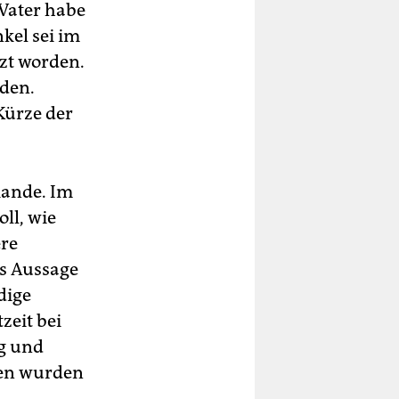
 Vater habe
kel sei im
tzt worden.
den.
 Kürze der
Rande. Im
ll, wie
ere
.s Aussage
dige
zeit bei
ng und
nen wurden