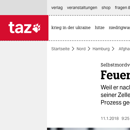
hautnavigation anspringen
hauptinhalt anspringen
footer anspringen
verlag
veranstaltungen
shop
fragen &
krieg in der ukraine
hitze
niedrigwa

taz zahl ich
taz zahl ich
Startseite
Nord
Hamburg
Afgha
themen
politik
Selbstmord
Feuer
öko
Weil er na
gesellschaft
seiner Zell
Prozess ge
kultur
sport
11.1.2018
9:25