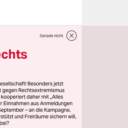
. Er hat
Gerade nicht
hanistan
echts
in
situation
esellschaft! Besonders jetzt
nn zündete
rt gegen Rechtsextremismus
z kooperiert daher mit „Alles
ller Einnahmen aus Anmeldungen
Am Mittwoch
. September – an die Kampagne,
ng und
rstützt und Freiräume sichern will,
 A. drohen
bei?