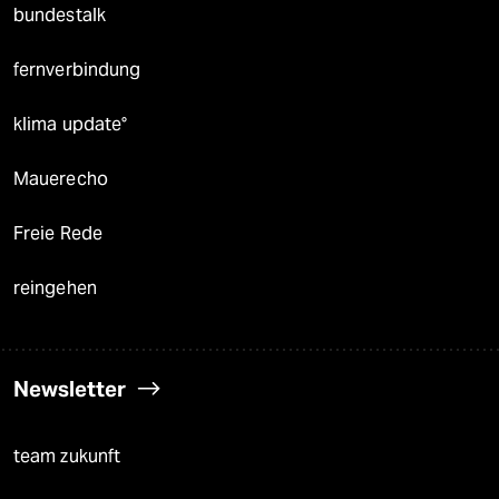
bundestalk
fernverbindung
klima update°
Mauerecho
Freie Rede
reingehen
Newsletter
team zukunft