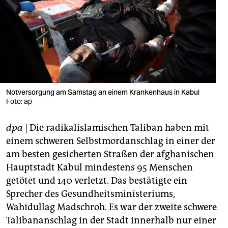
berlin
nord
wahrheit
verlag
verlag
Notversorgung am Samstag an einem Krankenhaus in Kabul
Foto: ap
veranstaltungen
dpa
| Die radikalislamischen Taliban haben mit
shop
einem schweren Selbstmordanschlag in einer der
fragen & hilfe
am besten gesicherten Straßen der afghanischen
Hauptstadt Kabul mindestens 95 Menschen
unterstützen
getötet und 140 verletzt. Das bestätigte ein
abo
Sprecher des Gesundheitsministeriums,
Wahidullag Madschroh. Es war der zweite schwere
genossenschaft
Talibananschlag in der Stadt innerhalb nur einer