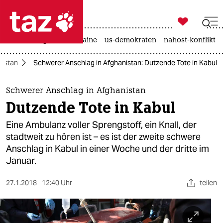

taz zahl ich
hitze
krieg in der ukraine
us-demokraten
nahost-konflikt

taz zahl ich
nistan
Schwerer Anschlag in Afghanistan: Dutzende Tote in Kabul
taz zahl ich
themen
Schwerer Anschlag in Afghanistan
Dutzende Tote in Kabul
politik
Eine Ambulanz voller Sprengstoff, ein Knall, der
öko
stadtweit zu hören ist – es ist der zweite schwere
Anschlag in Kabul in einer Woche und der dritte im
gesellschaft
Januar.
kultur
27.1.2018
12:40 Uhr
teilen
sport